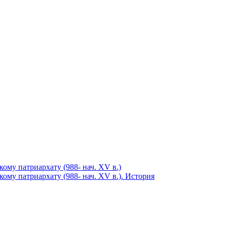
ому патриархату (988- нач. XV в.)
ому патриархату (988- нач. XV в.). История