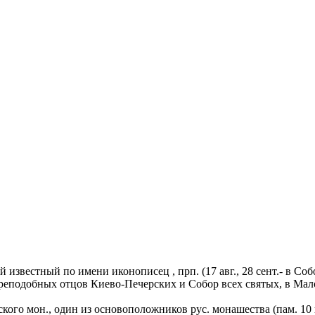
й известный по имени иконописец , прп. (17 авг., 28 сент.- в 
преподобных отцов Киево-Печерских и Cобор всех святых, в Ма
ского мон., один из основоположников рус. монашества (пам. 10