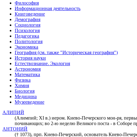
Философия
Информационная деятельность
Книговедение
Демография
Социология
Психология
Педагогика
Политология
Экономика
География (см. также "Историческая география")
История науки
Естествознание. Экология
Астрономия
Математика
Физика
Химия
Биология
Медицина
Музееведение
АЛИПИЙ
(Алимпий; XI в.) иером. Киево-Печерского мон-ря, первы
почивающих; во 2-ю неделю Великого поста - в Соборе 
АНТОНИЙ
(† 1073), прп. Киево-Печерский, основатель Киево-Печер