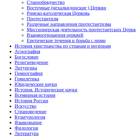
Старообрядчество
Восточные (нехалкидонские ) Церкви
Римско-католическая Церковь
Протестантизм
Различные направления протестантизма
Миссионерская деятельность протестантских Церкв
Взаимоотношения церквей
Еретические течения и борьба с ними
История христианства по странам и регионам
Агиография
Богословие
Религиеведение
Литургика
Гимнография
Гомилетика
Юридические науки
История. Исторические науки
Всемирная история
История России
Искусство
Страноведение
Культурология
Языкознание
Филология
Литература