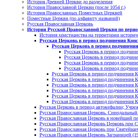
История Древней Церкви до разделения
История Православной Церкви (после 1054 г.)
История Православных Поместных Церквей
Поместные Церкви (по алфавиту названий)
Русская Православная Церковь
История Русской Православной Церкви по пери
История христианства на территории историч
Русская Церковь в период подчинения Конс
Русская Церковь в период подчинения
Русская Церковь в период подчине
Русская Церковь в период подчине
Русская Церковь в период подчине
Русская Церковь в период подчине
Русская Церковь в период подчинения К
Русская Церковь в период подчинения К
Русская Церковь в период подчинения К
Русская Церковь в период подчинения К
Русская Церковь в период подчинения К
Русская Церковь в период подчинения К
Русская Церковь в период автокефалии; Учреж
Русская Православная Церковь. Синодальный п
Русская Православная Церковь в новейший пер
Русская Православная Церковь Церковь при С
Русская Православная Церковь при Святейше
Русская Православная Церковь Заграницей (192