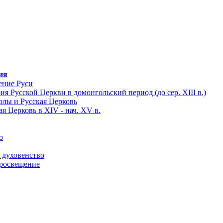
ия
ение Руси
я Русской Церкви в домонгольский период (до сер. XIII в.)
олы и Русская Церковь
я Церковь в XIV - нач. XV в.
о
 духовенство
просвещение