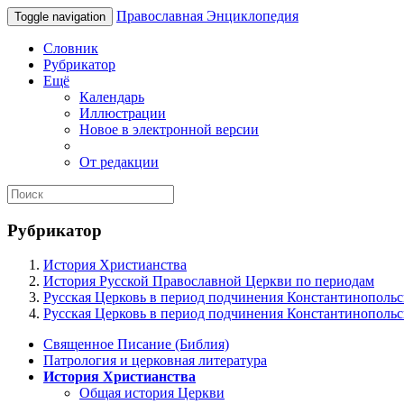
Православная Энциклопедия
Toggle navigation
Словник
Рубрикатор
Ещё
Календарь
Иллюстрации
Новое в электронной версии
От редакции
Рубрикатор
История Христианства
История Русской Православной Церкви по периодам
Русская Церковь в период подчинения Константинопольск
Русская Церковь в период подчинения Константинопольск
Священное Писание (Библия)
Патрология и церковная литература
История Христианства
Общая история Церкви