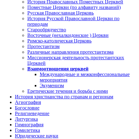
История Православных Поместных Церквей
Поместные Церкви (по алфавиту названий)
Русская Православная Церковь
История Русской Православной Церкви по
периодам
Старообрядчество
Восточные (нехалкидонские ) Церкви
Римско-католическая Церковь
Протестантизм
Различные направления протестантизма
Миссионерская деятельность протестантских
Церквей
Взаимоотношения церквей
Международные и межконфессиональные
мероприятия
Экуменизм
Еретические течения и борьба с ними
История христианства по странам и регионам
Агиография
Богословие
Религиеведение
Литургика
Гимнография
Гомилетика
Юридические науки