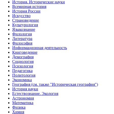
История. Исторические науки
Всемирная история
История России
Искусство
Страноведение
Культурология
Языкознание
Филология
Литература
Философия
Информационная деятельность
Книговедение
Демография
Социология
Психология
Педагогика
Политология
Экономика
География (см. также "Историческая география")
История науки
Естествознание. Экология
Астрономия
Математика
Физика
Химия