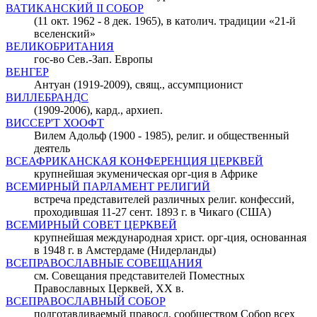
ВАТИКАНСКИЙ II СОБОР
(11 окт. 1962 - 8 дек. 1965), в католич. традиции «21-й
вселенский»
ВЕЛИКОБРИТАНИЯ
гос-во Сев.-Зап. Европы
ВЕНГЕР
Антуан (1919-2009), свящ., ассумпционист
ВИЛЛЕБРАНДС
(1909-2006), кард., архиеп.
ВИССЕР'Т ХООФТ
Вилем Адольф (1900 - 1985), религ. и общественный
деятель
ВСЕАФРИКАНСКАЯ КОНФЕРЕНЦИЯ ЦЕРКВЕЙ
крупнейшая экуменическая орг-ция в Африке
ВСЕМИРНЫЙ ПАРЛАМЕНТ РЕЛИГИЙ
встреча представителей различных религ. конфессий,
проходившая 11-27 сент. 1893 г. в Чикаго (США)
ВСЕМИРНЫЙ СОВЕТ ЦЕРКВЕЙ
крупнейшая международная христ. орг-ция, основанная
в 1948 г. в Амстердаме (Нидерланды)
ВСЕПРАВОСЛАВНЫЕ СОВЕЩАНИЯ
см. Совещания представителей Поместных
Православных Церквей, XX в.
ВСЕПРАВОСЛАВНЫЙ СОБОР
подготавливаемый правосл. сообществом Собор всех