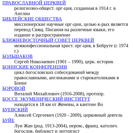
ПРАВОСЛАВНОЙ ЦЕРКВЕЙ
религиозно-общест. орг-ция, созданная в 1914 г. в
Англии
БИБЛЕЙСКИЕ ОБЩЕСТВА
миссионерские научные орг-ции, целью к-рых является
перевод Свящ. Писания на различные языки, его
издание и распространение
БЛИЖНЕВОСТОЧНЫЙ СОВЕТ ЦЕРКВЕЙ
межконфессиональная христ. орг-ция, в Бейруте (с 1974
г.)
БОЛЬШАКОВ
Сергей Николаевич (1901 – 1990), церк. историк
БОННСКИЕ КОНФЕРЕНЦИИ
цикл богословских собеседований между
православными, англиканами и старокатоликами в
Бонне
БОРОВОЙ
Виталий Михайлович (1916-2008), протопр.
БОССЕ ЭКУМЕНИЧЕСКИЙ ИНСТИТУТ
находится в 18 км от Женевы, в кантоне Во
БУЕВСКИЙ
Алексей Сергеевич (1920 - 2009), церковный деятель
БУЙЕ
Луи Жан (род. 1913-2004), иером., франц. католич.
богослов, библеист и литургист