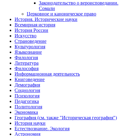
Законодательство о вероисповедании.
Сомали
Церковное и каноническое право
История. Исторические науки
Всемирная история
История России
Искусство
Страноведение
Культурология
Языкознание
Филология
Литература
Философия
Информационная деятельность
Книговедение
Демография
Социология
Психология
Педагогика
Политология
Экономика
География (см. также "Историческая география")
История науки
Естествознание. Экология
Астрономия