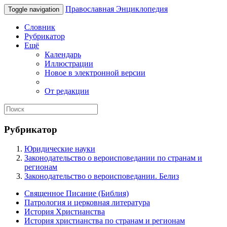
Православная Энциклопедия
Toggle navigation
Словник
Рубрикатор
Ещё
Календарь
Иллюстрации
Новое в электронной версии
От редакции
Рубрикатор
Юридические науки
Законодательство о вероисповедании по странам и
регионам
Законодательство о вероисповедании. Белиз
Священное Писание (Библия)
Патрология и церковная литература
История Христианства
История христианства по странам и регионам