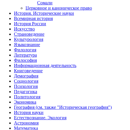
Сомали
Церковное и каноническое право
История. Исторические науки
Всемирная история
История России
Искусство
Страноведение
Культурология
Языкознание
Филология
Литература
Философия
Информационная деятельность
Книговедение
Демография
Социология
Психология
Педагогика
Политология
Экономика
География (см. также "Историческая география")
История науки
Естествознание. Экология
Астрономия
Математика