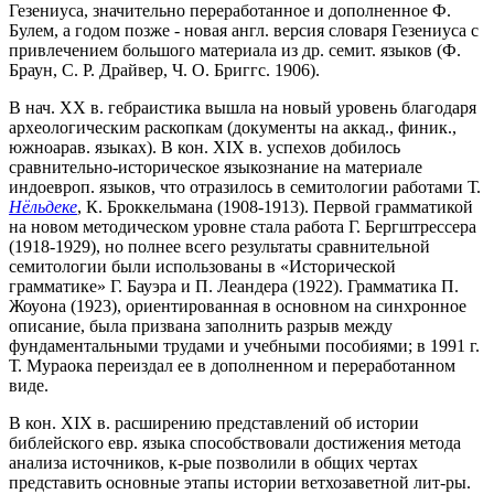
Гезениуса, значительно переработанное и дополненное Ф.
Булем, а годом позже - новая англ. версия словаря Гезениуса с
привлечением большого материала из др. семит. языков (Ф.
Браун, С. Р. Драйвер, Ч. О. Бриггс. 1906).
В нач. XX в. гебраистика вышла на новый уровень благодаря
археологическим раскопкам (документы на аккад., финик.,
южноарав. языках). В кон. XIX в. успехов добилось
сравнительно-историческое языкознание на материале
индоевроп. языков, что отразилось в семитологии работами Т.
Нёльдеке
, К. Броккельмана (1908-1913). Первой грамматикой
на новом методическом уровне стала работа Г. Бергштрессера
(1918-1929), но полнее всего результаты сравнительной
семитологии были использованы в «Исторической
грамматике» Г. Бауэра и П. Леандера (1922). Грамматика П.
Жоуона (1923), ориентированная в основном на синхронное
описание, была призвана заполнить разрыв между
фундаментальными трудами и учебными пособиями; в 1991 г.
Т. Мураока переиздал ее в дополненном и переработанном
виде.
В кон. XIX в. расширению представлений об истории
библейского евр. языка способствовали достижения метода
анализа источников, к-рые позволили в общих чертах
представить основные этапы истории ветхозаветной лит-ры.