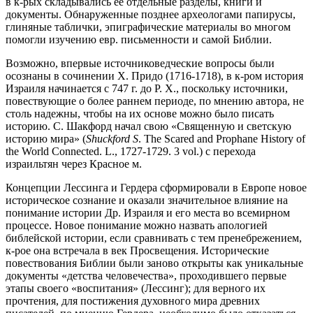
в к-рых складывались ее отдельные разделы, книги и
документы. Обнаруженные позднее археологами папирусы,
глиняные таблички, эпиграфические материалы во многом
помогли изучению евр. письменности и самой Библии.
Возможно, впервые источниковедческие вопросы были
осознаны в сочинении Х. Придо (1716-1718), в к-ром история
Израиля начинается с 747 г. до Р. Х., поскольку источники,
повествующие о более раннем периоде, по мнению автора, не
столь надежны, чтобы на их основе можно было писать
историю. С. Шакфорд начал свою «Священную и светскую
историю мира» (
Shuckford S
. The Scared and Prophane History of
the World Connected. L., 1727-1729. 3 vol.) с перехода
израильтян через Красное м.
Концепции Лессинга и Гердера сформировали в Европе новое
историческое сознание и оказали значительное влияние на
понимание истории Др. Израиля и его места во всемирном
процессе. Новое понимание можно назвать апологией
библейской истории, если сравнивать с тем пренебрежением,
к-рое она встречала в век Просвещения. Исторические
повествования Библии были заново открыты как уникальные
документы «детства человечества», проходившего первые
этапы своего «воспитания» (Лессинг); для верного их
прочтения, для постижения духовного мира древних