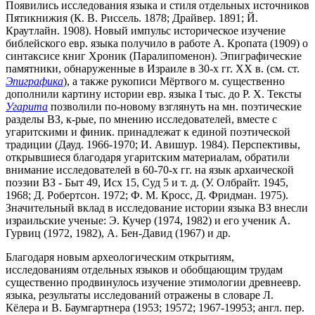
Появились исследования языка и стиля отдельных источников
Пятикнижия (К. В. Риссель. 1878; Драйвер. 1891; Й.
Краутлайн. 1908). Новый импульс историческое изучение
библейского евр. языка получило в работе А. Кропата (1909) о
синтаксисе книг Хроник (Паралипоменон). Эпиграфические
памятники, обнаруженные в Израиле в 30-х гг. XX в. (см. ст.
Эпиграфика
), а также рукописи Мёртвого м. существенно
дополнили картину истории евр. языка I тыс. до Р. Х. Тексты
Угарита
позволили по-новому взглянуть на мн. поэтические
разделы ВЗ, к-рые, по мнению исследователей, вместе с
угаритскими и финик. принадлежат к единой поэтической
традиции (Дауд. 1966-1970; И. Авишур. 1984). Перспективы,
открывшиеся благодаря угаритским материалам, обратили
внимание исследователей в 60-70-х гг. на язык архаической
поэзии ВЗ - Быт 49, Исх 15, Суд 5 и т. д. (У. Олбрайт. 1945,
1968; Д. Робертсон. 1972; Ф. М. Кросс, Д. Фридман. 1975).
Значительный вклад в исследование истории языка ВЗ внесли
израильские ученые: Э. Кучер (1974, 1982) и его ученик А.
Гурвиц (1972, 1982), А. Бен-Давид (1967) и др.
Благодаря новым археологическим открытиям,
исследованиям отдельных языков и обобщающим трудам
существенно продвинулось изучение этимологии древнеевр.
языка, результаты исследований отражены в словаре Л.
Кёлера и В. Баумгартнера (1953; 19572; 1967-19953; англ. пер.