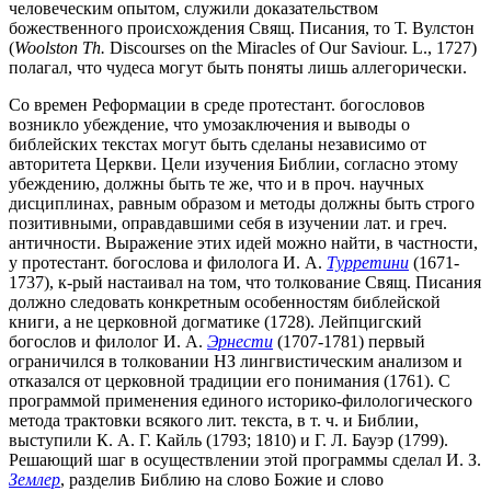
человеческим опытом, служили доказательством
божественного происхождения Свящ. Писания, то Т. Вулстон
(
Woolston Th.
Discourses on the Miracles of Our Saviour. L., 1727)
полагал, что чудеса могут быть поняты лишь аллегорически.
Со времен Реформации в среде протестант. богословов
возникло убеждение, что умозаключения и выводы о
библейских текстах могут быть сделаны независимо от
авторитета Церкви. Цели изучения Библии, согласно этому
убеждению, должны быть те же, что и в проч. научных
дисциплинах, равным образом и методы должны быть строго
позитивными, оправдавшими себя в изучении лат. и греч.
античности. Выражение этих идей можно найти, в частности,
у протестант. богослова и филолога И. А.
Турретини
(1671-
1737), к-рый настаивал на том, что толкование Свящ. Писания
должно следовать конкретным особенностям библейской
книги, а не церковной догматике (1728). Лейпцигский
богослов и филолог И. А.
Эрнести
(1707-1781) первый
ограничился в толковании НЗ лингвистическим анализом и
отказался от церковной традиции его понимания (1761). С
программой применения единого историко-филологического
метода трактовки всякого лит. текста, в т. ч. и Библии,
выступили К. А. Г. Кайль (1793; 1810) и Г. Л. Бауэр (1799).
Решающий шаг в осуществлении этой программы сделал И. З.
Землер
, разделив Библию на слово Божие и слово