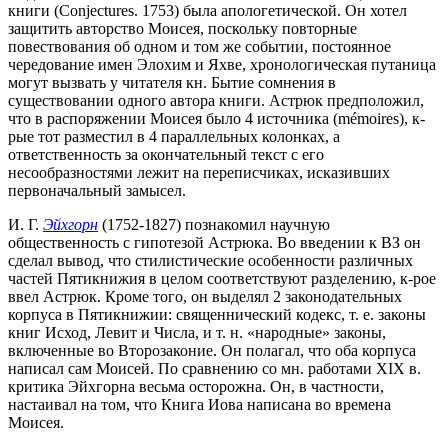
книги (Conjectures. 1753) была апологетической. Он хотел
защитить авторство Моисея, поскольку повторные
повествования об одном и том же событии, постоянное
чередование имен Элохим и Яхве, хронологическая путаница
могут вызвать у читателя кн. Бытие сомнения в
существовании одного автора книги. Астрюк предположил,
что в распоряжении Моисея было 4 источника (mémoires), к-
рые тот разместил в 4 параллельных колонках, а
ответственность за окончательный текст с его
несообразностями лежит на переписчиках, исказивших
первоначальный замысел.
И. Г.
Эйхгорн
(1752-1827) познакомил научную
общественность с гипотезой Астрюка. Во введении к ВЗ он
сделал вывод, что стилистические особенности различных
частей Пятикнижия в целом соответствуют разделению, к-рое
ввел Астрюк. Кроме того, он выделял 2 законодательных
корпуса в Пятикнижии: священнический кодекс, т. е. законы
книг Исход, Левит и Числа, и т. н. «народные» законы,
включенные во Второзаконие. Он полагал, что оба корпуса
написал сам Моисей. По сравнению со мн. работами XIX в.
критика Эйхгорна весьма осторожна. Он, в частности,
настаивал на том, что Книга Иова написана во времена
Моисея.