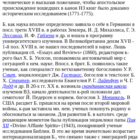
человеческое и высказав пожелание, чтобы апостольское
происхождение вошедших в канон НЗ книг было доказано
историческим исследованием (1771-1775).
Б. как наука вполне определенно заявила о себе в Германии в
посл. трети XVIII в. в работах Землера, И. Д. Михаэлиса, Г. Э.
Лессинга
, И. Ф.
Габлера
и др. и вошла в программу
университетского изучения. В Великобритании деизм XVII -
1-й пол. XVIII в. не нашел последователей в науке. Лишь
публикация сб. «Essays and Reviews» (1860), редактором к-
рого был Х. Б. Уилсон, познакомила англоязычный мир с
ситуацией в нем. науке. Впосл. в брит. Б. появились такие
ученые, как специалист по ветхозаветному богословию У. Р.
Смит
, энциклопедист Дж.
Гастингс
, богослов и текстолог Б.
Х.
Стритер
, исследователи Евангелия Р. Г.
Лайтфут
и Ч. Г.
Додд
и др. В 20-х гг. XX в. возникла
cкандинавская школа
изучения ВЗ, начало деятельности к-рой положили дат.
семитолог Й. Педерсен и норвеж. богослов З.
Мовинкель
. В
США расцвет Б. пришелся на время после второй мировой
войны, к-рая заставила мн. нем. ученых покинуть родину и
обосноваться за океаном. Для развития Б. в католич. среде
решающим моментом была публикация энциклики папы
Пия
XII
«Divino Afflante Spiritu» (1943), поощрившей ученые
исследования Библии. В это же время значительно возрастает
интернационализация Б., что связано также с эмиграцией ряда