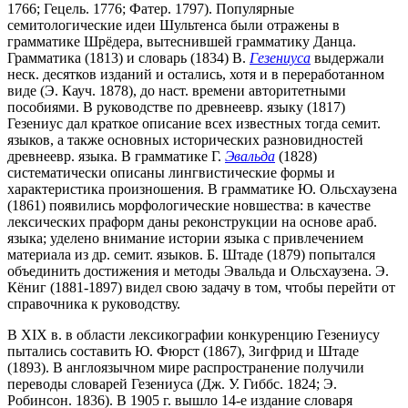
1766; Гецель. 1776; Фатер. 1797). Популярные
семитологические идеи Шультенса были отражены в
грамматике Шрёдера, вытеснившей грамматику Данца.
Грамматика (1813) и словарь (1834) В.
Гезениуса
выдержали
неск. десятков изданий и остались, хотя и в переработанном
виде (Э. Кауч. 1878), до наст. времени авторитетными
пособиями. В руководстве по древнеевр. языку (1817)
Гезениус дал краткое описание всех известных тогда семит.
языков, а также основных исторических разновидностей
древнеевр. языка. В грамматике Г.
Эвальда
(1828)
систематически описаны лингвистические формы и
характеристика произношения. В грамматике Ю. Ольсхаузена
(1861) появились морфологические новшества: в качестве
лексических праформ даны реконструкции на основе араб.
языка; уделено внимание истории языка с привлечением
материала из др. семит. языков. Б. Штаде (1879) попытался
объединить достижения и методы Эвальда и Ольсхаузена. Э.
Кёниг (1881-1897) видел свою задачу в том, чтобы перейти от
справочника к руководству.
В XIX в. в области лексикографии конкуренцию Гезениусу
пытались составить Ю. Фюрст (1867), Зигфрид и Штаде
(1893). В англоязычном мире распространение получили
переводы словарей Гезениуса (Дж. У. Гиббс. 1824; Э.
Робинсон. 1836). В 1905 г. вышло 14-е издание словаря