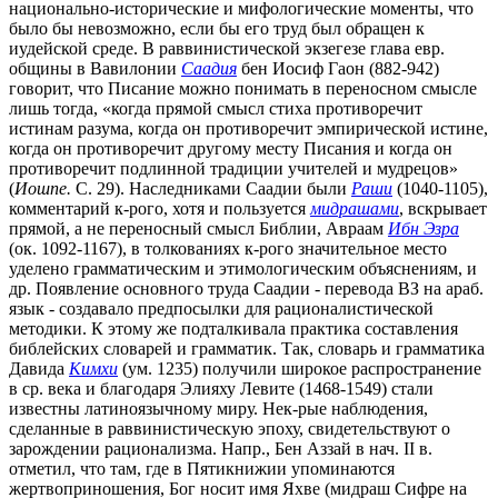
национально-исторические и мифологические моменты, что
было бы невозможно, если бы его труд был обращен к
иудейской среде. В раввинистической экзегезе глава евр.
общины в Вавилонии
Саадия
бен Иосиф Гаон (882-942)
говорит, что Писание можно понимать в переносном смысле
лишь тогда, «когда прямой смысл стиха противоречит
истинам разума, когда он противоречит эмпирической истине,
когда он противоречит другому месту Писания и когда он
противоречит подлинной традиции учителей и мудрецов»
(
Иошпе.
С. 29). Наследниками Саадии были
Раши
(1040-1105),
комментарий к-рого, хотя и пользуется
мидрашами
, вскрывает
прямой, а не переносный смысл Библии, Авраам
Ибн Эзра
(ок. 1092-1167), в толкованиях к-рого значительное место
уделено грамматическим и этимологическим объяснениям, и
др. Появление основного труда Саадии - перевода ВЗ на араб.
язык - создавало предпосылки для рационалистической
методики. К этому же подталкивала практика составления
библейских словарей и грамматик. Так, словарь и грамматика
Давида
Кимхи
(ум. 1235) получили широкое распространение
в ср. века и благодаря Элияху Левите (1468-1549) стали
известны латиноязычному миру. Нек-рые наблюдения,
сделанные в раввинистическую эпоху, свидетельствуют о
зарождении рационализма. Напр., Бен Аззай в нач. II в.
отметил, что там, где в Пятикнижии упоминаются
жертвоприношения, Бог носит имя Яхве (мидраш Сифре на