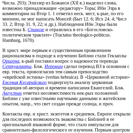
Числа. 293); Элиэзер из Божанси (XII в.) выделил слова,
возможно принадлежащие «редактору» Торы; Ибн Эзра в
комментарии на Втор 1. 1 отметил неск. мест, к-рые, по его
мнению, не мог написать Моисей (Быт 12. 6; Исх 24. 4; Числ
33. 2; Втор 31. 9, 22; и др.). Наблюдения Ибн Эзры были
известны Б.
Спинозе
и отразились в его «Богословско-
политическом трактате» (Tractatus theologico-politicus.
Hamburg, 1670).
В христ. мире первым и существенным проявлением
рационализма в подходе к изучению Библии стали Гекзаплы
Оригена
, к-рый поставил вопрос о надежности перевода
Септуагинты
. Блж.
Иероним
сделал перевод ВЗ в основном с
евр. текста, провозгласив тем самым превосходство
«еврейской истины» (veritas hebraica). В «Церковной истории»
Евсевия Кесарийского
подвергнута анализу церковная
традиция об авторах и времени написания Евангелий. Блж.
Августин
отметил несовместимость нек-рых положений
Библии с уже известными научными данными и житейским
опытом, напр., что свет создан прежде солнца, и проч.
Контакты евр. и христ. экзегетов в средневек. Европе открыли
для последних возможность знакомства с Библией в ее
оригинальной языковой форме, что стало импульсом для
сравнительно-филологического ее изучения. Первым центром