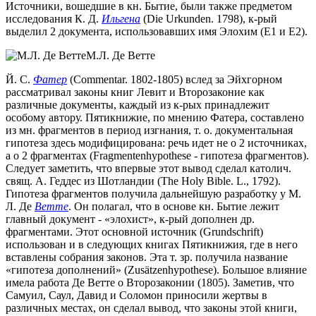
Источники, вошедшие в кн. Бытие, были также предметом
исследования К. Д.
Ильгена
(Die Urkunden. 1798), к-рый
выделил 2 документа, использовавших имя Элохим (Е1 и Е2).
М.Л. Де Ветте
Й. С.
Фатер
(Commentar. 1802-1805) вслед за Эйхгорном
рассматривал законы книг Левит и Второзаконие как
различные документы, каждый из к-рых принадлежит
особому автору. Пятикнижие, по мнению Фатера, составлено
из мн. фрагментов в период изгнания, т. о. документальная
гипотеза здесь модифицирована: речь идет не о 2 источниках,
а о 2 фрагментах (Fragmentenhypothese - гипотеза фрагментов).
Следует заметить, что впервые этот вывод сделал католич.
свящ. А. Геддес из Шотландии (The Holy Bible. L., 1792).
Гипотеза фрагментов получила дальнейшую разработку у М.
Л. Де
Ветте
. Он полагал, что в основе кн. Бытие лежит
главный документ - «элохист», к-рый дополнен др.
фрагментами. Этот основной источник (Grundschrift)
использован и в следующих книгах Пятикнижия, где в него
вставлены собрания законов. Эта т. зр. получила название
«гипотеза дополнений» (Zusätzenhypothese). Большое влияние
имела работа Де Ветте о Второзаконии (1805). Заметив, что
Самуил, Саул, Давид и Соломон приносили жертвы в
различных местах, он сделал вывод, что законы этой книги,