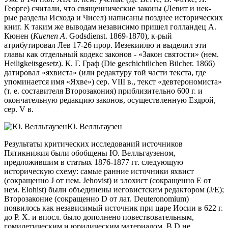
Георге) считали, что священнические законы (Левит и нек-
рые разделы Исхода и Чисел) написаны позднее исторических
книг. К таким же выводам независимо пришел голландец А.
Кюнен (
Kuenen A
. Godsdienst. 1869-1870), к-рый
атрибутировал Лев 17-26 прор. Иезекиилю и выделил эти
главы как отдельный кодекс законов - «Закон святости» (нем.
Heiligkeitsgesetz). К. Г. Граф (Die geschichtlichen Bücher. 1866)
датировал «яхвиста» (или редактуру той части текста, где
упоминается имя «Яхве») сер. VIII в., текст «девтерономиста»
(т. е. составителя Второзакония) приблизительно 600 г. и
окончательную редакцию законов, осуществленную Ездрой,
сер. V в.
Ю. Велльгаузен
Результаты критических исследований источников
Пятикнижия были обобщены Ю. Велльгаузеном,
предложившим в статьях 1876-1877 гг. следующую
историческую схему: самые ранние источники яхвист
(сокращенно J от нем. Jehovist) и элохист (сокращенно E от
нем. Elohist) были объединены иеговистским редактором (J/E);
Второзаконие (сокращенно D от лат. Deuteronomium)
появилось как независимый источник при царе Иосии в 622 г.
до Р. Х. и впосл. было дополнено повествовательным,
гомилетическим и юридическим материалом. В D не