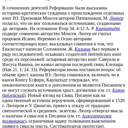
В сочинениях деятелей Реформации были высказаны
историко-критические суждения о происхождении отдельных
книг ВЗ. Признавая Моисея автором Пятикнижия, М.
Лютер
полагал, что он мог пользоваться источниками, созданными
др. авторами. На основании Втор 34. 4-12 А. Р.
Карлштадт
подверг сомнению авторство Моисея. Лютер не считал
пророков Исаию, Иеремию и Осию авторами
соответствующих книг, высказывал сомнения в том, что
Екклесиаст написан Соломоном. Ж.
Кальвин
был первым в
ряду исследователей, искавших создателей библейских книг
среди их персонажей: оспаривая авторство книг Самуила и
Иисуса Навина, он назвал автором последней свящ. Елеазара
(Нав 21. 1; 24. 33). Реформаторы вновь поставили вопрос об
объеме христ. канона ВЗ: Лютер сомневался, включать ли в
канон Книгу Есфири, Карлштадт утверждал, что
неканонические книги и дополнения не являются Писанием и
не могут служить источником христ. догматики (см. ст.
Канон
библейский
). Новый взгляд на Свящ. Писание как на
единственный источник вероучения, сформированный к 1520
г. Лютером и У. Цвингли, привел к отказу от традиции
святоотеческой и средневек. экзегезы. Лютер отвергал мысль
о наличии 4 смыслов в Писании (см. ст.
Аллегорическое
толкование
), ограничивая задачу толкования выяснением
прямого смысла текста. Систематизатор протестант.