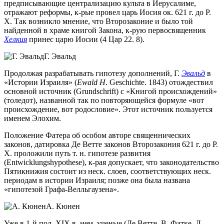
предписывающие централизацию культа в Иерусалиме,
отражают реформы, к-рые провел царь Иосия ок. 621 г. до Р.
Х. Так возникло мнение, что Второзаконие и было той
найденной в храме книгой Закона, к-рую первосвященник
Хелкия
принес царю Иосии (4 Цар 22. 8).
Г. Эвальд
Продолжая разрабатывать гипотезу дополнений, Г.
Эвальд
в
«Истории Израиля» (
Ewald H
. Geschichte. 1843) отождествил
основной источник (Grundschrift) с «Книгой происхождений»
(толедот), названной так по повторяющейся формуле «вот
происхождение, вот родословие». Этот источник пользуется
именем Элохим.
Положение Фатера об особом авторе священнических
законов, датировка Де Ветте законов Второзакония 621 г. до Р.
Х. проложили путь т. н. гипотезе развития
(Entwicklungshypothese), к-рая допускает, что законодательство
Пятикнижия состоит из неск. слоев, соответствующих неск.
периодам в истории Израиля; позже она была названа
«гипотезой Графа-Велльгаузена».
А. Кюнен
Уже в 1-й пол. XIX в. нем. ученые (Де Ветте, В. Фатке, Л.