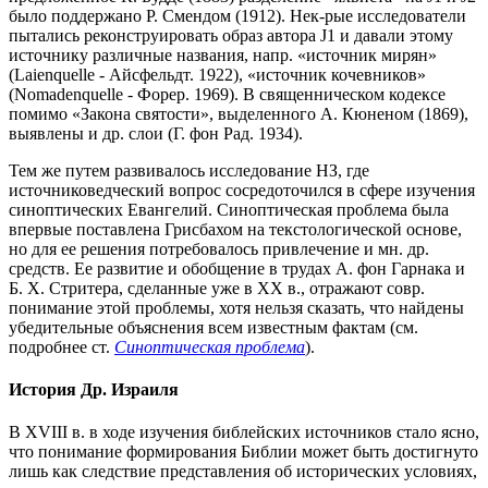
было поддержано Р. Смендом (1912). Нек-рые исследователи
пытались реконструировать образ автора J1 и давали этому
источнику различные названия, напр. «источник мирян»
(Laienquelle - Айсфельдт. 1922), «источник кочевников»
(Nomadenquelle - Форер. 1969). В священническом кодексе
помимо «Закона святости», выделенного А. Кюненом (1869),
выявлены и др. слои (Г. фон Рад. 1934).
Тем же путем развивалось исследование НЗ, где
источниковедческий вопрос сосредоточился в сфере изучения
синоптических Евангелий. Синоптическая проблема была
впервые поставлена Грисбахом на текстологической основе,
но для ее решения потребовалось привлечение и мн. др.
средств. Ее развитие и обобщение в трудах А. фон Гарнака и
Б. Х. Стритера, сделанные уже в XX в., отражают совр.
понимание этой проблемы, хотя нельзя сказать, что найдены
убедительные объяснения всем известным фактам (см.
подробнее ст.
Синоптическая проблема
).
История Др. Израиля
В XVIII в. в ходе изучения библейских источников стало ясно,
что понимание формирования Библии может быть достигнуто
лишь как следствие представления об исторических условиях,