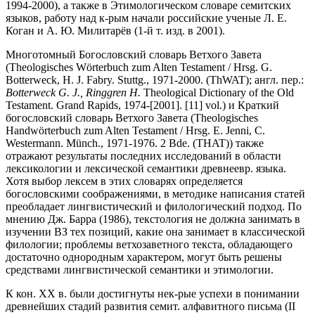
1994-2000), а также в Этимологическом словаре семитских
языков, работу над к-рым начали российские ученые Л. Е.
Коган и А. Ю. Милитарёв (1-й т. изд. в 2001).
Многотомный Богословский словарь Ветхого Завета
(Theologisches Wörterbuch zum Alten Testament / Hrsg. G.
Botterweck, H. J. Fabry. Stuttg., 1971-2000. (ThWAT); англ. пер.:
Botterweck G. J., Ringgren H.
Theological Dictionary of the Old
Testament. Grand Rapids, 1974-[2001]. [11] vol.) и Краткий
богословский словарь Ветхого Завета (Theologisches
Handwörterbuch zum Alten Testament / Hrsg. E. Jenni, C.
Westermann. Münch., 1971-1976. 2 Bde. (THAT)) также
отражают результаты последних исследований в области
лексикологии и лексической семантики древнеевр. языка.
Хотя выбор лексем в этих словарях определяется
богословскими соображениями, в методике написания статей
преобладает лингвистический и филологический подход. По
мнению Дж. Барра (1986), текстология не должна занимать в
изучении ВЗ тех позиций, какие она занимает в классической
филологии; проблемы ветхозаветного текста, обладающего
достаточно однородным характером, могут быть решены
средствами лингвистической семантики и этимологии.
К кон. XX в. были достигнуты нек-рые успехи в понимании
древнейших стадий развития семит. алфавитного письма (II