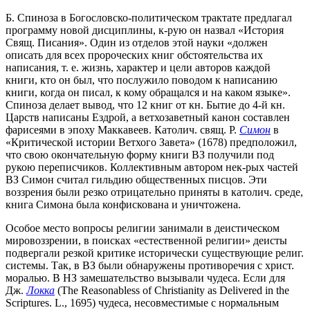
Б. Спиноза в Богословско-политическом трактате предлагал
программу новой дисциплины, к-рую он назвал «История
Свящ. Писания». Один из отделов этой науки «должен
описать для всех пророческих книг обстоятельства их
написания, т. е. жизнь, характер и цели авторов каждой
книги, кто он был, что послужило поводом к написанию
книги, когда он писал, к кому обращался и на каком языке».
Спиноза делает вывод, что 12 книг от кн. Бытие до 4-й кн.
Царств написаны Ездрой, а ветхозаветный канон составлен
фарисеями в эпоху Маккавеев. Католич. свящ. Р.
Симон
в
«Критической истории Ветхого Завета» (1678) предположил,
что свою окончательную форму книги ВЗ получили под
рукою переписчиков. Коллективным автором нек-рых частей
ВЗ Симон считал гильдию общественных писцов. Эти
воззрения были резко отрицательно приняты в католич. среде,
книга Симона была конфискована и уничтожена.
Особое место вопросы религии занимали в деистическом
мировоззрении, в поисках «естественной религии» деисты
подвергали резкой критике исторически существующие религ.
системы. Так, в ВЗ были обнаружены противоречия с христ.
моралью. В НЗ замешательство вызывали чудеса. Если для
Дж.
Локка
(The Reasonabless of Christianity as Delivered in the
Scriptures. L., 1695) чудеса, несовместимые с нормальным