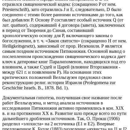
отразился cвященнический кодекс (сокращенно P от нем.
Priesterschrift), зато отразились J и E, следовательно, D было
соединено с этими более ранними источниками до того, как
был добавлен P. Основу P составляет особый источник Q (от
лат. quattuor), содержавший 4 договора (завета), заключенных
в период от Творения до Синая, составивший
хронологическую основу для P, включающего законы о
богослужении, в т. ч. «Закон святости» (сокращенно H от нем.
Heiligkeitsgesetz), зависимый от прор. Иезекииля. Р является
самым поздним источником Пятикнижия. Основной вывод о
послепленном происхождении священнического кодекса дает
ключ к датировке книг Паралипоменон, находящихся под его
влиянием, а также Судей и Царей (влияние Второзакония -
между 621 г. и появлением P). На основании этих
критических положений Велльгаузен предложил свою
реконструкцию религ. истории Израиля (Prolegomena zur
Geschichte Israels. B., 1878. Bd. 1).
Документальная гипотеза, получившая свое название после
работ Велльгаузена, и метод анализа источников в
исследовании Пятикнижия активно применялись в кон. XIX
в. и на протяжении XX в. Развитие шло прежде всего по пути
дальнейшего дробления источников. Так, О. Прокш (1906)
разделил «элохиста» на 2 источника (Е1 и Е2). Впервые
предложенное К. Будде (1883) разделение «яхвиста» на J1 и J2