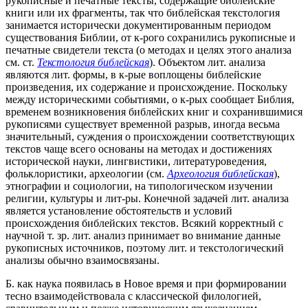
рукописные и печатные тексты, содержащие библейские
книги или их фрагменты, так что библейская текстология
занимается исторически документированным периодом
существования Библии, от к-рого сохранились рукописные и
печатные свидетели текста (о методах и целях этого анализа
см. ст.
Текстология библейская
). Объектом лит. анализа
являются лит. формы, в к-рые воплощены библейские
произведения, их содержание и происхождение. Поскольку
между историческими событиями, о к-рых сообщает Библия,
временем возникновения библейских книг и сохранившимися
рукописями существует временной разрыв, иногда весьма
значительный, суждения о происхождении соответствующих
текстов чаще всего основаны на методах и достижениях
исторической науки, лингвистики, литературоведения,
фольклористики, археологии (см.
Археология библейская
),
этнографии и социологии, на типологическом изучении
религии, культуры и лит-ры. Конечной задачей лит. анализа
является установление обстоятельств и условий
происхождения библейских текстов. Всякий корректный с
научной т. зр. лит. анализ принимает во внимание данные
рукописных источников, поэтому лит. и текстологический
анализы обычно взаимосвязаны.
Б. как наука появилась в Новое время и при формировании
тесно взаимодействовала с классической филологией,