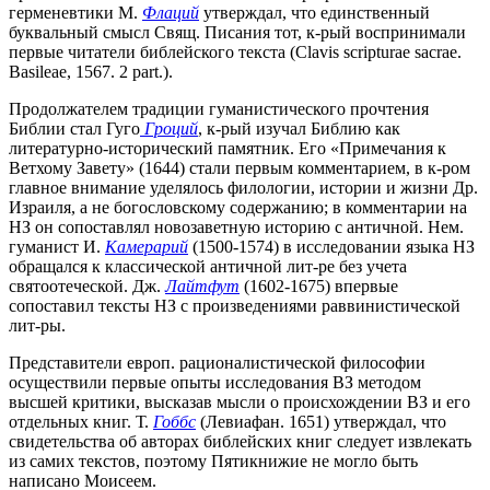
герменевтики М.
Флаций
утверждал, что единственный
буквальный смысл Свящ. Писания тот, к-рый воспринимали
первые читатели библейского текста (Clavis scripturae sacrae.
Basileae, 1567. 2 part.).
Продолжателем традиции гуманистического прочтения
Библии стал Гуго
Гроций
, к-рый изучал Библию как
литературно-исторический памятник. Его «Примечания к
Ветхому Завету» (1644) стали первым комментарием, в к-ром
главное внимание уделялось филологии, истории и жизни Др.
Израиля, а не богословскому содержанию; в комментарии на
НЗ он сопоставлял новозаветную историю с античной. Нем.
гуманист И.
Камерарий
(1500-1574) в исследовании языка НЗ
обращался к классической античной лит-ре без учета
святоотеческой. Дж.
Лайтфут
(1602-1675) впервые
сопоставил тексты НЗ с произведениями раввинистической
лит-ры.
Представители европ. рационалистической философии
осуществили первые опыты исследования ВЗ методом
высшей критики, высказав мысли о происхождении ВЗ и его
отдельных книг. Т.
Гоббс
(Левиафан. 1651) утверждал, что
свидетельства об авторах библейских книг следует извлекать
из самих текстов, поэтому Пятикнижие не могло быть
написано Моисеем.