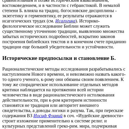
сравнительным и позже историческим языкознанием,
востоковедением, и в частности с гебраистикой. В немалой
степени Б. влияла на традиц. богословские дисциплины -
экзегетику и герменевтику, ее результаты отражаются в
исагогических трудах (см.
Исагогика
). Историко-
филологическое исследование Библии может служить
существенному уточнению традиции, выявлению множества
забытых исторических подробностей, вскрытию законов
построения библейских текстов и в конечном счете приданию
традиции еще большей убедительности и устойчивости.
Исторические предпосылки и становление Б.
Рационалистические методы исследования разрабатывались с
наступлением Нового времени, и невозможно назвать какого-
то одного ученого, к-рому они обязаны своим появлением. К
тому же спорадическое использование отдельных методов
критики наблюдается на протяжении всей истории
человечества в виде рационалистического истолкования
действительности, при к-ром критерием истинности
становятся не традиция или авторитет внешнего
свидетельства, а доводы логики и разума. Так, при пересказе
содержания ВЗ
Иосиф Флавий
в соч. «Иудейские древности»
строит изложение применительно к системе религ. и
культурных представлений греко-рим. мира, подчеркивая