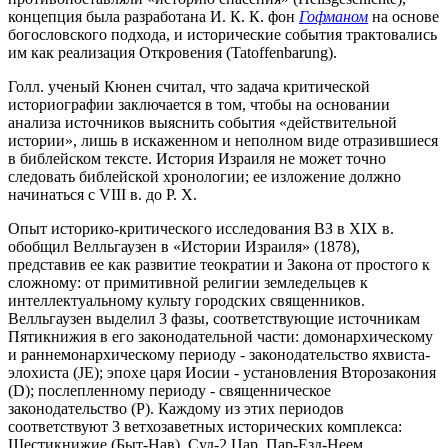
концепция была разработана И. К. К. фон
Гофманом
на основе
богословского подхода, и исторические события трактовались
им как реализация Откровения (Tatoffenbarung).
Голл. ученый Кюнен считал, что задача критической
историографии заключается в том, чтобы на основании
анализа источников выяснить события «действительной
истории», лишь в искаженном и неполном виде отразившиеся
в библейском тексте. История Израиля не может точно
следовать библейской хронологии; ее изложение должно
начинаться с VIII в. до Р. Х.
Опыт историко-критического исследования ВЗ в XIX в.
обобщил Велльгаузен в «Истории Израиля» (1878),
представив ее как развитие теократии и Закона от простого к
сложному: от примитивной религии земледельцев к
интеллектуальному культу городских священников.
Велльгаузен выделил 3 фазы, соответствующие источникам
Пятикнижия в его законодательной части: домонархическому
и раннемонархическому периоду - законодательство яхвиста-
элохиста (JE); эпохе царя Иосии - установления Второзакония
(D); послепленному периоду - священническое
законодательство (P). Каждому из этих периодов
соответствуют 3 ветхозаветных исторических комплекса:
Шестикнижие (Быт-Нав), Суд-2 Цар, Пар-Езд-Неем.