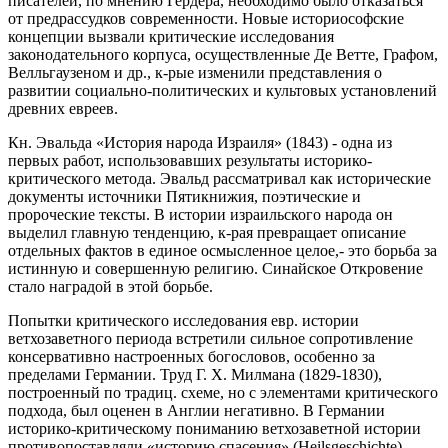
писателей, по мнению Гердера, необходимо было отказаться
от предрассудков современности. Новые историософские
концепции вызвали критические исследования
законодательного корпуса, осуществленные Де Ветте, Графом,
Велльгаузеном и др., к-рые изменили представления о
развитии социально-политических и культовых установлений
древних евреев.
Кн. Эвальда «История народа Израиля» (1843) - одна из
первых работ, использовавших результаты историко-
критического метода. Эвальд рассматривал как исторические
документы источники Пятикнижия, поэтические и
пророческие тексты. В истории израильского народа он
выделил главную тенденцию, к-рая превращает описание
отдельных фактов в единое осмысленное целое,- это борьба за
истинную и совершенную религию. Синайское Откровение
стало наградой в этой борьбе.
Попытки критического исследования евр. истории
ветхозаветного периода встретили сильное сопротивление
консервативно настроенных богословов, особенно за
пределами Германии. Труд Г. Х. Милмана (1829-1830),
построенный по традиц. схеме, но с элементами критического
подхода, был оценен в Англии негативно. В Германии
историко-критическому пониманию ветхозаветной истории
противопоставляли «историю спасения» (Heilsgeschichte),