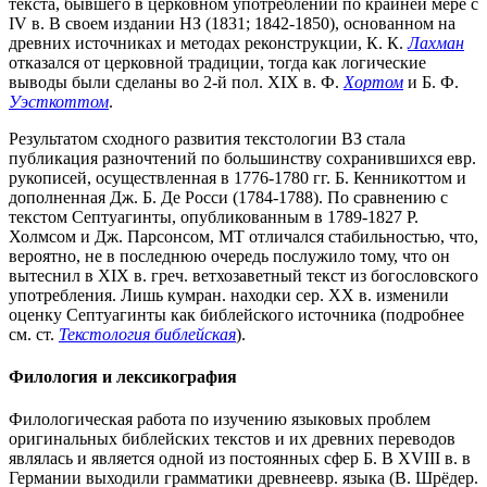
текста, бывшего в церковном употреблении по крайней мере с
IV в. В своем издании НЗ (1831; 1842-1850), основанном на
древних источниках и методах реконструкции, К. К.
Лахман
отказался от церковной традиции, тогда как логические
выводы были сделаны во 2-й пол. XIX в. Ф.
Хортом
и Б. Ф.
Уэсткоттом
.
Результатом сходного развития текстологии ВЗ стала
публикация разночтений по большинству сохранившихся евр.
рукописей, осуществленная в 1776-1780 гг. Б. Кенникоттом и
дополненная Дж. Б. Де Росси (1784-1788). По сравнению с
текстом Септуагинты, опубликованным в 1789-1827 Р.
Холмсом и Дж. Парсонсом, МТ отличался стабильностью, что,
вероятно, не в последнюю очередь послужило тому, что он
вытеснил в XIX в. греч. ветхозаветный текст из богословского
употребления. Лишь кумран. находки сер. XX в. изменили
оценку Септуагинты как библейского источника (подробнее
см. ст.
Текстология библейская
).
Филология и лексикография
Филологическая работа по изучению языковых проблем
оригинальных библейских текстов и их древних переводов
являлась и является одной из постоянных сфер Б. В XVIII в. в
Германии выходили грамматики древнеевр. языка (В. Шрёдер.