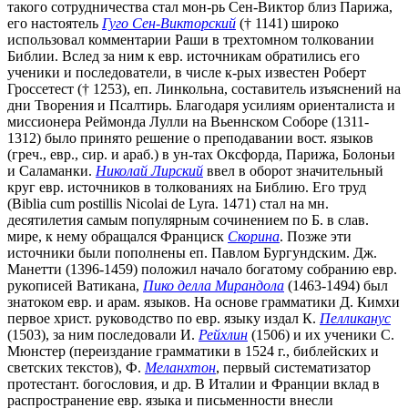
такого сотрудничества стал мон-рь Сен-Виктор близ Парижа,
его настоятель
Гуго Сен-Викторский
(† 1141) широко
использовал комментарии Раши в трехтомном толковании
Библии. Вслед за ним к евр. источникам обратились его
ученики и последователи, в числе к-рых известен Роберт
Гроссетест († 1253), еп. Линкольна, составитель изъяснений на
дни Творения и Псалтирь. Благодаря усилиям ориенталиста и
миссионера Реймонда Лулли на Вьеннском Соборе (1311-
1312) было принято решение о преподавании вост. языков
(греч., евр., сир. и араб.) в ун-тах Оксфорда, Парижа, Болоньи
и Саламанки.
Николай Лирский
ввел в оборот значительный
круг евр. источников в толкованиях на Библию. Его труд
(Biblia cum postillis Nicolai de Lyra. 1471) стал на мн.
десятилетия самым популярным сочинением по Б. в слав.
мире, к нему обращался Франциск
Скорина
. Позже эти
источники были пополнены еп. Павлом Бургундским. Дж.
Манетти (1396-1459) положил начало богатому собранию евр.
рукописей Ватикана,
Пико делла Мирандола
(1463-1494) был
знатоком евр. и арам. языков. На основе грамматики Д. Кимхи
первое христ. руководство по евр. языку издал К.
Пелликанус
(1503), за ним последовали И.
Рейхлин
(1506) и их ученики С.
Мюнстер (переиздание грамматики в 1524 г., библейских и
светских текстов), Ф.
Меланхтон
, первый систематизатор
протестант. богословия, и др. В Италии и Франции вклад в
распространение евр. языка и письменности внесли