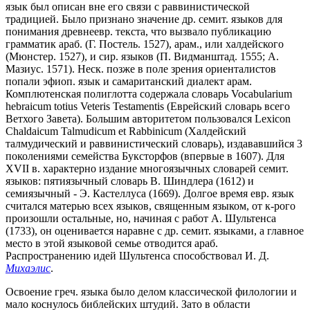
язык был описан вне его связи с раввинистической
традицией. Было признано значение др. семит. языков для
понимания древнеевр. текста, что вызвало публикацию
грамматик араб. (Г. Постель. 1527), арам., или халдейского
(Мюнстер. 1527), и сир. языков (П. Видманштад. 1555; А.
Мазиус. 1571). Неск. позже в поле зрения ориенталистов
попали эфиоп. язык и самаританский диалект арам.
Комплютенская полиглотта содержала словарь Vocabularium
hebraicum totius Veteris Testamentis (Еврейский словарь всего
Ветхого Завета). Большим авторитетом пользовался Lexicon
Chaldaicum Talmudicum et Rabbinicum (Халдейский
талмудический и раввинистический словарь), издававшийся 3
поколениями семейства Буксторфов (впервые в 1607). Для
XVII в. характерно издание многоязычных словарей семит.
языков: пятиязычный словарь В. Шиндлера (1612) и
семиязычный - Э. Кастеллуса (1669). Долгое время евр. язык
считался матерью всех языков, священным языком, от к-рого
произошли остальные, но, начиная с работ А. Шультенса
(1733), он оценивается наравне с др. семит. языками, а главное
место в этой языковой семье отводится араб.
Распространению идей Шультенса способствовал И. Д.
Михаэлис
.
Освоение греч. языка было делом классической филологии и
мало коснулось библейских штудий. Зато в области