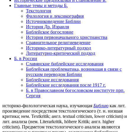
Исторические предпосылки и становление Б.
Главные темы и методы Б.
Текстология
Филология и лексикография
Источниковедение Библии
История Др. Израиля
Библейское богословие
История первоначального христианства
Сравнительное религиеведение
Историко-литературный подход
Литературно-критический подход
Б. в России
Славянские библейские исследования
Библейская проблематика, возникшая в связи с
русским переводом Библии
Библейские исследования
Библейские исследования после 1917 г.
Б. в Православном богословском институте прп.
Сергия
историко-филологическая наука, изучающая
Библию
как лит.
произведение посредством текстологического (т. н. низшая
критика; нем. Textkritik; англ. textual criticism, lower criticism) и
лит. анализа (нем. Literarkritik, höhere Kritik; англ. higher
criticism). Предметом текстологического анализа являются