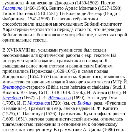
гуманисты Франческо ди Джорджо (1439-1502), Пьетро
Галатино
(1460-1540), Бенито Ариас Монтано (1527-1598),
Гийом Постель (1510-1581), Ги Бодери де Лефевр (Гвидо
Фабрициус, 1541-1598). Развитию гебраистики
способствовали издания многоязычных Библий-полиглотт.
Характерной чертой этого периода стало то, что переводы
Библии вошли в богословское употребление, вытесняя порой
оригинальные тексты.
В XVII-XVIII вв. усилиями гуманистов был создан
необходимый для критической работы с евр. текстом ВЗ
инструментарий: издания, грамматики и словари. К
вышедшим ранее полиглоттам и раввинским Библиям
прибавились Парижская (1629-1645) и самая полная
Лондонская (1654-1657) полиглотты. Кроме того, появилось
множество справочных изданий масоретского текста (MT): Й.
Буксторфа
-старшего (Biblia sacra hebraica et chaldaica / Stud. J.
Buxtorfi. Basileae, 1611; 1618-1619. 4 vol.), И. Атиаса (1661), И.
Леусдена
(1667), Д. Э.
Яблонского
(1699), Э. ван дер Гута
(1705), И. Г.
Михаэлиса
(1720) (см. ст.
Библия
, разд. «Рукописи
и издания»). Грамматики евр. языка издали В. Ф. Капито
(1525), С. Пагнинус (1526). Грамматика Буксторфа-старшего
(1609, 1651), знатока раввинистической лит-ры, отличалась
тщательностью изложения и отношением к библейскому
языку как к священному. В грамматике А. Данца (1686) евр.