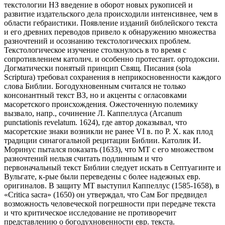
текстологии НЗ введение в оборот новых рукописей и
развитие издательского дела происходили интенсивнее, чем в
области гебраистики. Появление изданий библейского текста
и его древних переводов привело к обнаружению множества
разночтений и осознанию текстологических проблем.
Текстологическое изучение столкнулось в то время с
сопротивлением католич. и особенно протестант. ортодоксии.
Догматически понятый принцип Свящ. Писания (sola
Scriptura) требовал сохранения в неприкосновенности каждого
слова Библии. Богодухновенным считался не только
консонантный текст ВЗ, но и акценты с огласовками
масоретского происхождения. Ожесточенную полемику
вызвало, напр., сочинение Л. Каппеллуса (Arcanum
punctationis revelatum. 1624), где автор доказывал, что
масоретские знаки возникли не ранее VI в. по Р. Х. как плод
традиции синагогальной рецитации Библии. Католик И.
Моринус пытался показать (1633), что МТ с его множеством
разночтений нельзя считать подлинным и что
первоначальный текст Библии следует искать в Септуагинте и
Вульгате, к-рые были переведены с более надежных евр.
оригиналов. В защиту МТ выступил Каппеллус (1585-1658), в
«Critica sacrа» (1650) он утверждал, что Сам Бог предвидел
возможность человеческой погрешности при передаче текста
и что критическое исследование не противоречит
представлению о богодухновенности евр. текста.