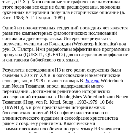
тыс. до Р. Х.). Хотя основные эпиграфические памятники
этого периода все еще не были расшифрованы, эволюция
буквенных начертаний получила историческое описание (Б.
Засс. 1988; А. Г. Лундин. 1982).
Одной из положительных тенденций последних лет является
развитие компьютерных филологических исследований
синтаксиса древнеевр. языка. Интересные результаты
получены учеными из Голландии (Werkgrœp Informatica) под
рук. Э. Талстра. Ими разработаны эффективные программные
продукты (QUEST1, QUEST2) для исследования морфологии
и синтаксиса библейского евр. языка.
Результаты исследования НЗ и его религ. окружения были
сведены в 30-х гг. XX в. в богословские и экзегетические
словари, так, в 1928 г. вышел словарь В.
Бауэра
Wörterbuch
zum Neuen Testament, впосл. выдержавший много
переизданий. Достижения религиозно-исторических
исследований отражены в Theologishes Wörterbuch zum Neuen
Testament (Hrsg. von R. Kittel. Stuttg., 1933-1979. 10 Bde
(ThWNT)), в к-ром представлены история важных
богословских понятий НЗ на фоне палестинского и
эллинистического иудаизма и своеобразие христианства
рядом с совр. ему религиями. Классическими
грамматическими пособиями по греч. языку НЗ являются