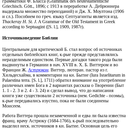
грамматики Ф. Бласса (Grammatik des neutestamentliche
Griechisch. Gött., 1896; с 1913 в переработке А. Дебрюннера
выдержала множество переизданий) и Дж. Х. Моултона (1906
и сл.). Пособием по греч. языку Септуагинты является изд.
Thackeray H. St. J.
A Grammar of the Old Testament in Greek
according to Septuagint ([S. l.], 1909, 1987r).
Источниковедение Библии
Центральным для критической Б. стал вопрос об источниках
отдельных библейских книг, к-рые прежде представлялись
неразделимым единством. Первые догадки такого рода были
выдвинуты в Германии в нач. XVIII в. Х. Б. Виттером и во
Франции Ж.
Астрюком
. Виттер, лютеран. пастор из г.
Хильдесхайма, в комментарии на кн. Бытие (Iura Israelitarum in
Palaestina terra. [S. l.], 1711) обратил внимание на употребление
различных имен Бога в 2 вариантах рассказа о Творении (Быт
1. 1 - 2. 3 и 2. 4 - 3. 24) и сделал вывод, что до написания
книги уже существовали 2 источника (нем. Gedichte - поэмы),
к-рые передавались изустно, пока не были соединены
Моисеем.
Работа Виттера прошла незамеченной и едва ли была известна
франц. врачу Астрюку (1684-1766), к-рый последовательно
выделил неск. источников в кн. Бытие. Основная цель его