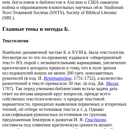
нем. богословов и библеистов в Англию и США накануне
войны и образованием влиятельных научных об-в: Studiorum
Novi Testamenti Societas (SNTS), Society of Biblical Literatur
(SBL).
Главные темы и методы Б.
Текстология
Наиболее динамичной частью Б. в XVIII в. была текстология.
Несмотря на то что по-прежнему издавался «общепринятый
текст» НЗ, порой с незначительными вариациями, увеличение
критического аппарата привело к тому, что в поле зрения
исследователей вошло не менее 200 греч. новозаветных
рукописей (в изд. И.
Веттштейна
. 1751-1752), а количество
разночтений в тексте превысило 30 тыс. (в изд. Дж.
Милла
.
1707). Так перед учеными-библеистами встала задача дать
ответ на весьма широкий круг вопросов, прежде всего
собственно текстологических: о природе текстовой
вариантности, принципах выявления первичных и вторичных
чтений, об отборе источников текста и т. д. Однако
классификация рукописных источников по группам,
предложенная Землером и развитая И. Я.
Грисбахом
,
поставила под сомнение критическую ценность визант.