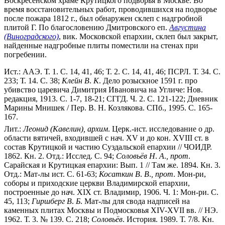
Воскресенском храме Крутицкого подворья в Москве. Во
время восстановительных работ, проводившихся на подворье
после пожара 1812 г., был обнаружен склеп с надгробной
плитой Г. По благословению Дмитровского еп.
Августина
(Виноградского)
, вик. Московской епархии, склеп был закрыт,
найденные надгробные плиты поместили на стенах при
погребении.
Ист.: ААЭ. Т. 1. С. 14, 41, 46; Т. 2. С. 14, 41, 46; ПСРЛ. Т. 34. С.
233; Т. 14. С. 38;
Клейн
В
.
К
. Дело розыскное 1591 г. про
убивство царевича Димитрия Ивановича на Угличе: Нов.
редакция, 1913. С. 1-7, 18-21; СГГД. Ч. 2. С. 121-122; Дневник
Марины Мнишек / Пер. В. Н. Козлякова. СПб., 1995. С. 165-
167.
Лит.:
Леонид
(Кавелин),
архим
. Церк.-ист. исследование о др.
области вятичей, входившей с нач. XV и до кон. XVIII ст. в
состав Крутицкой и частию Суздальской епархии // ЧОИДР.
1862. Кн. 2. Отд.: Исслед. С. 94;
Соловьёв
Н
.
А
.
,
прот
.
Сарайская и Крутицкая епархии: Вып. 1 // Там же. 1894. Кн. 3.
Отд.: Мат-лы ист. С. 61-63;
Косаткин
В
.
В
.
,
прот
. Мон-ри,
соборы и приходские церкви Владимирской епархии,
построенные до нач. XIX ст. Владимир, 1906. Ч. 1: Мон-ри. С.
45, 113;
Гиршберг
В
.
Б
. Мат-лы для свода надписей на
каменных плитах Москвы и Подмосковья XIV-XVII вв. // НЭ.
1962. Т. 3. № 139. С. 218;
Соловьёв
. История. 1989. Т. 7/8. Кн.