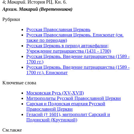
4;
Макарий
. История РЦ. Кн. 6.
Архим. Макарий (Веретенников)
Рубрики
Русская Православная Церковь
Русская Православная Церковь. Епископат (см.
также по периодам)
Русская Церковь в период автокефалии;
Учреждение патриаршества (1431 - 1700)
Русская Церковь. Введение патриаршества (1589 -
1700 гг.)
Русская Церковь. Введение патриаршества (1589 -
1700 гг.). Епископат
Ключевые слова
Московская Русь (XV-XVII)
Митрополиты Русской Православной Церкви
Сарская и Подонская епархия Русской
Православной Церкви
Геласий († 1601), митрополит Сарский и
Подонский (Крутицкий)
См.также