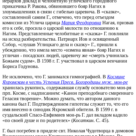
иерархов доклад и челобитную угличского городового
приказчика Р. Ракова, обвинившего бояр Нагих в
злоумышлениях в связи с гибелью царевича. В «сказке»,
составленной самим Г., отмечено, что перед отъездом
комиссии из Углича царица
Мария Феодоровна
Нагая, призвав
его к себе, просила о царской милости по отношению к
Нагим. Представленные челобитные и «сказка» Г. повлияли
на исход разбирательства. Патриарх Иов и освященный
Собор, «слушав Углицкаго дела и сказку» Г., пришли к
убеждению, что имела место «измена явная» бояр Нагих и
угличан - посадских людей, царевичу же «смерть учинилась
Божьим судом». В 1598 г. Г. участвовал в царском венчании
Бориса Годунова.
Не исключено, что Г. занимался гимнографией. В
Космине
Яхромском в честь Успения Пресв. Богородицы муж. мон-ре
хранилась рукопись, содержавшая службу основателю мон-ря
прп. Косме, с надписанием: «Канон преподобнаго смиреннаго
Геласия творение». Можно думать, что автором данного
канона был Г. Подтверждением гипотезы служит то, что его
имя внесено в синодик Яхромской обители. В 1599 г. в
суздальский Спасо-Евфимиев мон-рь Г. дал вкладом кадило
«по своей душе и по родителех» (
Косаткин
. С. 45).
Г. был погребен в приделе свт. Николая Чудотворца в домовом