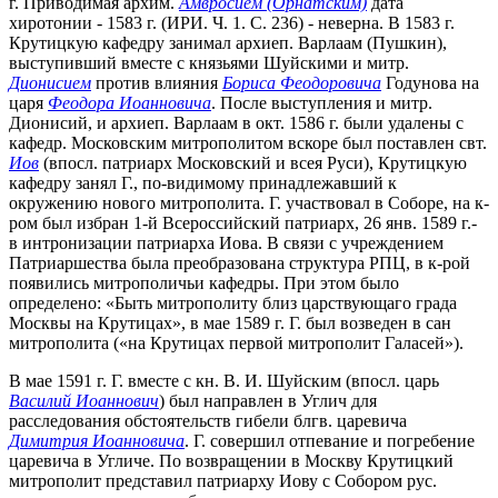
г. Приводимая архим.
Амвросием (Орнатским)
дата
хиротонии - 1583 г. (ИРИ. Ч. 1. С. 236) - неверна. В 1583 г.
Крутицкую кафедру занимал архиеп. Варлаам (Пушкин),
выступивший вместе с князьями Шуйскими и митр.
Дионисием
против влияния
Бориса Феодоровича
Годунова на
царя
Феодора Иоанновича
. После выступления и митр.
Дионисий, и архиеп. Варлаам в окт. 1586 г. были удалены с
кафедр. Московским митрополитом вскоре был поставлен свт.
Иов
(впосл. патриарх Московский и всея Руси), Крутицкую
кафедру занял Г., по-видимому принадлежавший к
окружению нового митрополита. Г. участвовал в Соборе, на к-
ром был избран 1-й Всероссийский патриарх, 26 янв. 1589 г.-
в интронизации патриарха Иова. В связи с учреждением
Патриаршества была преобразована структура РПЦ, в к-рой
появились митрополичьи кафедры. При этом было
определено: «Быть митрополиту близ царствующаго града
Москвы на Крутицах», в мае 1589 г. Г. был возведен в сан
митрополита («на Крутицах первой митрополит Галасей»).
В мае 1591 г. Г. вместе с кн. В. И. Шуйским (впосл. царь
Василий Иоаннович
) был направлен в Углич для
расследования обстоятельств гибели блгв. царевича
Димитрия Иоанновича
. Г. совершил отпевание и погребение
царевича в Угличе. По возвращении в Москву Крутицкий
митрополит представил патриарху Иову с Собором рус.