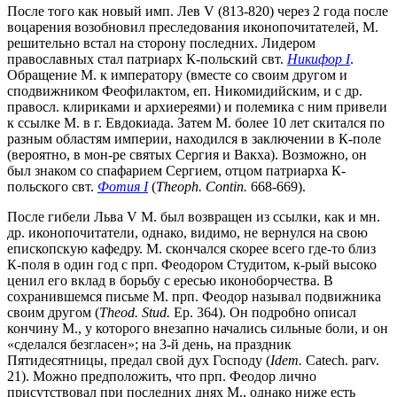
После того как новый имп. Лев V (813-820) через 2 года после
воцарения возобновил преследования иконопочитателей, М.
решительно встал на сторону последних. Лидером
православных стал патриарх К-польский свт.
Никифор I
.
Обращение М. к императору (вместе со своим другом и
сподвижником Феофилактом, еп. Никомидийским, и с др.
правосл. клириками и архиереями) и полемика с ним привели
к ссылке М. в г. Евдокиада. Затем М. более 10 лет скитался по
разным областям империи, находился в заключении в К-поле
(вероятно, в мон-ре святых Сергия и Вакха). Возможно, он
был знаком со спафарием Сергием, отцом патриарха К-
польского свт.
Фотия I
(
Theoph. Contin.
668-669).
После гибели Льва V М. был возвращен из ссылки, как и мн.
др. иконопочитатели, однако, видимо, не вернулся на свою
епископскую кафедру. М. скончался скорее всего где-то близ
К-поля в один год с прп. Феодором Студитом, к-рый высоко
ценил его вклад в борьбу с ересью иконоборчества. В
сохранившемся письме М. прп. Феодор называл подвижника
своим другом (
Theod. Stud.
Ер. 364). Он подробно описал
кончину М., у которого внезапно начались сильные боли, и он
«сделался безгласен»; на 3-й день, на праздник
Пятидесятницы, предал свой дух Господу (
Idem.
Catech. parv.
21). Можно предположить, что прп. Феодор лично
присутствовал при последних днях М., однако ниже есть