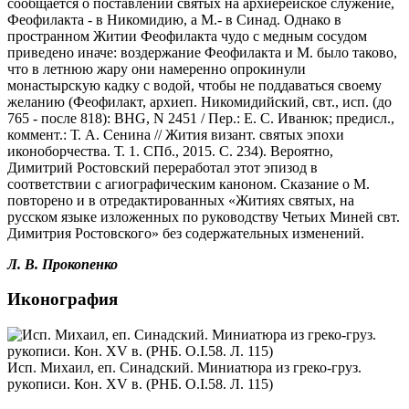
сообщается о поставлении святых на архиерейское служение,
Феофилакта - в Никомидию, а М.- в Синад. Однако в
пространном Житии Феофилакта чудо с медным сосудом
приведено иначе: воздержание Феофилакта и М. было таково,
что в летнюю жару они намеренно опрокинули
монастырскую кадку с водой, чтобы не поддаваться своему
желанию (Феофилакт, архиеп. Никомидийский, свт., исп. (до
765 - после 818): BHG, N 2451 / Пер.: Е. С. Иванюк; предисл.,
коммент.: Т. А. Сенина // Жития визант. святых эпохи
иконоборчества. Т. 1. СПб., 2015. С. 234). Вероятно,
Димитрий Ростовский переработал этот эпизод в
соответствии с агиографическим каноном. Сказание о М.
повторено и в отредактированных «Житиях святых, на
русском языке изложенных по руководству Четьих Миней свт.
Димитрия Ростовского» без содержательных изменений.
Л. В. Прокопенко
Иконография
Исп. Михаил, еп. Синадский. Миниатюра из греко-груз.
рукописи. Кон. XV в. (РНБ. O.I.58. Л. 115)