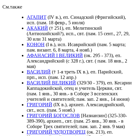
См.также
АГАПИТ
(IV в.), еп. Синадский (Фригийский),
исп. (пам. 18 февр., 5 июля)
АКАКИЙ
(† 251), еп. Мелитинский
(Антиохийский?), исп., свт. (пам. 15 сент., 27, 29,
30 или 31 марта)
КОНОН
(I в.), исп. Исаврийский (пам. 5 марта;
пам. визант. 6, 8 марта, 4 нояб.)
АФАНАСИЙ I ВЕЛИКИЙ
(ок. 295 - 373), еп.
Александрийский (с 328 г.), свт. ( пам. 18 янв., 2
мая)
ВАСИЛИЙ
(† 1-я треть IX в.), еп. Парийский,
прп., исп. (пам. 12 апр.)
ВАСИЛИЙ ВЕЛИКИЙ
(329/30 - 379), еп. Кесарии
Каппадокийской, отец и учитель Церкви, свт.
(пам. 1 янв., 30 янв.- в Соборе 3 вселенских
учителей и святителей; пам. зап. 2 янв., 14 июня)
ГРИГОРИЙ
(IX в.), архиеп. Александрийский,
свт., исп. (пам. 5 нояб.)
ГРИГОРИЙ БОГОСЛОВ
[Назианзин] (325-330-
389-390), архиеп., свт. (пам. 25 янв., 30 янв. - в
Соборе Трех святителей; пам. зап. 2 янв. 9 мая)
ГРИГОРИЙ ЧУДОТВОРЕЦ
(ок. 213), еп.