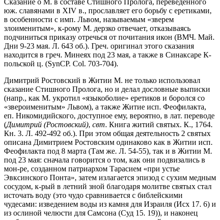
Сказание о М. в составе Стишного Пролога, переведенного
юж. славянами в XIV в., прославляет его борьбу с еретиками,
в особенности с имп. Львом, называемым «зверем
злоименитым», к-рому М. дерзко отвечает, отказываясь
подчиниться приказу отречься от почитания икон (ВМЧ. Май.
Дни 9-23 мая. Л. 643 об.). Греч. оригинал этого сказания
находится в греч. Минеях под 23 мая, а также в Синаксаре К-
польской ц. (SynCP. Сol. 703-704).
Димитрий Ростовский в Житии М. не только использовал
сказание Стишного Пролога, но и делал дословные выписки
(напр., как М. укротил «языкоболие» еретиков и боролся со
«звероименитым» Львом), а также Житие исп. Феофилакта,
еп. Никомидийского, доступное ему, вероятно, в лат. переводе
(
Димитрий (Ростовский)
,
свт
. Книга житий святых. К., 1764.
Кн. 3. Л. 492-492 об.). При этом общая деятельность 2 святых
описана Димитрием Ростовским одинаково как в Житии исп.
Феофилакта под 8 марта (Там же. Л. 54-55), так и в Житии М.
под 23 мая: сначала говорится о том, как они подвизались в
мон-ре, созданном патриархом Тарасием «при устье
Эвксинского Понта», затем излагается эпизод с сухим медным
сосудом, к-рый в летний зной благодаря молитве святых стал
источать воду (это чудо сравнивается с библейскими
чудесами: изведением воды из камня для Израиля (Исх 17. 6) и
из ослиной челюсти для Самсона (Суд 15. 19)), и наконец