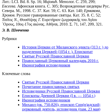
Лит.: LCI. Bd. 8. Sp. 16;
Миjовић.
Менолог. С. 259, 299;
Евсеева.
Афонская книга. С. 305; Возрожденные шедевры Рус.
Севера. М., 1998. С. 37. Кат. 59; С. 63. Кат. 140;
Ермакова,
Хромов.
Русские гравированные святцы. Кат. 35. 8. С. 52;
Τούτος
Ν.,
Θουστέρης
Γ.
Ευρετήριον ζωγραφικής του Αγίου
´Ορους, 10ος-17ος αιώνας. Αθήναι, 2010. Σ. 71, 147, 209, 321.
Э. В. Шевченко
Рубрики
История Церкви от Миланского эдикта (313 г. ) до
разделения Церквей (1054 г. ). Епископат
Святые Русской Православной Церкви
Православный Церковный календарь 2016 г.
Иконография исповедников
Ключевые слова
Святые Русской Православной Церкви
Почитание православных святых
Исповедники Русской Православной Церкви
Епископы Древней Церкви (I в. — 1054 г.)
Иконография исповедников
Михаил (ок. 750-826), епископ Син(н)адский;
церковный деятель, исповедник (пам. 23 мая)