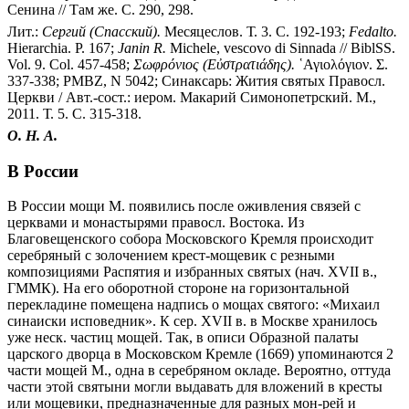
Сенина // Там же. С. 290, 298.
Лит.:
Сергий
(Спасский).
Месяцеслов. Т. 3. С. 192-193;
Fedalto.
Hierarchia. P. 167;
Janin
R.
Michele, vescovo di Sinnada // BiblSS.
Vol. 9. Col. 457-458;
Σωφρόνιος
(Εὐστρατιάδης).
῾Αγιολόγιον. Σ.
337-338; PMВZ, N 5042; Синаксарь: Жития святых Правосл.
Церкви / Авт.-сост.: иером. Макарий Симонопетрский. М.,
2011. Т. 5. С. 315-318.
О. Н. А.
В России
В России мощи М. появились после оживления связей с
церквами и монастырями правосл. Востока. Из
Благовещенского собора Московского Кремля происходит
серебряный с золочением крест-мощевик с резными
композициями Распятия и избранных святых (нач. XVII в.,
ГММК). На его оборотной стороне на горизонтальной
перекладине помещена надпись о мощах святого: «Михаил
синаиски исповедник». К сер. XVII в. в Москве хранилось
уже неск. частиц мощей. Так, в описи Образной палаты
царского дворца в Московском Кремле (1669) упоминаются 2
части мощей М., одна в серебряном окладе. Вероятно, оттуда
части этой святыни могли выдавать для вложений в кресты
или мощевики, предназначенные для разных мон-рей и