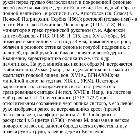
рукой перед грудью благословляет, в покровенной фелонью
левой руке на омофоре держит Евангелие. Погрудный образ с
полной надписью - в росписи ц. св. Апостолов (св. Спаса) в
Печской Патриархии, Сербия (1561); ростовой (только имя) - в
ц. свт. Николая в Пелиново, Черногория (1717-1718). На
миниатюре в греко-грузинской рукописи (т. н. Афонской
книге образцов - РНБ. O.I.58. Л. 115, кон. XV в.) образ М.
помещен в минейной части под 23 мая; прямолично, в рост,
облачен в розового оттенка фелонь и голубой подризник, с
палицей, правой рукой он благословляет, в левой держит
Евангелие, характеристика облика та же, что в др.
памятниках. На рус. минейных иконах образ М. встречается
стабильно под 23 мая (напр., на отдельной иконе на май из
комплекта годовой минеи, кон. XVI в., ВГИАХМЗ; на
минейной иконе на год нач. XIX в., УКМ). Некоторая
вариативность в изображении святого встречается в
гравированных святцах 1-й пол. XVIII в. Напр., на листе на
май гравера Г. П. Тепчегорского (1713, 1722) при
относительном сохранении черт облика святого, в его левой
руке изображен ранее не встречавшийся крест (правой
благословляет); на офорте работы И. К. Любецкого с
раскраской в 5 цветов (1730) - голова М. показана в легком
повороте влево, окладистая борода слегка сужается книзу,
правая рука у груди, в левой держит Евангелие.