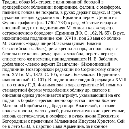
Традиц. образ М.- старец с клиновидной бородой в
архиерейском облачении: подризнике, фелони, с омофором,
палицей; голова не покрыта, в руках держит кодекс. В греч.
руководстве для художников - Ерминии иером. Дионисия
Фурноаграфиота (ок. 1730-1733) в разд. «Святые иерархи:
внешний вид их и надписания» М. описан как «старец с
остроконечною бородою» (Ерминия ДФ. С. 162, № 65). В рус.
иконописном подлиннике кон. XVI в. под 23 мая об облике
М. сказано: «Брада шире Власьевы (сщмч. Власия
Севастийского.-
Авт.
), риза кресты лазорь, исподь вохра с
белилы и се кеноваремъ; правая молебна, персты верх»; в
списке того же времени, принадлежавшем И. Е. Забелину,
добавлено: «левою держит Евангелие» (Иконописный
подлинник Новгородской редакции по Софийскому списку
кон. XVI в. М., 1873. С. 105; то же -
Большаков.
Подлинник
иконописный. С. 101). В подлиннике сводной редакции XVIII
в. по списку Г. Д. Филимонова в характеристике М. помимо
стандартной формы уподобления облику др. святого и
описания одежд упоминается атрибут, указывающий на его
подвиг в борьбе с ересью иконоборчества - икона Божией
Матери: «Подобием сед, брада шире Власиевой, на главе
волосы просты, мало с ушей, ризы святительские крестечные,
исподь светложелтая, в омофоре, в руках икона Пресвятыя
Богородицы с превечным Младенцем Иисусом Христом. Сей
бе в лето 6333, в царство Льва Арменина, за иконное