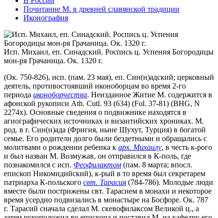
В России
Почитание М. в древней славянской традиции
Иконография
Исп. Михаил, еп. Синадский. Роспись ц. Успения Богородицы
мон-ря Грачаница. Ок. 1320 г.
(Ок. 750-826), исп. (пам. 23 мая), еп. Син(н)адский; церковный
деятель, противостоявший иконоборцам во время 2-го
периода
иконоборчества
. Неизданное Житие М. содержится в
афонской рукописи Ath. Cutl. 93 (634) (Fol. 37-81) (BHG, N
2274x). Основные сведения о подвижнике находятся в
агиографических источниках и византийских хрониках. М.
род. в г. Син(н)ада (Фригия, ныне Шухут, Турция) в богатой
семье. Его родители долго были бездетными и обращались с
молитвами о рождении ребенка к
арх. Михаилу
, в честь к-рого
и был назван М. Возмужав, он отправился в К-поль, где
познакомился с исп.
Феофилактом
(пам. 8 марта; впосл.
епископ Никомидийский), к-рый в то время был секретарем
патриарха К-польского
свт. Тарасия
(784-786). Молодые люди
вместе были пострижены свт. Тарасием в монахи и некоторое
время усердно подвизались в монастыре на Босфоре. Ок. 787
г. Тарасий сначала сделал М. скевофилаксом Великой ц., а
затем рукоположил во епископа и поставил М. на кафедру его