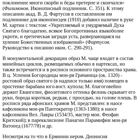
поклонение многи скорби и беды претерпе и скончался»
(
Филимонов.
Иконописный подлинник. С. 351). К этому
описанию акад. В. Д. Фартусов в составленном им
подлиннике для иконописцев (1910) добавил наличие в руке
М. хартии с текстом: «Укрепляемый и умудряемый Духа
Святаго благодатию, всякое Богопротивных языкоболие
укроти, и еретическая загради уста, разверзающаяся на
хуление Божественных изображений» (
Фартусов.
Руководство к писанию икон. С. 290-291).
В монументальной декорации образ М. чаще входит в состав
минейных циклов, размещаемых обычно в нартексах, но
также встречается и в росписи основного пространства храма.
В ц. Успения Богородицы мон-ря Грачаница (ок. 1320) -
ростовой образ святого (в надписи только имя) помещен в
простенке барабана юго-вост. купола; М. благоговейно
держит Евангелие, фиолетового оттенка фелонь скрывает его
руки, борода короткая, редкая, с проседью, на голове плешь. В
росписи ряда афонских храмов М. представлен: в наосе
кафоликона мон-ря Пантократор (1363-1380); в наосе
кафоликона Вел. Лавры (1534/35, мастер мон. Феофан
Критский); в парекклисионе Панагии Парамифии мон-ря
Ватопед (1677/78) и др.
Несмотря на то что в Ерминии иером. Дионисия