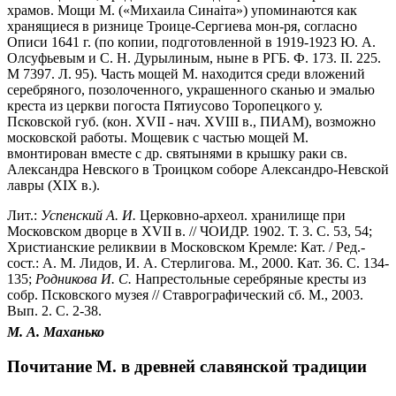
храмов. Мощи М. («Михаила Синаiта») упоминаются как
хранящиеся в ризнице Троице-Сергиева мон-ря, согласно
Описи 1641 г. (по копии, подготовленной в 1919-1923 Ю. А.
Олсуфьевым и С. Н. Дурылиным, ныне в РГБ. Ф. 173. II. 225.
М 7397. Л. 95). Часть мощей М. находится среди вложений
серебряного, позолоченного, украшенного сканью и эмалью
креста из церкви погоста Пятиусово Торопецкого у.
Псковской губ. (кон. XVII - нач. XVIII в., ПИАМ), возможно
московской работы. Мощевик с частью мощей М.
вмонтирован вместе с др. святынями в крышку раки св.
Александра Невского в Троицком соборе Александро-Невской
лавры (XIX в.).
Лит.:
Успенский
А.
И.
Церковно-археол. хранилище при
Московском дворце в XVII в. // ЧОИДР. 1902. Т. 3. С. 53, 54;
Христианские реликвии в Московском Кремле: Кат. / Ред.-
сост.: А. М. Лидов, И. А. Стерлигова. М., 2000. Кат. 36. С. 134-
135;
Родникова
И.
С.
Напрестольные серебряные кресты из
собр. Псковского музея // Ставрографический сб. М., 2003.
Вып. 2. С. 2-38.
М. А. Маханько
Почитание М. в древней славянской традиции