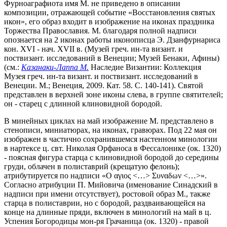
Фурноаграфиота имя М. не приведено в описании
композиции, отражающей событие «Восстановления святых
икон», его образ входит в изображение на иконах праздника
Торжества Православия. М. благодаря полной надписи
опознается на 2 иконах работы иконописца Э. Дзанфурнариса
кон. XVI - нач. XVII в. (Музей греч. ин-та визант. и
поствизант. исследований в Венеции; Музей Бенаки, Афины)
(см.:
Казанаки-Лаппа М.
Наследие Византии: Коллекция
Музея греч. ин-та визант. и поствизант. исследований в
Венеции. М.; Венеция, 2009. Кат. 58. С. 140-141). Святой
представлен в верхней зоне иконы слева, в группе святителей;
он - старец с длинной клиновидной бородой.
В минейных циклах на май изображение М. представлено в
стенописи, миниатюрах, на иконах, гравюрах. Под 22 мая он
изображен в частично сохранившемся настенном минологии
в нартексе ц. свт. Николая Орфаноса в Фессалонике (ок. 1320)
- поясная фигура старца с клиновидной бородой до середины
груди, облачен в полиставрий (крещатую фелонь);
атрибутируется по надписи «O αγιος <…> Συναδων <…>».
Согласно атрибуции П. Мийовича (именование Синадский в
надписи при имени отсутствует), ростовой образ М., также
старца в полиставрии, но с бородой, раздваивающейся на
конце на длинные пряди, включен в минологий на май в ц.
Успения Богородицы мон-ря Грачаница (ок. 1320) - правой