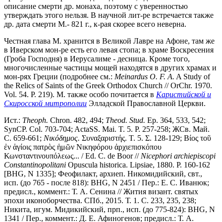
описание смерти др. монаха, поэтому с уверенностью
утверждать этого нельзя. В научной лит-ре встречается также
др. дата смерти М.- 821 г., к-рая скорее всего неверна.
Честная глава М. хранится в Великой Лавре на Афоне, там же
в Иверском мон-ре есть его левая стопа; в храме Воскресения
(Гроба Господня) в Иерусалиме - десница. Кроме того,
многочисленные частицы мощей находятся в других храмах и
мон-рях Греции (подробнее см.:
Meinardus O. F. A.
A Study of
the Relics of Saints of the Greek Orthodox Church // OrChr. 1970.
Vol. 54. P. 219). М. также особо почитается в
Каристийской и
Скиросской митрополии
Элладской Православной Церкви.
Ист.:
Theoph.
Chron. 482, 494;
Theod.
Stud.
Ep. 364, 533, 542;
SynCP. Col. 703-704; ActaSS. Mai. T. 5. P. 257-258; ЖСв. Май.
С. 659-661;
Νικόδημος.
Συναξαριστής. Τ. 5. Σ. 128-129; Βίος τοῦ
ἐν ἁγίοις πατρὸς ἡμῶν Νικηφόρου ἀρχιεπισκόπου
Κωνσταντινουπόλεως... / Ed. C. de Boor //
Nicephori archiepiscopi
Constantinopolitani
Оpuscula historica. Lipsiae, 1880. P. 160-162
[BHG, N 1335]; Феофилакт, архиеп. Никомидийский, свт.,
исп. (до 765 - после 818): BHG, N 2451 / Пер.: Е. С. Иванюк;
предисл., коммент.: Т. А. Сенина // Жития визант. святых
эпохи иконоборчества. СПб., 2015. Т. 1. С. 233, 235, 238;
Никита, игум. Мидикийский, прп., исп. (до 775-824): BHG, N
1341 / Пер., коммент.: Д. Е. Афиногенов; предисл.: Т. А.