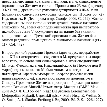
представлено лишь краткими памятями, в т. ч. синаксарным
(проложным) Житием в составе Пролога под 23 мая (перевод
XI-XII вв.), древнейшие рукописи датируются XIII-XIV вв.
(издание по одному из южнослав. списков см.: Пролог бр. 72 /
Изд. подгот.: В. Десподова и др. Скопjе, 2006. С. 272). Житие
содержит немного исторических деталей: только название
епископии М., время его подвижничества при императоре-
иконоборце Льве V, осуждение на изгнание без указания
конкретного места. Греческий оригинал слав. Жития был
близок редакции, помещенной в Минологии Василия II (PG.
117. Сol. 472).
В пространной редакции Пролога (древнерус. переработке
кон. XII в.) исторические сведения о М. представлены шире,
вероятно, на основании синаксарного Жития сподвижника
М.- исп. Феофилакта, еп. Никомидийского (в Прологе под 8
марта), где сказано, что М. был монахом в созданном
патриархом Тарасием мон-ре на Босфоре (по-славянски
называвшемся Суд), а затем поставлен митрополитом в
Синаде. Проложное Житие из пространной редакции вошло в
состав Великих Миней-Четьих митр. Макария (ВМЧ. Май.
Дни 9-23. Л. 613 об.-614; изд.: Die grossen Lesemenäen des
Metropoliten Makarij. Uspenskij spisok. Mai / Hrsg. E. Weiher, S.
O. Šmidt, A. I. Škurko. Freiburg i. Br., 2009. Bd. 2. S. 1226-1227).