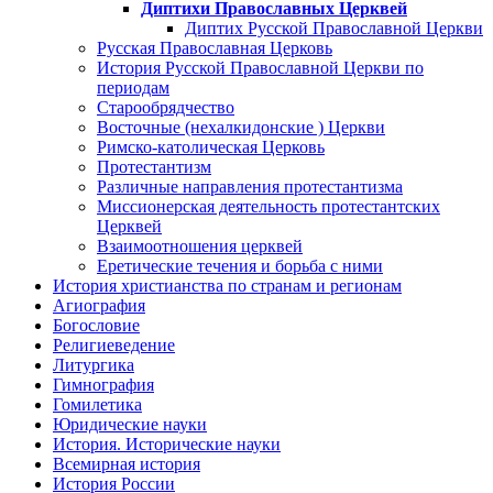
Диптихи Православных Церквей
Диптих Русской Православной Церкви
Русская Православная Церковь
История Русской Православной Церкви по
периодам
Старообрядчество
Восточные (нехалкидонские ) Церкви
Римско-католическая Церковь
Протестантизм
Различные направления протестантизма
Миссионерская деятельность протестантских
Церквей
Взаимоотношения церквей
Еретические течения и борьба с ними
История христианства по странам и регионам
Агиография
Богословие
Религиеведение
Литургика
Гимнография
Гомилетика
Юридические науки
История. Исторические науки
Всемирная история
История России