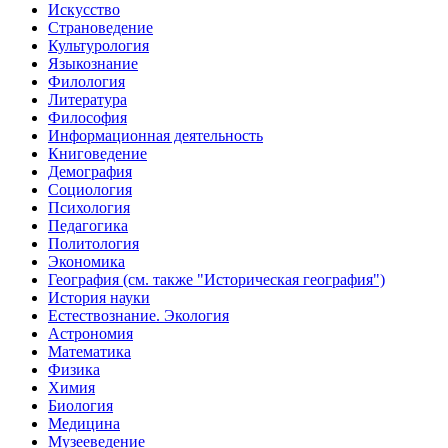
Искусство
Страноведение
Культурология
Языкознание
Филология
Литература
Философия
Информационная деятельность
Книговедение
Демография
Социология
Психология
Педагогика
Политология
Экономика
География (см. также "Историческая география")
История науки
Естествознание. Экология
Астрономия
Математика
Физика
Химия
Биология
Медицина
Музееведение