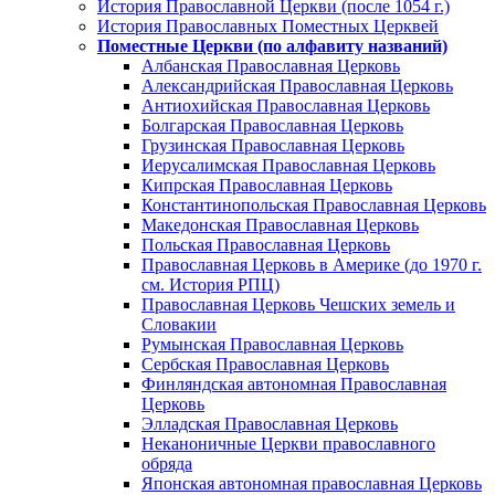
История Православной Церкви (после 1054 г.)
История Православных Поместных Церквей
Поместные Церкви (по алфавиту названий)
Албанская Православная Церковь
Александрийская Православная Церковь
Антиохийская Православная Церковь
Болгарская Православная Церковь
Грузинская Православная Церковь
Иерусалимская Православная Церковь
Кипрская Православная Церковь
Константинопольская Православная Церковь
Македонская Православная Церковь
Польская Православная Церковь
Православная Церковь в Америке (до 1970 г.
см. История РПЦ)
Православная Церковь Чешских земель и
Словакии
Румынская Православная Церковь
Сербская Православная Церковь
Финляндская автономная Православная
Церковь
Элладская Православная Церковь
Неканоничные Церкви православного
обряда
Японская автономная православная Церковь