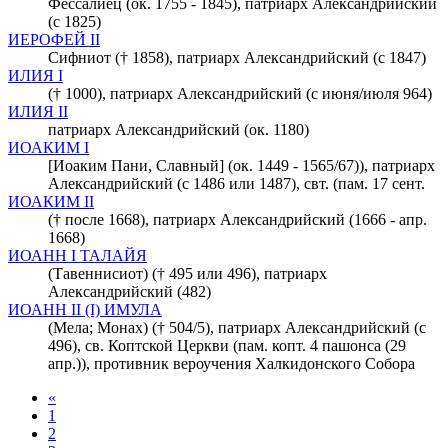
Фессалиец (ок. 1755 - 1845), патриарх Александрийский
(с 1825)
ИЕРОФЕЙ II
Сифниот († 1858), патриарх Александрийский (с 1847)
ИЛИЯ I
(† 1000), патриарх Александрийский (с июня/июля 964)
ИЛИЯ II
патриарх Александрийский (ок. 1180)
ИОАКИМ I
[Иоаким Пани, Славный] (ок. 1449 - 1565/67)), патриарх
Александрийский (с 1486 или 1487), свт. (пам. 17 сент.
ИОАКИМ II
(† после 1668), патриарх Александрийский (1666 - апр.
1668)
ИОАНН I ТАЛАЙЯ
(Тавеннисиот) († 495 или 496), патриарх
Александрийский (482)
ИОАНН II (I) ИМУЛА
(Мела; Монах) († 504/5), патриарх Александрийский (с
496), св. Коптской Церкви (пам. копт. 4 пашонса (29
апр.)), противник вероучения Халкидонского Собора
«
1
2