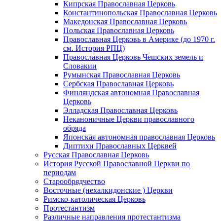
Кипрская Православная Церковь
Константинопольская Православная Церковь
Македонская Православная Церковь
Польская Православная Церковь
Православная Церковь в Америке (до 1970 г.
см. История РПЦ)
Православная Церковь Чешских земель и
Словакии
Румынская Православная Церковь
Сербская Православная Церковь
Финляндская автономная Православная
Церковь
Элладская Православная Церковь
Неканоничные Церкви православного
обряда
Японская автономная православная Церковь
Диптихи Православных Церквей
Русская Православная Церковь
История Русской Православной Церкви по
периодам
Старообрядчество
Восточные (нехалкидонские ) Церкви
Римско-католическая Церковь
Протестантизм
Различные направления протестантизма