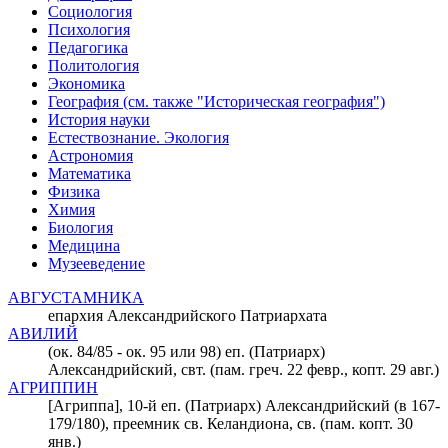
Социология
Психология
Педагогика
Политология
Экономика
География (см. также "Историческая география")
История науки
Естествознание. Экология
Астрономия
Математика
Физика
Химия
Биология
Медицина
Музееведение
АВГУСТАМНИКА
епархия Александрийского Патриархата
АВИЛИЙ
(ок. 84/85 - ок. 95 или 98) еп. (Патриарх)
Александрийский, свт. (пам. греч. 22 февр., копт. 29 авг.)
АГРИППИН
[Агриппа], 10-й еп. (Патриарх) Александрийский (в 167-
179/180), преемник св. Келандиона, св. (пам. копт. 30
янв.)