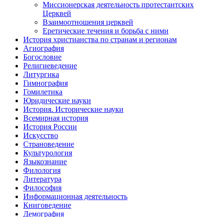
Миссионерская деятельность протестантских
Церквей
Взаимоотношения церквей
Еретические течения и борьба с ними
История христианства по странам и регионам
Агиография
Богословие
Религиеведение
Литургика
Гимнография
Гомилетика
Юридические науки
История. Исторические науки
Всемирная история
История России
Искусство
Страноведение
Культурология
Языкознание
Филология
Литература
Философия
Информационная деятельность
Книговедение
Демография