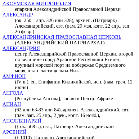
АКСУМСКАЯ МИТРОПОЛИЯ
епархия Александрийской Православной Церкви
АЛЕКСАНДР
(ок. 250 – апр. 326 или 328), архиеп. (Патриарх)
Александрийский, свт. (пам. 29 мая, копт. 22 апр., зап.
26 февр.)
АЛЕКСАНДРИЙСКАЯ ПРАВОСЛАВНАЯ ЦЕРКОВЬ
(АЛЕКСАНДРИЙСКИЙ ПАТРИАРХАТ)
АЛЕКСАНДРИЯ
центр Александрийской Православной Церкви, второй
по величине город Арабской Республики Египет,
крупный морской порт на побережье Средиземного
моря, в зап. части дельты Нила
АМФИОН
(IV в.), еп. Епифании Киликийской, исп. (пам. греч. 12
июня)
АНГОЛА
[Республика Ангола], гос-во в Центр. Африке
АНИАН
(62 или 63-83 или 84), архиеп. Александрийский, свт.
(пам. зап. 25 апр., 2 дек., копт. 16 нояб.),
АПОЛЛИНАРИЙ
(† ок. 568 г.), свт., Патриарх Александрийский
АРСЕНИЙ
(† 1010), Патриарх Александрийский