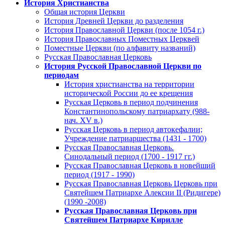
История Христианства
Общая история Церкви
История Древней Церкви до разделения
История Православной Церкви (после 1054 г.)
История Православных Поместных Церквей
Поместные Церкви (по алфавиту названий)
Русская Православная Церковь
История Русской Православной Церкви по
периодам
История христианства на территории
исторической России до ее крещения
Русская Церковь в период подчинения
Константинопольскому патриархату (988-
нач. XV в.)
Русская Церковь в период автокефалии;
Учреждение патриаршества (1431 - 1700)
Русская Православная Церковь.
Синодальный период (1700 - 1917 гг.)
Русская Православная Церковь в новейший
период (1917 - 1990)
Русская Православная Церковь Церковь при
Святейшем Патриархе Алексии II (Ридигере)
(1990 -2008)
Русская Православная Церковь при
Святейшем Патриархе Кирилле