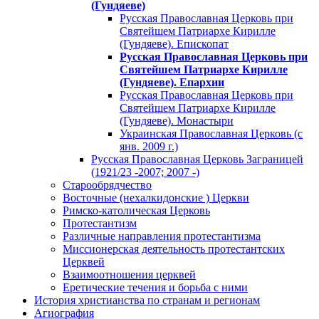
(Гундяеве)
Русская Православная Церковь при
Святейшем Патриархе Кирилле
(Гундяеве). Епископат
Русская Православная Церковь при
Святейшем Патриархе Кирилле
(Гундяеве). Епархии
Русская Православная Церковь при
Святейшем Патриархе Кирилле
(Гундяеве). Монастыри
Украинская Православная Церковь (с
янв. 2009 г.)
Русская Православная Церковь Заграницей
(1921/23 -2007; 2007 -)
Старообрядчество
Восточные (нехалкидонские ) Церкви
Римско-католическая Церковь
Протестантизм
Различные направления протестантизма
Миссионерская деятельность протестантских
Церквей
Взаимоотношения церквей
Еретические течения и борьба с ними
История христианства по странам и регионам
Агиография