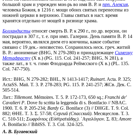
большой храм и учрежден мон-рь во имя В. Р. и
прп. Алексия
,
человека Божия, в 1216 г. мощи обоих святых перенесены из
нижней церкви в верхнюю. Главы святых в наст. время
хранятся отдельно от мощей в ризнице храма.
Болландисты
относят смерть В. Р. к 290 г., по др. версии, он
пострадал в 307 г., т. е. при имп. Галерии. День памяти В. Р. 14
мая, вероятно, являлся днем его кончины, какое событие
связано с 19 дек.- неизвестно. Сохранилось неск. греч. житий
В. Р.: анонимные (BHG, N 279-280) и принадлежащее
Симеону
Метафрасту
(X в.) (PG. 115. Col. 241-257; BHG, N 281), а
также лат., в т. ч. гимн Флодоарда Реймсского (Х в.) (PL. 135.
Col. 747-750).
Ист.: BHG, N 279-282; BHL, N 1413-1417;
Ruinart
. Acta. P. 325;
ActaSS. Maii. T. 3. P. 278-283; PG. 115. P. 241-257; ЖСв. Дек. С.
505-514.
Лит.:
Tillemont
. Mémoires. T. 5. P. 172-173, 650 sq.;
Franchi
de'
Cavalieri
P
. Dove fu scritta la leggenda di s. Bonifacio // NBAC.
1900. T. 6. P. 205-234;
Bardy
G
. Boniface (3) // DHGE. T. 9. Col.
882; ΘΗΕ. Τ. 3. Σ. 57-58;
Сергий
(Спасский)
. Месяцеслов. Т. 3.
С. 510-511;
Σωφρόνιος
(Εὐστρατιάδης)
. ῾Αγιολόγιον. Σ. 83;
Amore
A
. Bonifacio // BiblSS. T. 3. Col. 324-325.
А.
В.
Бугаевский