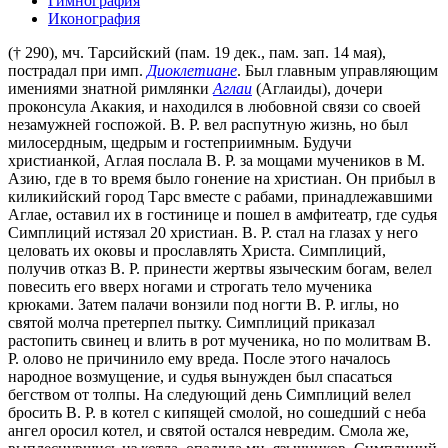
Гимнография
Иконография
(† 290), мч. Тарсийский (пам. 19 дек., пам. зап. 14 мая),
пострадал при имп.
Диоклетиане
. Был главным управляющим
имениями знатной римлянки
Аглаи
(Аглаиды), дочери
проконсула Акакия, и находился в любовной связи со своей
незамужней госпожой. В. Р. вел распутную жизнь, но был
милосердным, щедрым и гостеприимным. Будучи
христианкой, Аглая послала В. Р. за мощами мучеников в М.
Азию, где в то время было гонение на христиан. Он прибыл в
киликийский город Тарс вместе с рабами, принадлежавшими
Аглае, оставил их в гостинице и пошел в амфитеатр, где судья
Симплиций истязал 20 христиан. В. Р. стал на глазах у него
целовать их оковы и прославлять Христа. Симплиций,
получив отказ В. Р. принести жертвы языческим богам, велел
повесить его вверх ногами и строгать тело мученика
крюками. Затем палачи вонзили под ногти В. Р. иглы, но
святой молча претерпел пытку. Симплиций приказал
растопить свинец и влить в рот мученика, но по молитвам В.
Р. олово не причинило ему вреда. После этого началось
народное возмущение, и судья вынужден был спасаться
бегством от толпы. На следующий день Симплиций велел
бросить В. Р. в котел с кипящей смолой, но сошедший с неба
ангел оросил котел, и святой остался невредим. Смола же,