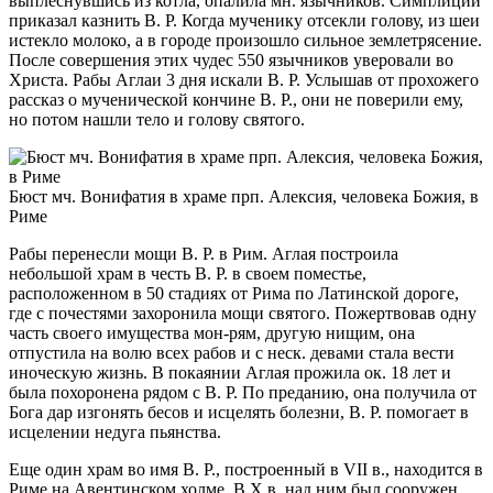
выплеснувшись из котла, опалила мн. язычников. Симплиций
приказал казнить В. Р. Когда мученику отсекли голову, из шеи
истекло молоко, а в городе произошло сильное землетрясение.
После совершения этих чудес 550 язычников уверовали во
Христа. Рабы Аглаи 3 дня искали В. Р. Услышав от прохожего
рассказ о мученической кончине В. Р., они не поверили ему,
но потом нашли тело и голову святого.
Бюст мч. Вонифатия в храме прп. Алексия, человека Божия, в
Риме
Рабы перенесли мощи В. Р. в Рим. Аглая построила
небольшой храм в честь В. Р. в своем поместье,
расположенном в 50 стадиях от Рима по Латинской дороге,
где с почестями захоронила мощи святого. Пожертвовав одну
часть своего имущества мон-рям, другую нищим, она
отпустила на волю всех рабов и с неск. девами стала вести
иноческую жизнь. В покаянии Аглая прожила ок. 18 лет и
была похоронена рядом с В. Р. По преданию, она получила от
Бога дар изгонять бесов и исцелять болезни, В. Р. помогает в
исцелении недуга пьянства.
Еще один храм во имя В. Р., построенный в VII в., находится в
Риме на Авентинском холме. В Х в. над ним был сооружен