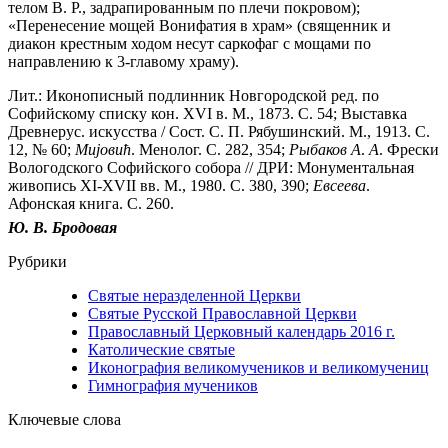
телом В. Р., задрапированным по плечи покровом);
«Перенесение мощей Вонифатия в храм» (священник и
диакон крестным ходом несут саркофаг с мощами по
направлению к 3-главому храму).
Лит.: Иконописный подлинник Новгородской ред. по
Софийскому списку кон. XVI в. М., 1873. С. 54; Выставка
Древнерус. искусства / Сост. С. П. Рябушинский. М., 1913. С.
12, № 60;
Миjовић
. Менолог. С. 282, 354;
Рыбаков
А
.
А
. Фрески
Вологодского Софийского собора // ДРИ: Монументальная
живопись XI-XVII вв. М., 1980. С. 380, 390;
Евсеева
.
Афонская книга. С. 260.
Ю.
В.
Бродовая
Рубрики
Святые неразделенной Церкви
Святые Русской Православной Церкви
Православный Церковный календарь 2016 г.
Католические святые
Иконография великомучеников и великомучениц
Гимнография мучеников
Ключевые слова