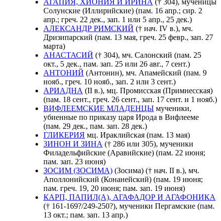
АГАПИЯ, ХИОНИЯ И ИРИНА
(† 304), мученицы
Солунские (Иллирийские) (пам. 16 апр.; сир. 2
апр.; греч. 22 дек., зап. 1 или 5 апр., 25 дек.)
АЛЕКСАНДР РИМСКИЙ
(† нач. IV в.), мч.
Дризипарский (пам. 13 мая, греч. 25 февр., зап. 27
марта)
АНАСТАСИЙ
(† 304), мч. Салонский (пам. 25
окт., 5 дек., пам. зап. 25 или 26 авг., 7 сент.)
АНТОНИЙ
(Антонин), мч. Апамейский (пам. 9
нояб., греч. 10 нояб., зап. 2 или 3 сент.)
АРИАДНА
(II в.), мц. Промисская (Примнесская)
(пам. 18 сент., греч. 26 сент., зап. 17 сент. и 1 нояб.)
ВИФЛЕЕМСКИЕ МЛАДЕНЦЫ
мученики,
убиенные по приказу царя Ирода в Вифлееме
(пам. 29 дек., пам. зап. 28 дек.)
ГЛИКЕРИЯ
мц. Ираклийская (пам. 13 мая)
ЗИНОН И ЗИНА
(† 286 или 305), мученики
Филадельфийские (Аравийские) (пам. 22 июня;
пам. зап. 23 июня)
ЗОСИМ (ЗОСИМА)
(Зосима) († нач. II в.), мч.
Аполлонийский (Конанейский) (пам. 19 июня;
пам. греч. 19, 20 июня; пам. зап. 19 июня)
КАРП, ПАПИЛ(А), АГАФАДОР И АГАФОНИКА
(† 161-169?/249-250?), мученики Пергамские (пам.
13 окт.; пам. зап. 13 апр.)