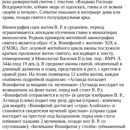
руке развернутый свиток с текстом: «Владыко Господи
Вседержителю, избави люди от идолских, гнева и от всякия
скорби и печали». Событие показано в интерьере дома или
храма, позади святого полуциркульная арка.
Иконография сцен жития В. Р. в средневек. период
ограничивается эпизодом отсечения главы в миниатюрах
минологиев. Редким примером житийной иконографии
святого является образ «Св. Вонифатий с житием» XIX в.
(ГМЗК). Лит. основой житийного цикла иконы послужило
краткое проложное житие святого, восходящее к тексту,
помещенному в Минологии Василия II (слав. пер.: ВМЧ. Л.
344а (под 19 дек.)). В среднике иконы святой, облаченный в
длинный далматик и плащ, представлен в рост, с крестом в
правой руке. На полях помещены 12 клейм жития, каждое
снабжено подробной надписью: «Аглаида посылает
Вонифатия за мощами св. мучеников» (Аглаида восседает на
возвышении на фоне палат, перед ней стоит В. Р.);
«Вонифатий отправляется в путь» (в центре изображен В. Р.,
Аглаида (слева) подает ему ризу, друзья (справа) - ковчежец
для мощей); «Вонифатий достигает «стран Асийских» и
становится свидетелем мучений христиан» (справа судья
восседает на престоле под балдахином, перед ним слуги
избивают палками 2 мучеников, позади них В. Р. со
спутниками); «Бичевание Вонифатия у столба» (обнаженный