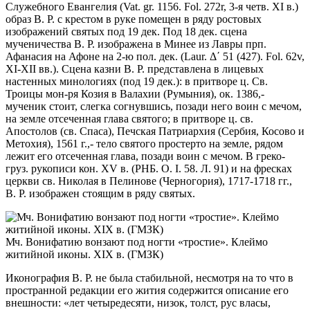
Служебного Евангелия (Vat. gr. 1156. Fol. 272r, 3-я четв. XI в.)
образ В. Р. с крестом в руке помещен в ряду ростовых
изображений святых под 19 дек. Под 18 дек. сцена
мученичества В. Р. изображена в Минее из Лавры прп.
Афанасия на Афоне на 2-ю пол. дек. (Laur. Δ´ 51 (427). Fol. 62v,
XI-XII вв.). Сцена казни В. Р. представлена в лицевых
настенных минологиях (под 19 дек.): в притворе ц. Св.
Троицы мон-ря Козия в Валахии (Румыния), ок. 1386,-
мученик стоит, слегка согнувшись, позади него воин с мечом,
на земле отсеченная глава святого; в притворе ц. св.
Апостолов (св. Спаса), Печская Патриархия (Сербия, Косово и
Метохия), 1561 г.,- тело святого простерто на земле, рядом
лежит его отсеченная глава, позади воин с мечом. В греко-
груз. рукописи кон. XV в. (РНБ. O. I. 58. Л. 91) и на фресках
церкви св. Николая в Пелинове (Черногория), 1717-1718 гг.,
В. Р. изображен стоящим в ряду святых.
Мч. Вонифатию вонзают под ногти «тростие». Клеймо
житийной иконы. XIX в. (ГМЗК)
Иконография В. Р. не была стабильной, несмотря на то что в
пространной редакции его жития содержится описание его
внешности: «лет четыредесяти, низок, толст, рус власы,