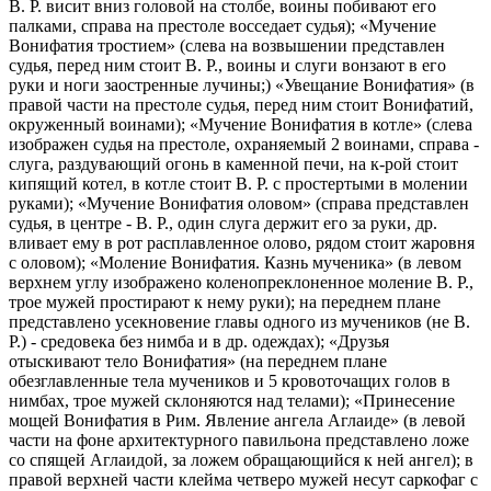
В. Р. висит вниз головой на столбе, воины побивают его
палками, справа на престоле восседает судья); «Мучение
Вонифатия тростием» (слева на возвышении представлен
судья, перед ним стоит В. Р., воины и слуги вонзают в его
руки и ноги заостренные лучины;) «Увещание Вонифатия» (в
правой части на престоле судья, перед ним стоит Вонифатий,
окруженный воинами); «Мучение Вонифатия в котле» (слева
изображен судья на престоле, охраняемый 2 воинами, справа -
слуга, раздувающий огонь в каменной печи, на к-рой стоит
кипящий котел, в котле стоит В. Р. с простертыми в молении
руками); «Мучение Вонифатия оловом» (справа представлен
судья, в центре - В. Р., один слуга держит его за руки, др.
вливает ему в рот расплавленное олово, рядом стоит жаровня
с оловом); «Моление Вонифатия. Казнь мученика» (в левом
верхнем углу изображено коленопреклоненное моление В. Р.,
трое мужей простирают к нему руки); на переднем плане
представлено усекновение главы одного из мучеников (не В.
Р.) - средовека без нимба и в др. одеждах); «Друзья
отыскивают тело Вонифатия» (на переднем плане
обезглавленные тела мучеников и 5 кровоточащих голов в
нимбах, трое мужей склоняются над телами); «Принесение
мощей Вонифатия в Рим. Явление ангела Аглаиде» (в левой
части на фоне архитектурного павильона представлено ложе
со спящей Аглаидой, за ложем обращающийся к ней ангел); в
правой верхней части клейма четверо мужей несут саркофаг с