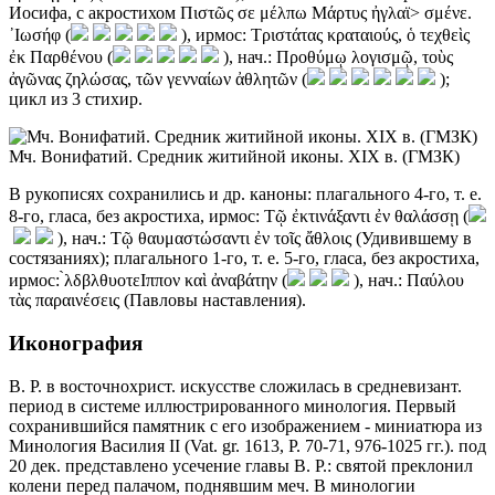
Иосифа, с акростихом Πιστῶς σε μέλπω Μάρτυς ἠγλαϊ
>
σμένε.
᾿Ιωσήφ (
), ирмос: Τριστάτας κραταιούς, ὁ τεχθεὶς
ἐκ Παρθένου (
), нач.: Προθύμῳ λογισμῷ, τοὺς
ἀγῶνας ζηλώσας, τῶν γενναίων ἀθλητῶν (
);
цикл из 3 стихир.
Мч. Вонифатий. Средник житийной иконы. XIX в. (ГМЗК)
В рукописях сохранились и др. каноны: плагального 4-го, т. е.
8-го, гласа, без акростиха, ирмос: Τῷ ἐκτινάξαντι ἐν θαλάσσῃ (
), нач.: Τῷ θαυμαστώσαντι ἐν τοῖς ἄθλοις (Удивившему в
состязаниях); плагального 1-го, т. е. 5-го, гласа, без акростиха,
ирмос: ̀λδβλθυοτεΙππον καὶ ἀναβάτην (
), нач.: Παύλου
τὰς παραινέσεις (Павловы наставления).
Иконография
В. Р. в восточнохрист. искусстве сложилась в средневизант.
период в системе иллюстрированного минология. Первый
сохранившийся памятник с его изображением - миниатюра из
Минология Василия II (Vat. gr. 1613, Р. 70-71, 976-1025 гг.). под
20 дек. представлено усечение главы В. Р.: святой преклонил
колени перед палачом, поднявшим меч. В минологии