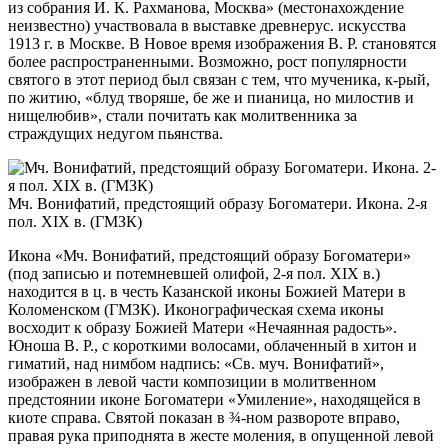
из собрания И. К. Рахманова, Москва» (местонахождение
неизвестно) участвовала в выставке древнерус. искусства
1913 г. в Москве. В Новое время изображения В. Р. становятся
более распространенными. Возможно, рост популярности
святого в этот период был связан с тем, что мученика, к-рый,
по житию, «блуд творяше, бе же и пианица, но милостив и
нищелюбив», стали почитать как молитвенника за
страждущих недугом пьянства.
Мч. Вонифатий, предстоящий образу Богоматери. Икона. 2-я
пол. XIX в. (ГМЗК)
Икона «Мч. Вонифатий, предстоящий образу Богоматери»
(под записью и потемневшей олифой, 2-я пол. XIX в.)
находится в ц. в честь Казанской иконы Божией Матери в
Коломенском (ГМЗК). Иконографическая схема иконы
восходит к образу Божией Матери «Нечаянная радость».
Юноша В. Р., с короткими волосами, облаченный в хитон и
гиматий, над нимбом надпись: «Св. муч. Вонифатий»,
изображен в левой части композиции в молитвенном
предстоянии иконе Богоматери «Умиление», находящейся в
киоте справа. Святой показан в ¾-ном развороте вправо,
правая рука приподнята в жесте моления, в опущенной левой