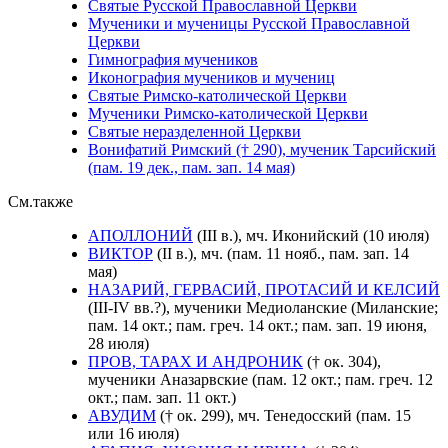
Святые Русской Православной Церкви
Мученики и мученицы Русской Православной
Церкви
Гимнография мучеников
Иконография мучеников и мучениц
Святые Римско-католической Церкви
Мученики Римско-католической Церкви
Святые неразделенной Церкви
Вонифатий Римский († 290), мученик Тарсийский
(пам. 19 дек., пам. зап. 14 мая)
См.также
АПОЛЛОНИЙ
(III в.), мч. Иконийский (10 июля)
ВИКТОР
(II в.), мч. (пам. 11 нояб., пам. зап. 14
мая)
НАЗАРИЙ, ГЕРВАСИЙ, ПРОТАСИЙ И КЕЛСИЙ
(III-IV вв.?), мученики Медиоланские (Миланские;
пам. 14 окт.; пам. греч. 14 окт.; пам. зап. 19 июня,
28 июля)
ПРОВ, ТАРАХ И АНДРОНИК
(† ок. 304),
мученики Аназарвские (пам. 12 окт.; пам. греч. 12
окт.; пам. зап. 11 окт.)
АВУДИМ
(† ок. 299), мч. Тенедосский (пам. 15
или 16 июля)