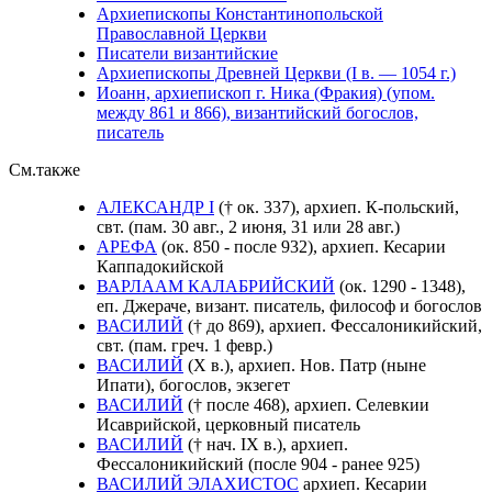
Архиепископы Константинопольской
Православной Церкви
Писатели византийские
Архиепископы Древней Церкви (I в. — 1054 г.)
Иоанн, архиепископ г. Ника (Фракия) (упом.
между 861 и 866), византийский богослов,
писатель
См.также
АЛЕКСАНДР I
(† ок. 337), архиеп. К-польский,
свт. (пам. 30 авг., 2 июня, 31 или 28 авг.)
АРЕФА
(ок. 850 - после 932), архиеп. Кесарии
Каппадокийской
ВАРЛААМ КАЛАБРИЙСКИЙ
(ок. 1290 - 1348),
еп. Джераче, визант. писатель, философ и богослов
ВАСИЛИЙ
(† до 869), архиеп. Фессалоникийский,
свт. (пам. греч. 1 февр.)
ВАСИЛИЙ
(X в.), архиеп. Нов. Патр (ныне
Ипати), богослов, экзегет
ВАСИЛИЙ
(† после 468), архиеп. Селевкии
Исаврийской, церковный писатель
ВАСИЛИЙ
(† нач. IX в.), архиеп.
Фессалоникийский (после 904 - ранее 925)
ВАСИЛИЙ ЭЛАХИСТОС
архиеп. Кесарии