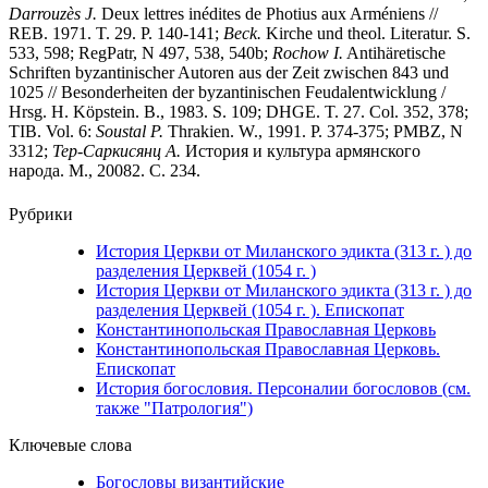
Darrouz
è
s J.
Deux lettres inédites de Photius aux Arméniens //
REB. 1971. T. 29. P. 140-141;
Beck.
Kirche und theol. Literatur. S.
533, 598; RegPatr, N 497, 538, 540b;
Rochow I.
Antihäretische
Schriften byzantinischer Autoren aus der Zeit zwischen 843 und
1025 // Besonderheiten der byzantinischen Feudalentwicklung /
Hrsg. H. Köpstein. B., 1983. S. 109; DHGE. T. 27. Col. 352, 378;
TIB. Vol. 6:
Soustal P.
Thrakien. W., 1991. P. 374-375; PMBZ, N
3312;
Тер-Саркисянц А.
История и культура армянского
народа. М., 20082. С. 234.
Рубрики
История Церкви от Миланского эдикта (313 г. ) до
разделения Церквей (1054 г. )
История Церкви от Миланского эдикта (313 г. ) до
разделения Церквей (1054 г. ). Епископат
Константинопольская Православная Церковь
Константинопольская Православная Церковь.
Епископат
История богословия. Персоналии богословов (см.
также "Патрология")
Ключевые слова
Богословы византийские