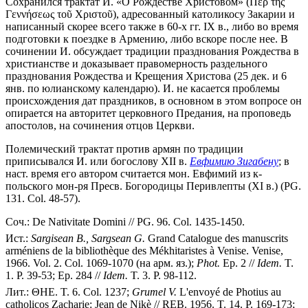
Сохранился трактат И. «О Рождестве Христовом» (Περ τῆς
Γεννήσεως τοῦ Χριστοῦ), адресованный католикосу Закарии и
написанный скорее всего также в 60-х гг. IX в., либо во время
подготовки к поездке в Армению, либо вскоре после нее. В
сочинении И. обсуждает традиции празднования Рождества в
христианстве и доказывает правомерность раздельного
празднования Рождества и Крещения Христова (25 дек. и 6
янв. по юлианскому календарю). И. не касается проблемы
происхождения дат праздников, в основном в этом вопросе он
опирается на авторитет церковного Предания, на проповедь
апостолов, на сочинения отцов Церкви.
Полемический трактат против армян по традиции
приписывался И. или богослову XII в.
Евфимию Зигабену
; в
наст. время его автором считается мон. Евфимий из к-
польского мон-ря Пресв. Богородицы Перивлепты (XI в.) (PG.
131. Col. 48-57).
Соч.: De Nativitate Domini // PG. 96. Col. 1435-1450.
Ист.:
Sargisean B., Sargsean G.
Grand Catalogue des manuscrits
arméniens de la bibliothèque des Mékhitaristes à Venise. Venise,
1966. Vol. 2. Col. 1069-1070 (на арм. яз.);
Phot.
Ep. 2 //
Idem.
T.
1. P. 39-53; Ep. 284 //
Idem.
T. 3. P. 98-112.
Лит.: ΘΗΕ. Τ. 6. Col. 1237;
Grumel V.
L'envoyé de Photius au
catholicos Zacharie: Jean de Nikè // REB. 1956. T. 14. P. 169-173;