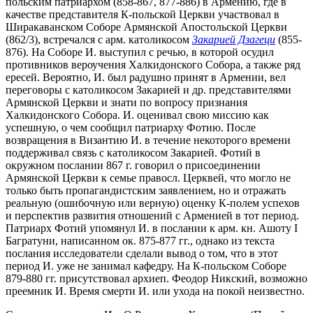
польским патриархом (858-867, 877-886) в Армению, где в
качестве представителя К-польской Церкви участвовал в
Ширакаванском Соборе Армянской Апостольской Церкви
(862/3), встречался с арм. католикосом
Закарией Дзагеци
(855-
876). На Соборе И. выступил с речью, в которой осудил
противников вероучения Халкидонского Собора, а также ряд
ересей. Вероятно, И. был радушно принят в Армении, вел
переговоры с католикосом Закарией и др. представителями
Армянской Церкви и знати по вопросу признания
Халкидонского Собора. И. оценивал свою миссию как
успешную, о чем сообщил патриарху Фотию. После
возвращения в Византию И. в течение некоторого времени
поддерживал связь с католикосом Закарией. Фотий в
окружном послании 867 г. говорил о присоединении
Армянской Церкви к семье правосл. Церквей, что могло не
только быть пропагандистским заявлением, но и отражать
реальную (ошибочную или верную) оценку К-полем успехов
и перспектив развития отношений с Арменией в тот период.
Патриарх Фотий упомянул И. в послании к арм. кн. Ашоту I
Багратуни, написанном ок. 875-877 гг., однако из текста
послания исследователи сделали вывод о том, что в этот
период И. уже не занимал кафедру. На К-польском Соборе
879-880 гг. присутствовал архиеп. Феодор Никский, возможно
преемник И. Время смерти И. или ухода на покой неизвестно.