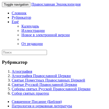
Православная Энциклопедия
Toggle navigation
Словник
Рубрикатор
Ещё
Календарь
Иллюстрации
Новое в электронной версии
От редакции
Рубрикатор
Агиография
Агиография Православной Церкви
Святые Поместных Православных Церквей
Святые Русской Православной Церкви
Соборы святых Русской Православной Церкви
Собор святых праотец
Священное Писание (Библия)
Патрология и церковная литература