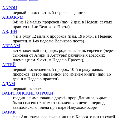
ААРОН
первый ветхозаветный первосвященник
АВВАКУМ
8-й из 12 малых пророков (пам. 2 дек. в Недели святых
праотец и 1-ю Великого Поста)
АВДИЙ
4-й в ряду 12 малых пророков (пам. 19 нояб., в Неделю
праотец, в 1-ю неделю Великого поста)
АВРААМ
ветхозаветный патриарх, родоначальник евреев и (через
сыновей от Агари и Хеттуры) различных арабских
племен (пам. 9 окт., в Неделю Праотец)
АГГЕЙ
первый послепленный пророк, 10-й в ряду малых
пророков, автор названной его именем книги (пам. 16
дек. и в Неделю праотец)
АДАМ
первый человек
ВАВИЛОНСКИЕ ОТРОКИ
традиц. наименование друзей прор. Даниила, к-рые
были спасены Богом от cожжения в печи в период
вавилонского плена при царе Навуходоносоре
ВАРАК
сын Авиноама, военачальник из г. Кадеса, один из судей