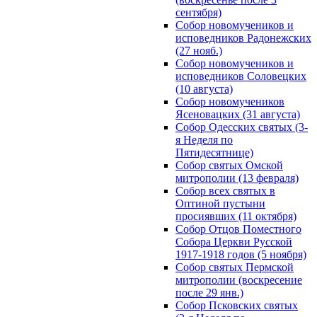
сентября)
Собор новомучеников и
исповедников Радонежских
(27 нояб.)
Собор новомучеников и
исповедников Соловецких
(10 августа)
Собор новомучеников
Ясеновацких (31 августа)
Собор Одесских святых (3-
я Неделя по
Пятидесятнице)
Собор святых Омской
митрополии (13 февраля)
Собор всех святых в
Оптиной пустыни
просиявших (11 октября)
Собор Отцов Поместного
Собора Церкви Русской
1917-1918 годов (5 ноября)
Собор святых Пермской
митрополии (воскресение
после 29 янв.)
Собор Псковских святых