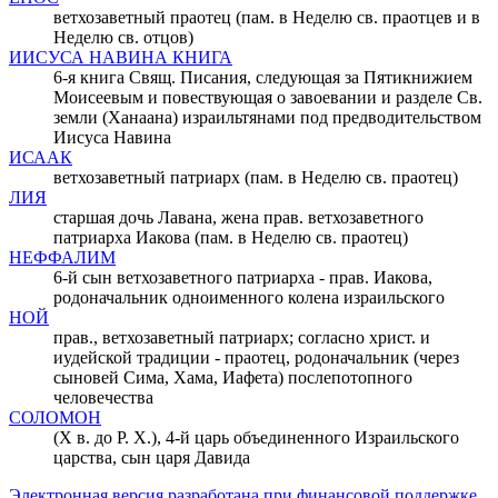
ветхозаветный праотец (пам. в Неделю св. праотцев и в
Неделю св. отцов)
ИИСУСА НАВИНА КНИГА
6-я книга Свящ. Писания, следующая за Пятикнижием
Моисеевым и повествующая о завоевании и разделе Св.
земли (Ханаана) израильтянами под предводительством
Иисуса Навина
ИСААК
ветхозаветный патриарх (пам. в Неделю св. праотец)
ЛИЯ
старшая дочь Лавана, жена прав. ветхозаветного
патриарха Иакова (пам. в Неделю св. праотец)
НЕФФАЛИМ
6-й сын ветхозаветного патриарха - прав. Иакова,
родоначальник одноименного колена израильского
НОЙ
прав., ветхозаветный патриарх; согласно христ. и
иудейской традиции - праотец, родоначальник (через
сыновей Сима, Хама, Иафета) послепотопного
человечества
СОЛОМОН
(X в. до Р. Х.), 4-й царь объединенного Израильского
царства, сын царя Давида
Электронная версия разработана при финансовой поддержке