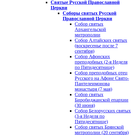
Святые Русской Православной
Церкви
Соборы святых Русской
Православной Церкви
Собор святых
Архангельской
митрополии
Собор Алтайских святых
(воскресенье после 7
сентября)
Собор Афонских
преподобных (2-я Неделя
по Пятидесятнице)
Собор преподобных отец
Русского на Афоне Свято-
Пантелеимонова
монастыря (7 мая)
Собор святых
Биробиджанской епархии
(30 июня)
Собор Белорусских святых
(3-я Неделя по
Пятидесятнице)
Собор святых Брянской
митрополии (20 сентября)