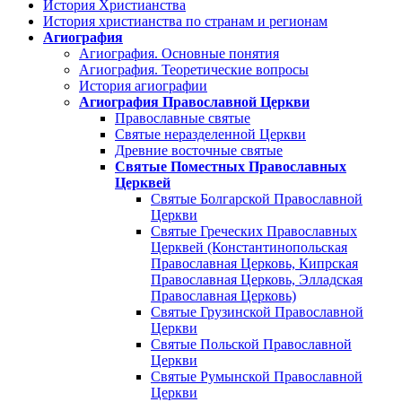
История Христианства
История христианства по странам и регионам
Агиография
Агиография. Основные понятия
Агиография. Теоретические вопросы
История агиографии
Агиография Православной Церкви
Православные святые
Святые неразделенной Церкви
Древние восточные святые
Святые Поместных Православных
Церквей
Святые Болгарской Православной
Церкви
Святые Греческих Православных
Церквей (Константинопольская
Православная Церковь, Кипрская
Православная Церковь, Элладская
Православная Церковь)
Святые Грузинской Православной
Церкви
Святые Польской Православной
Церкви
Святые Румынской Православной
Церкви