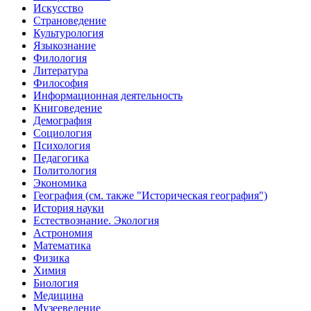
Искусство
Страноведение
Культурология
Языкознание
Филология
Литература
Философия
Информационная деятельность
Книговедение
Демография
Социология
Психология
Педагогика
Политология
Экономика
География (см. также "Историческая география")
История науки
Естествознание. Экология
Астрономия
Математика
Физика
Химия
Биология
Медицина
Музееведение