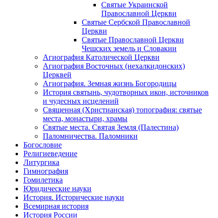
Святые Украинской
Православной Церкви
Святые Сербской Православной
Церкви
Святые Православной Церкви
Чешских земель и Словакии
Агиография Католической Церкви
Агиография Восточных (нехалкидонских)
Церквей
Агиография. Земная жизнь Богородицы
История святынь, чудотворных икон, источников
и чудесных исцелений
Священная (Христианская) топография: святые
места, монастыри, храмы
Святые места. Святая Земля (Палестина)
Паломничества. Паломники
Богословие
Религиеведение
Литургика
Гимнография
Гомилетика
Юридические науки
История. Исторические науки
Всемирная история
История России