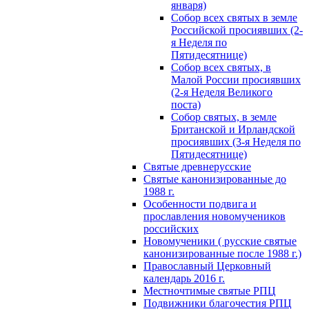
января)
Собор всех святых в земле
Российской просиявших (2-
я Неделя по
Пятидесятнице)
Собор всех святых, в
Малой России просиявших
(2-я Неделя Великого
поста)
Собор святых, в земле
Британской и Ирландской
просиявших (3-я Неделя по
Пятидесятнице)
Святые древнерусские
Святые канонизированные до
1988 г.
Особенности подвига и
прославления новомучеников
российских
Новомученики ( русские святые
канонизированные после 1988 г.)
Православный Церковный
календарь 2016 г.
Местночтимые святые РПЦ
Подвижники благочестия РПЦ