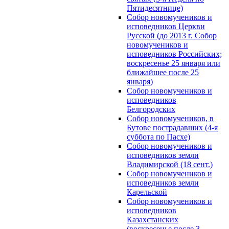
Пятидесятнице)
Собор новомучеников и
исповедников Церкви
Русской (до 2013 г. Собор
новомучеников и
исповедников Российских;
воскресенье 25 января или
ближайшее после 25
января)
Собор новомучеников и
исповедников
Белгородских
Собор новомучеников, в
Бутове пострадавших (4-я
суббота по Пасхе)
Собор новомучеников и
исповедников земли
Владимирской (18 сент.)
Собор новомучеников и
исповедников земли
Карельской
Собор новомучеников и
исповедников
Казахстанских
(воскресенье после 3