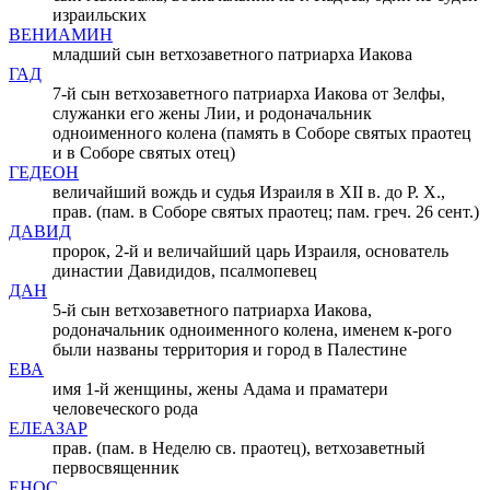
израильских
ВЕНИАМИН
младший сын ветхозаветного патриарха Иакова
ГАД
7-й cын ветхозаветного патриарха Иакова от Зелфы,
служанки его жены Лии, и родоначальник
одноименного колена (память в Соборе святых праотец
и в Соборе святых отец)
ГЕДЕОН
величайший вождь и судья Израиля в XII в. до Р. Х.,
прав. (пам. в Соборе святых праотец; пам. греч. 26 сент.)
ДАВИД
пророк, 2-й и величайший царь Израиля, основатель
династии Давидидов, псалмопевец
ДАН
5-й сын ветхозаветного патриарха Иакова,
родоначальник одноименного колена, именем к-рого
были названы территория и город в Палестине
ЕВА
имя 1-й женщины, жены Адама и праматери
человеческого рода
ЕЛЕАЗАР
прав. (пам. в Неделю св. праотец), ветхозаветный
первосвященник
ЕНОС