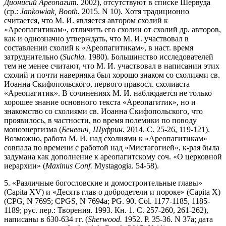
Дионисий Ареопагит.
2002), отсутствуют в списке Шервуда
(ср.:
Jankowiak, Booth.
2015. N 10). Хотя традиционно
считается, что М. И. является автором схолий к
«Ареопагитикам», отличить его схолии от схолий др. авторов,
как и однозначно утверждать, что М. И. участвовал в
составлении схолий к «Ареопагитикам», в наст. время
затруднительно (
Suchla.
1980). Большинство исследователей
тем не менее считают, что М. И. участвовал в написании этих
схолий и почти наверняка был хорошо знаком со схолиями св.
Иоанна Скифопольского, первого правосл. схолиаста
«Ареопагитик». В сочинениях М. И. наблюдается не только
хорошее знание основного текста «Ареопагитик», но и
знакомство со схолиями св. Иоанна Скифопольского, что
проявилось, в частности, во время полемики по поводу
моноэнергизма (
Беневич, Шуфрин.
2014. С. 25-26, 119-121).
Возможно, работа М. И. над схолиями к «Ареопагитикам»
совпала по времени с работой над «Мистагогией», к-рая была
задумана как дополнение к ареопагитскому соч. «О церковной
иерархии» (
Maxinus Conf.
Mystagogia. 54-58).
5. «Различные богословские и домостроительные главы»
(Capita XV) и «Десять глав о добродетели и пороке» (Capita X)
(CPG, N 7695; CPGS, N 7694а; PG. 90. Col. 1177-1185, 1185-
1189; рус. пер.: Творения. 1993. Кн. 1. С. 257-260, 261-262),
написаны в 630-634 гг. (
Sherwood.
1952. P. 35-36. N 37a; дата