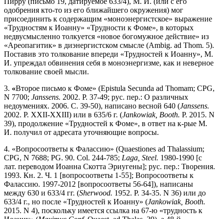
Пирру (письмо 19, датируемое 633/4), М. И. (или с его
одобрения кто-то из его ближайшего окружения) мог
присоединить к содержащим «моноэнергистское» выражение
«Трудностям к Иоанну» «Трудности к Фоме», в которых
недвусмысленно толкуется «новое богомужное действие» из
«Ареопагитик» в диэнергистском смысле (Ambig. ad Thom. 5).
Поставив это толкование впереди «Трудностей к Иоанну», М.
И. упреждал обвинения себя в моноэнергизме, как и неверное
толкование своей мысли.
3.
«
Второе письмо к Фоме» (Epistula Secunda ad Thomam; CPG,
N 7700;
Janssens.
2002. P. 37-49; рус. пер.: О различных
недоумениях. 2006. С. 39-50), написано весной 640 (
Janssens.
2002. P. XXII-XXIII) или в 635/6 г. (
Jankowiak, Booth.
P. 2015. N
39), продолжение «Трудностей к Фоме», в ответ на к-рые М.
И. получил от адресата уточняющие вопросы.
4. «Вопросоответы к Фалассию» (Quaestiones ad Thalassium;
CPG, N 7688; PG. 90. Col. 244-785;
Laga, Steel.
1980-1990 [с
лат. переводом Иоанна Скотта Эриугены]; рус. пер.: Творения.
1993. Кн. 2. Ч. 1 [вопросоответы 1-55]; Вопросоответы к
Фалассию. 1997-2012 [вопросоответы 56-64]), написаны
между 630 и 633/4 гг. (
Sherwood.
1952. P. 34-35. N 36) или до
633/4 г., но после «Трудностей к Иоанну» (
Jankowiak, Booth.
2015. N 4), поскольку имеется ссылка на 67-ю «трудность к