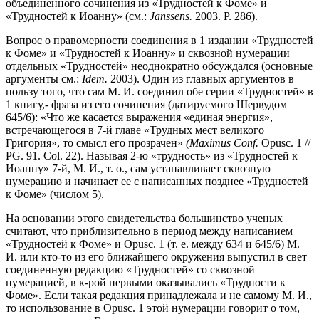
объединенного сочинения из «Трудностей к Фоме» и
«Трудностей к Иоанну» (см.:
Janssens.
2003. P. 286).
Вопрос о правомерности соединения в 1 издании «Трудностей
к Фоме» и «Трудностей к Иоанну» и сквозной нумерации
отдельных «Трудностей» неоднократно обсуждался (основные
аргументы см.:
Idem.
2003). Один из главных аргументов в
пользу того, что сам М. И. соединил обе серии «Трудностей» в
1 книгу,- фраза из его сочинения (датируемого Шервудом
645/6): «Что же касается выражения «единая энергия»,
встречающегося в 7-й главе «Трудных мест великого
Григория», то смысл его прозрачен»
(Maximus Conf.
Оpusc. 1 //
PG. 91. Col. 22). Называя 2-ю «трудность» из «Трудностей к
Иоанну» 7-й, М. И., т. о., сам устанавливает сквозную
нумерацию и начинает ее с написанных позднее «Трудностей
к Фоме» (числом 5).
На основании этого свидетельства большинство ученых
считают, что приблизительно в период между написанием
«Трудностей к Фоме» и Opusc. 1 (т. е. между 634 и 645/6) М.
И. или кто-то из его ближайшего окружения выпустил в свет
соединенную редакцию «Трудностей» со сквозной
нумерацией, в к-рой первыми оказывались «Трудности к
Фоме». Если такая редакция принадлежала и не самому М. И.,
то использование в Оpusc. 1 этой нумерации говорит о том,