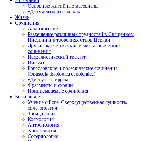
Источники
Основные житийные материалы
«Документы из ссылки»
Жизнь
Сочинения
Аскетические
Разрешение различных трудностей в Священном
Писании и в творениях отцов Церкви
Другие экзегетические и мистагогические
сочинения
Пасхалистический трактат
Письма
Богословские и полемические сочинения
(Opuscula theologica et polemica)
«Диспут с Пирром»
Фрагменты и схолии
Приписываемые сочинения
Богословие
Учение о Боге. Сверхсущественная сущность,
сила, энергия
Триадология
Космология
Антропология
Христология
Сотериология