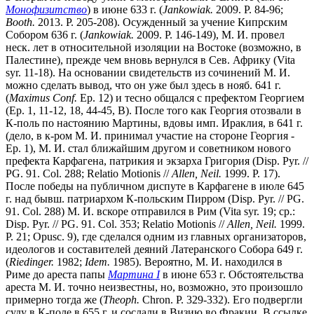
Монофизитство
) в июне 633 г. (
Jankowiak.
2009. P. 84-96;
Booth.
2013. P. 205-208). Осужденный за учение Кипрским
Собором 636 г. (
Jankowiak.
2009. P. 146-149), М. И. провел
неск. лет в относительной изоляции на Востоке (возможно, в
Палестине), прежде чем вновь вернулся в Сев. Африку (Vita
syr. 11-18). На основании свидетельств из сочинений М. И.
можно сделать вывод, что он уже был здесь в нояб. 641 г.
(
Maximus Conf.
Ep. 12) и тесно общался с префектом Георгием
(Ep. 1, 11-12, 18, 44-45, B). После того как Георгия отозвали в
К-поль по настоянию Мартины, вдовы имп. Ираклия, в 641 г.
(дело, в к-ром М. И. принимал участие на стороне Георгия -
Ep. 1), М. И. стал ближайшим другом и советником нового
префекта Карфагена, патрикия и экзарха Григория (Disp. Pyr. //
PG. 91. Col. 288; Relatio Motionis //
Allen, Neil.
1999. P. 17).
После победы на публичном диспуте в Карфагене в июле 645
г. над бывш. патриархом К-польским Пирром (Disp. Pyr. // PG.
91. Col. 288) М. И. вскоре отправился в Рим (Vita syr. 19; ср.:
Disp. Pyr. // PG. 91. Col. 353; Relatio Motionis //
Allen, Neil.
1999.
P. 21; Opusc. 9), где сделался одним из главных организаторов,
идеологов и составителей деяний Латеранского Cобора 649 г.
(
Riedinger.
1982;
Idem.
1985). Вероятно, М. И. находился в
Риме до ареста папы
Мартина I
в июне 653 г. Обстоятельства
ареста М. И. точно неизвестны, но, возможно, это произошло
примерно тогда же (
Theoph.
Chron. P. 329-332). Его подвергли
суду в К-поле в 655 г. и сослали в Визию во Фракии. В ссылке