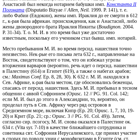
Анастасий был некогда нотарием бабушки имп.
Константа II
Погоната
(Disputatio Bizyae //
Allen, Neil.
1999. P. 141), т. е.
либо Фабии (Евдокии), жены имп. Ираклия до ее смерти в 612
г., к-рая была африкан. происхождения, как и Анастасий, либо
жены двоюродного брата Ираклия Никиты (
Boudignon.
2004.
P. 31-34). Т. о. М. И. в это время был уже достаточно
известным, поскольку его учеником стал бывш. имп. нотарий.
Место пребывания М. И. во время персид. нашествия точно
неизвестно. Нек-рые его письма лета 632 г., направленные на
Восток, свидетельствуют о том, что он избежал угрозы
вторжения варваров (вероятно, речь идет о персид. нашествии
в Палестину (614) и Египет (619), а также о набегах арабов;
см.:
Maximus Conf.
Ep. 8, 28, 30). К 632 г. М. И. находился в
Сев. Африке, к-рая была местом, где обосновались беженцы,
спасаясь от персид. нашествия. Здесь М. И. пребывал в тесном
общении с аввой Софронием (Opusc. 12 // PG. 91. Col. 142;
если М. И. был до этого в Александрии, то, вероятно, он
проделал путь в Сев. Африку через ряд островов в
Средиземном море, включая Кипр (Ep. 20; Opusc. 1, 7, 10, 19-
20) и Крит (Ep. 21; ср.: Opusc. 3 // PG. 91. Col. 49)). Затем,
согласно сир. псогосу, М. И. снова оказался в Палестине ок.
634 г. (Vita syr. 7-10) в качестве ближайшего сотрудника и
советника свт. Софрония Иерусалимского, где принял участие
в спорах по поводу унии с монофизитами в Египте (см. ст.