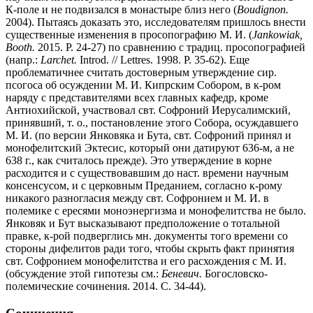
К-поле и не подвизался в монастыре близ него (
Boudignon.
2004). Пытаясь доказать это, исследователям пришлось внести
существенные изменения в просопографию М. И. (
Jankowiak,
Booth.
2015. P. 24-27) по сравнению с традиц. просопографией
(напр.:
Larchet.
Introd. // Lettres. 1998. P. 35-62). Еще
проблематичнее считать достоверным утверждение сир.
псогоса об осуждении М. И. Кипрским Собором, в к-ром
наряду с представителями всех главных кафедр, кроме
Антиохийской, участвовал свт. Софроний Иерусалимский,
принявший, т. о., постановление этого Собора, осуждавшего
М. И. (по версии Янковяка и Бута, свт. Софроний принял и
монофелитский Эктесис, который они датируют 636-м, а не
638 г., как считалось прежде). Это утверждение в корне
расходится и с существовавшим до наст. времени научным
консенсусом, и с церковным Преданием, согласно к-рому
никакого разногласия между свт. Софронием и М. И. в
полемике с ересями моноэнергизма и монофелитства не было.
Янковяк и Бут высказывают предположение о тотальной
правке, к-рой подверглись мн. документы того времени со
стороны дифелитов ради того, чтобы скрыть факт принятия
свт. Софронием монофелитства и его расхождения с М. И.
(обсуждение этой гипотезы см.:
Беневич.
Богословско-
полемические сочинения. 2014. С. 34-44).