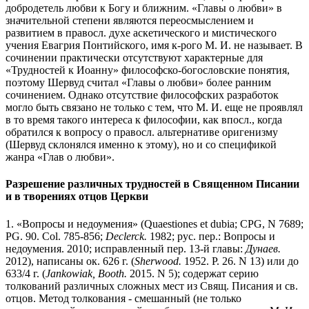
добродетель любви к Богу и ближним. «Главы о любви» в
значительной степени являются переосмыслением и
развитием в правосл. духе аскетического и мистического
учения Евагрия Понтийского, имя к-рого М. И. не называет. В
сочинении практически отсутствуют характерные для
«Трудностей к Иоанну» философско-богословские понятия,
поэтому Шервуд считал «Главы о любви» более ранним
сочинением. Однако отсутствие философских разработок
могло быть связано не только с тем, что М. И. еще не проявлял
в то время такого интереса к философии, как впосл., когда
обратился к вопросу о правосл. альтернативе оригенизму
(Шервуд склонялся именно к этому), но и со спецификой
жанра «Глав о любви».
Разрешение различных трудностей в Священном Писании
и в творениях отцов Церкви
1. «Вопросы и недоумения» (Quaestiones et dubia;
CPG, N 7689;
PG. 90. Col. 785-856;
Declerck.
1982; рус. пер.: Вопросы и
недоумения. 2010; исправленный пер. 13-й главы:
Дунаев.
2012), написаны ок. 626 г. (
Sherwood.
1952. P. 26. N 13) или до
633/4 г. (
Jankowiak, Booth.
2015. N 5); содержат серию
толкований различных сложных мест из Свящ. Писания и св.
отцов. Метод толкования - смешанный (не только