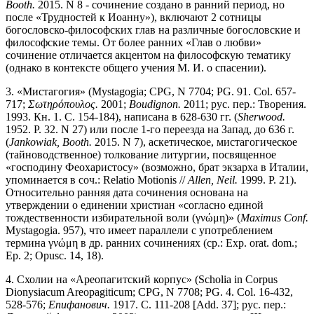
Booth.
2015. N 8 - сочинение создано в ранний период, но
после «Трудностей к Иоанну»), включают 2 сотницы
богословско-философских глав на различные богословские и
философские темы. От более ранних «Глав о любви»
сочинение отличается акцентом на философскую тематику
(однако в контексте общего учения М. И. о спасении).
3. «Мистагогия» (Mystagogia; CPG, N 7704; PG. 91. Col. 657-
717;
Σωτηρόπουλος.
2001;
Boudignon.
2011; рус. пер.: Творения.
1993. Кн. 1. С. 154-184), написана в 628-630 гг. (
Sherwood.
1952. P. 32. N 27) или после 1-го переезда на Запад, до 636 г.
(
Jankowiak, Booth.
2015. N 7), аскетическое, мистагогическое
(тайноводственное) толкование литургии, посвященное
«господину Феохаристосу» (возможно, брат экзарха в Италии,
упоминается в соч.: Relatio Motionis //
Allen, Neil.
1999. P. 21).
Относительно ранняя дата сочинения основана на
утверждении о единении христиан «согласно единой
тождественности избирательной воли (γνώμη)» (
Maximus Conf.
Mystagogia. 957), что имеет параллели с употреблением
термина γνώμη в др. ранних сочинениях (ср.: Exp. orat. dom.;
Ep. 2; Opusc. 14, 18).
4. Схолии на «Ареопагитский корпус» (Scholia in Corpus
Dionysiacum Areopagiticum; CPG, N 7708; PG. 4. Col. 16-432,
528-576;
Епифанович.
1917. С. 111-208 [Add. 37]; рус. пер.: