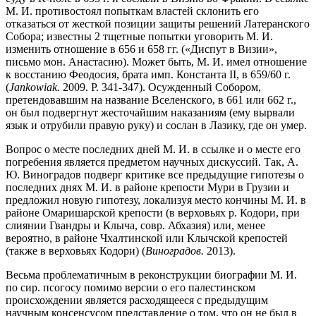
М. И. противостоял попыткам властей склонить его
отказаться от жесткой позиции защиты решений Латеранского
Cобора; известны 2 тщетные попытки уговорить М. И.
изменить отношение в 656 и 658 гг. («Диспут в Визии»,
письмо мон. Анастасию). Может быть, М. И. имел отношение
к восстанию Феодосия, брата имп. Константа II, в 659/60 г.
(
Jankowiak.
2009. P. 341-347). Осужденный Собором,
претендовавшим на название Вселенского, в 661 или 662 г.,
он был подвергнут жесточайшим наказаниям (ему вырвали
язык и отрубили правую руку) и сослан в Лазику, где он умер.
Вопрос о месте последних дней М. И. в ссылке и о месте его
погребения является предметом научных дискуссий. Так, А.
Ю. Виноградов подверг критике все предыдущие гипотезы о
последних днях М. И. в районе крепости Мури в Грузии и
предложил новую гипотезу, локализуя место кончины М. И. в
районе Омаришарской крепости (в верховьях р. Кодори, при
слиянии Гвандры и Клыча, совр. Абхазия) или, менее
вероятно, в районе Чхалтинской или Клычской крепостей
(также в верховьях Кодори) (
Виноградов.
2013).
Весьма проблематичным в реконструкции биографии М. И.
по сир. псогосу помимо версии о его палестинском
происхождении является расходящееся с предыдущим
научным консенсусом представление о том, что он не был в