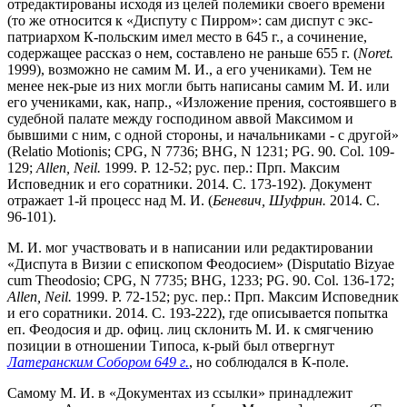
отредактированы исходя из целей полемики своего времени
(то же относится к «Диспуту с Пирром»: сам диспут с экс-
патриархом К-польским имел место в 645 г., а сочинение,
содержащее рассказ о нем, составлено не раньше 655 г. (
Noret.
1999), возможно не самим М. И., а его учениками). Тем не
менее нек-рые из них могли быть написаны самим М. И. или
его учениками, как, напр., «Изложение прения, состоявшего в
судебной палате между господином аввой Максимом и
бывшими с ним, с одной стороны, и начальниками - с другой»
(Relatio Motionis; CPG, N 7736; BHG, N 1231; PG. 90. Col. 109-
129;
Allen, Neil.
1999. P. 12-52; рус. пер.: Прп. Максим
Исповедник и его соратники. 2014. С. 173-192). Документ
отражает 1-й процесс над М. И. (
Беневич, Шуфрин.
2014. С.
96-101).
М. И. мог участвовать и в написании или редактировании
«Диспута в Визии с епископом Феодосием» (Disputatio Bizyae
cum Theodosio; CPG, N 7735; BHG, 1233; PG. 90. Col. 136-172;
Allen, Neil.
1999. P. 72-152; рус. пер.: Прп. Максим Исповедник
и его соратники. 2014. С. 193-222), где описывается попытка
еп. Феодосия и др. офиц. лиц склонить М. И. к смягчению
позиции в отношении Типоса, к-рый был отвергнут
Латеранским Собором 649 г.
, но соблюдался в К-поле.
Самому М. И. в «Документах из ссылки» принадлежит