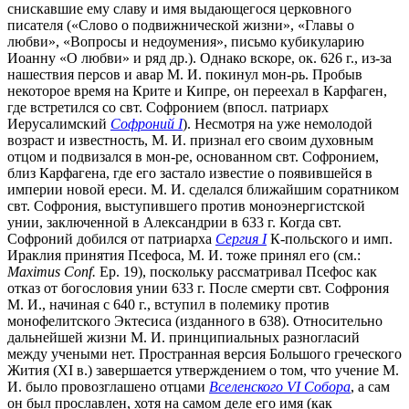
снискавшие ему славу и имя выдающегося церковного
писателя («Слово о подвижнической жизни», «Главы о
любви», «Вопросы и недоумения», письмо кубикуларию
Иоанну «О любви» и ряд др.). Однако вскоре, ок. 626 г., из-за
нашествия персов и авар М. И. покинул мон-рь. Пробыв
некоторое время на Крите и Кипре, он переехал в Карфаген,
где встретился со свт. Софронием (впосл. патриарх
Иерусалимский
Софроний I
). Несмотря на уже немолодой
возраст и известность, М. И. признал его своим духовным
отцом и подвизался в мон-ре, основанном свт. Софронием,
близ Карфагена, где его застало известие о появившейся в
империи новой ереси. М. И. сделался ближайшим соратником
свт. Софрония, выступившего против моноэнергистской
унии, заключенной в Александрии в 633 г. Когда свт.
Софроний добился от патриарха
Сергия I
К-польского и имп.
Ираклия принятия Псефоса, М. И. тоже принял его (см.:
Maximus Conf.
Ep. 19), поскольку рассматривал Псефос как
отказ от богословия унии 633 г. После смерти свт. Софрония
М. И., начиная с 640 г., вступил в полемику против
монофелитского Эктесиса (изданного в 638). Относительно
дальнейшей жизни М. И. принципиальных разногласий
между учеными нет. Пространная версия Большого греческого
Жития (XI в.) завершается утверждением о том, что учение М.
И. было провозглашено отцами
Вселенского VI Собора
, а сам
он был прославлен, хотя на самом деле его имя (как