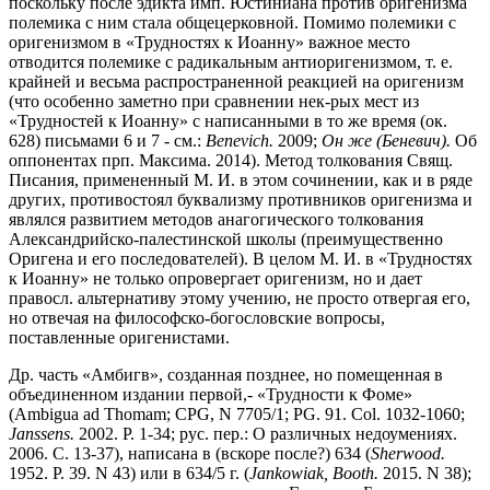
поскольку после эдикта имп. Юстиниана против оригенизма
полемика с ним стала общецерковной. Помимо полемики с
оригенизмом в «Трудностях к Иоанну» важное место
отводится полемике с радикальным антиоригенизмом, т. е.
крайней и весьма распространенной реакцией на оригенизм
(что особенно заметно при сравнении нек-рых мест из
«Трудностей к Иоанну» с написанными в то же время (ок.
628) письмами 6 и 7 - см.:
Benevich.
2009;
Он же (Беневич).
Об
оппонентах прп. Максима. 2014). Метод толкования Свящ.
Писания, примененный М. И. в этом сочинении, как и в ряде
других, противостоял буквализму противников оригенизма и
являлся развитием методов анагогического толкования
Александрийско-палестинской школы (преимущественно
Оригена и его последователей). В целом М. И. в «Трудностях
к Иоанну» не только опровергает оригенизм, но и дает
правосл. альтернативу этому учению, не просто отвергая его,
но отвечая на философско-богословские вопросы,
поставленные оригенистами.
Др. часть «Амбигв», созданная позднее, но помещенная в
объединенном издании первой,- «Трудности к Фоме»
(Ambigua ad Thomam; CPG, N 7705/1; PG. 91. Col. 1032-1060;
Janssens.
2002. P. 1-34; рус. пер.: О различных недоумениях.
2006. С. 13-37), написана в (вскоре после?) 634 (
Sherwood.
1952. P. 39. N 43) или в 634/5 г. (
Jankowiak, Booth.
2015. N 38);