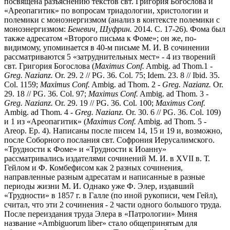
посвящена разъяснению текстов свт. Григория Богослова и
«Ареопагитик» по вопросам триадологии, христологии и
полемики с моноэнергизмом (анализ в контексте полемики с
моноэнергизмом:
Беневич, Шуфрин.
2014. С. 17-26). Фома был
также адресатом «Второго письма к Фоме»; он же, по-
видимому, упоминается в 40-м письме М. И. В сочинении
рассматриваются 5 «затруднительных мест» - 4 из творений
свт. Григория Богослова (
Maximus Conf.
Ambig. ad Thom.1 -
Greg. Nazianz.
Оr. 29. 2 // PG. 36. Col. 75; Idem. 23. 8 // Ibid. 35.
Col. 1159;
Maximus Conf.
Ambig. ad Thom. 2 -
Greg. Nazianz.
Оr.
29. 18 // PG. 36. Col. 97;
Maximus Conf.
Ambig. ad Thom. 3 -
Greg. Nazianz.
Оr. 29. 19 // PG. 36. Col. 100;
Maximus Conf.
Ambig. ad Thom. 4 -
Greg. Nazianz.
Оr. 30. 6 // PG. 36. Col. 109)
и 1 из «Ареопагитик» (
Maximus Conf.
Ambig. ad Thom. 5 -
Areop. Еp. 4). Написаны после писем 14, 15 и 19 и, возможно,
после Соборного послания свт. Софрония Иерусалимского.
«Трудности к Фоме» и «Трудности к Иоанну»
рассматривались издателями сочинений М. И. в XVII в. Т.
Гейлом и Ф. Комбефисом как 2 разных сочинения,
направленные разным адресатам и написанные в разные
периоды жизни М. И. Однако уже Ф. Элер, издавший
«Трудности» в 1857 г. в Галле (по иной рукописи, чем Гейл),
считал, что эти 2 сочинения - 2 части одного большого труда.
После переиздания труда Элера в «Патрологии» Миня
название «Ambiguorum liber» стало общепринятым для