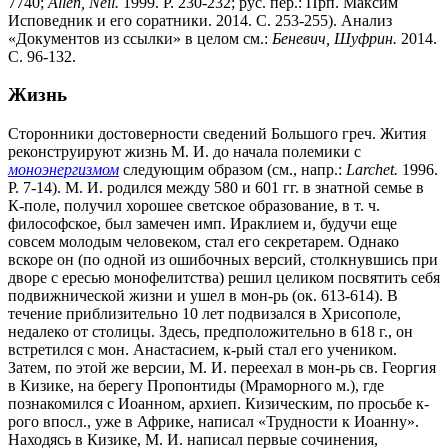
7740;
Allen, Neil.
1999. P. 230-232; рус. пер.: Прп. Максим
Исповедник и его соратники. 2014. С. 253-255). Анализ
«Документов из ссылки» в целом см.:
Беневич, Шуфрин.
2014.
С. 96-132.
Жизнь
Сторонники достоверности сведений Большого греч. Жития
реконструируют жизнь М. И. до начала полемики с
моноэнергизмом
следующим образом (см., напр.:
Larchet.
1996.
P. 7-14). М. И. родился между 580 и 601 гг. в знатной семье в
К-поле, получил хорошее светское образование, в т. ч.
философское, был замечен имп. Ираклием и, будучи еще
совсем молодым человеком, стал его секретарем. Однако
вскоре он (по одной из ошибочных версий, столкнувшись при
дворе с ересью монофелитства) решил целиком посвятить себя
подвижнической жизни и ушел в мон-рь (ок. 613-614). В
течение приблизительно 10 лет подвизался в Хрисополе,
недалеко от столицы. Здесь, предположительно в 618 г., он
встретился с мон. Анастасием, к-рый стал его учеником.
Затем, по этой же версии, М. И. переехал в мон-рь св. Георгия
в Кизике, на берегу Пропонтиды (Мраморного м.), где
познакомился с Иоанном, архиеп. Кизическим, по просьбе к-
рого впосл., уже в Африке, написал «Трудности к Иоанну».
Находясь в Кизике, М. И. написал первые сочинения,