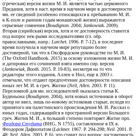
(греческая) версия жизни М. И. является частью церковного
Предания, хотя в наст. время в научном мире в достоверности
мн. ее сведений (особенно относящихся к пребыванию М. И.
в К-поле и ранним годам монашеской жизни) выражаются
серьезные сомнения (
Boudignon.
2004;
Jankowiak.
2009).
Вторая (сирийская) версия, хотя и ее достоверность ставится
под вопрос нек-рыми исследователями (гл. обр.
православными, напр.:
Larchet.
1996. P. 7-12), в последнее
время получила в научном мире репутацию более
достоверной, так что в Оксфордском руководстве по М. И.
(The Oxford Handbook. 2015) за основу изложения жизни М. И.
и датировки его сочинений взята именно сир. версия
(
Jankowiak, Booth.
2015. P. 19-83), несмотря на то что
редакторы этого издания, Аллен и Нил, еще в 2003 г.
отмечали, что отдают предпочтение достоверности описания
юных лет М. И. в греч. Житии (
Neil, Allen.
2003. Р. 11).
Переломной для мн. исследователей оказалась статья К.
Будиньона (
Boudignon.
2004), хотя новых источников в оборот
автор не ввел, лишь по-новому истолковав старые, исходя из
принятого им палестинского происхождения М. И. Рассказ о
юных годах, содержащийся в пространной версии Большого
греч. Жития М. И., в большой степени повторяет Житие прп.
Феодора Студита
(BHG, N 1755), составленное в IX в.
Феодором Дафнопатом (
Lackner.
1967. P. 294-298;
Neil.
2001. P.
48;
Neil, Allen.
2003. Р. 6), что ставит под вопрос достоверность