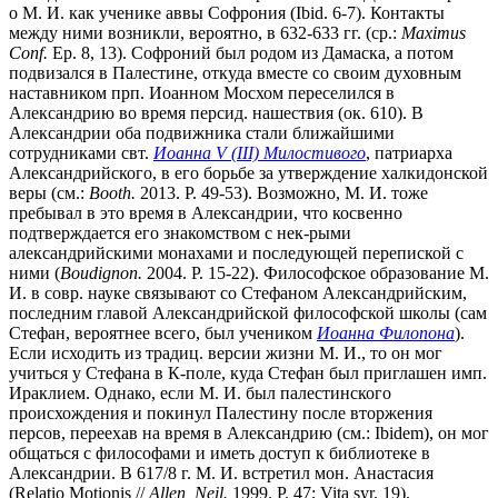
о М. И. как ученике аввы Софрония (Ibid. 6-7). Контакты
между ними возникли, вероятно, в 632-633 гг. (ср.:
Maximus
Conf.
Ep. 8, 13). Софроний был родом из Дамаска, а потом
подвизался в Палестине, откуда вместе со своим духовным
наставником прп. Иоанном Мосхом переселился в
Александрию во время персид. нашествия (ок. 610). В
Александрии оба подвижника стали ближайшими
сотрудниками свт.
Иоанна V (III) Милостивого
, патриарха
Александрийского, в его борьбе за утверждение халкидонской
веры (см.:
Booth.
2013. P. 49-53). Возможно, М. И. тоже
пребывал в это время в Александрии, что косвенно
подтверждается его знакомством с нек-рыми
александрийскими монахами и последующей перепиской с
ними (
Boudignon.
2004. P. 15-22). Философское образование М.
И. в совр. науке связывают со Стефаном Александрийским,
последним главой Александрийской философской школы (сам
Стефан, вероятнее всего, был учеником
Иоанна Филопона
).
Если исходить из традиц. версии жизни М. И., то он мог
учиться у Стефана в К-поле, куда Стефан был приглашен имп.
Ираклием. Однако, если М. И. был палестинского
происхождения и покинул Палестину после вторжения
персов, переехав на время в Александрию (см.: Ibidem), он мог
общаться с философами и иметь доступ к библиотеке в
Александрии. В 617/8 г. М. И. встретил мон. Анастасия
(Relatio Motionis //
Allen, Neil.
1999. P. 47; Vita syr. 19).