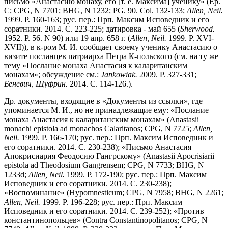
письмо «Анастасию монаху, его [т. е. Максима] ученику» (Ер.
С; CPG, N 7701; BHG, N 1232; PG. 90. Col. 132-133;
Allen, Neil.
1999. P. 160-163; рус. пер.: Прп. Максим Исповедник и его
соратники. 2014. С. 223-225; датировка - май 655 (
Sherwood.
1952. P. 56. N 90) или 19 апр. 658 г. (
Allen, Neil.
1999. P. XVI-
XVII)), в к-ром М. И. сообщает своему ученику Анастасию о
визите посланцев патриарха Петра К-польского (см. на ту же
тему «Послание монаха Анастасия к калаританским
монахам»; обсуждение см.:
Jankowiak.
2009. P. 327-331;
Беневич, Шуфрин.
2014. С. 114-126.).
Др. документы, входящие в «Документы из ссылки», где
упоминается М. И., но не принадлежащие ему: «Послание
монаха Анастасия к калаританским монахам» (Anastasii
monachi epistola ad monachos Calaritanos; CPG, N 7725;
Allen,
Neil.
1999. P. 166-170; рус. пер.: Прп. Максим Исповедник и
его соратники. 2014. С. 230-238); «Письмо Анастасия
Апокрисиария Феодосию Гангрскому» (Anastasii Apocrisiarii
epistola ad Theodosium Gangrensem; CPG, N 7733; BHG, N
1233d;
Allen, Neil.
1999. P. 172-190; рус. пер.: Прп. Максим
Исповедник и его соратники. 2014. С. 230-238);
«Воспоминание» (Hypomnesticum; CPG, N 7958; BHG, N 2261;
Allen, Neil.
1999. P. 196-228; рус. пер.: Прп. Максим
Исповедник и его соратники. 2014. С. 239-252); «Против
константинопольцев» (Contra Constantinopolitanos; CPG, N