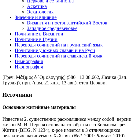
Церковь и ее таинства
Аскетика
Эсхатология
Значение и влияние
Византия и поствизантийский Восток
Западное средневековье
Почитание в Византии
Почитание в Грузии
Переводы сочинений на грузинский язык
Почитание у южных славян и на Руси
Переводы сочинений на славянский язык
Гимнография
Иконография
[Греч. Μάξιμος ὁ ῾Ομολογητής] (580 - 13.08.662, Лазика (Зап.
Грузия)), прп. (пам. 21 янв., 13 авг.), отец Церкви.
Источники
Основные житийные материалы
Известны 2, существенно расходящиеся между собой, версии
жизни М. И. Первая основана гл. обр. на его Большом греч.
Житии (BHG, N 1234), к-рое имеется в 3 отличающихся
редакциях, датируемых X-XI вв. (
Neil.
2001;
Roosen.
2010).