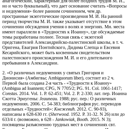
анагогический, характерный для более поздних трудов М. И.,
но и часто буквальный), что дает основание считать «Вопросы
и недоумения» более ранним сочинением, чем др.
пространные экзегетические произведения М. И. На ранний
период творчества М. И. также указывает отсутствие в этом
сочинении обсуждения учения о волях и энергиях. Мн. места
имеют параллели в «Трудностях к Иоанну», где обсуждаемые
темы разработаны полнее. Тесная связь с экзегезой
представителей Александрийско-палестинской школы, в т. ч.
Оригена, Евагрия Понтийского, Дидима Слепца и Евсевия
Кесарийского, может быть косвенным свидетельством
палестинского происхождения М. И. и его длительного
пребывания в Александрии.
2. «О различных недоумениях у святых Григория и
Дионисия» (Амбигвы; Ambiguorum liber), состоит из 2 ч.
Первой была создана 2-я часть - «Трудности к Иоанну»
(Ambigua ad Ioannem; CPG, N 7705/2; PG. 91. Col. 1061-1417;
Constas.
2014. Vol. 1. P. 62-451; Vol. 2. P. 2-330; лат. пер. Иоанна
Скотта Эриугены:
Jeauneau.
1988; рус. пер.: О различных
недоумениях. 2006. С. 54-383; библиография рус. переводов
отдельных «Трудностей»:
Кнежевић.
2012. С. 90-93),
написаны в 628-630 гг. (
Sherwood.
1952. P. 31-32. N 26) или до
633/4 г. (возможно, в 628 -
Jankowiak, Booth.
2015. N 3);
посвящены разъяснению трудных мест в сочинениях свт.