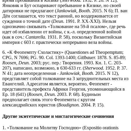
время пребывания в Кизике (
Sherwood.
1952. P. 26. N 12),
Янковяк и Бут оспаривают пребывание в Кизике, но своей
датировки не предлагают (
Jankowiak, Booth.
2015. N 6); П. ван
Дён соглашается, что текст ранний, но воздерживается от
суждения о точной дате (
Deun.
1991. P. XX-XXI). Нельзя
однозначно связывать «Толкование на 59-й псалом», где речь
идет об избавлении от войны, с к.-л. определенной войной
(как в соч.:
Cantarella.
1931. P. 58), поскольку Византийская
империя с 603 г. практически непрерывно вела войны.
6. «К Феопемпту Схоластику» (Quaestiones ad Theopemptum;
CPG, N 7696; PG. 90. Col. 1393-1400;
Gitlbauer.
1878. S. 85-89;
Roosen, Deun.
2003; рус. пер.: Творения. 1993. Кн. 1. С. 203-
207), написано, возможно, в 630-633 гг. (
Sherwood.
1952. P. 37.
N 41; дата неопределенная -
Jankowiak, Booth.
2015. N 12),
представляет собой толкование на 3 затруднительных места из
Евангелий. Адресатом является, вероятно, Феопемпт -
представитель префекта Африки Георгия, упоминающийся в
Ep. 18 (641) (
Roosen, Deun.
2003. P. 68). Будиньон
предполагает связь этого Феопемпта с кругом
александрийских юристов (
Boudignon.
2004. P. 15).
Другие экзегетические и мистагогические сочинения
1. «Толкование на Молитву Господню» (Expositio orationis