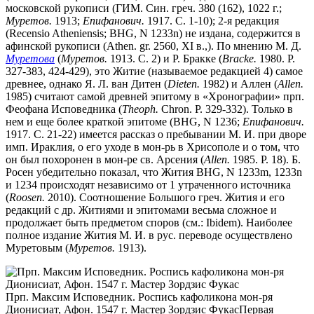
московской рукописи (ГИМ. Син. греч. 380 (162), 1022 г.;
Муретов.
1913;
Епифанович.
1917. С. 1-10); 2-я редакция
(Recensio Atheniensis; BHG, N 1233n) не издана, содержится в
афинской рукописи (Athen. gr. 2560, XI в.,). По мнению М. Д.
Муретова
(
Муретов.
1913. С. 2) и Р. Бракке (
Bracke.
1980. P.
327-383, 424-429), это Житие (называемое редакцией 4) самое
древнее, однако Я. Л. ван Дитен (
Dieten.
1982) и Аллен (
Allen.
1985) считают самой древней эпитому в «Хронографии» прп.
Феофана Исповедника (
Theoph.
Chron. P. 329-332). Только в
нем и еще более краткой эпитоме (BHG, N 1236;
Епифанович.
1917. С. 21-22) имеется рассказ о пребывании М. И. при дворе
имп. Ираклия, о его уходе в мон-рь в Хрисополе и о том, что
он был похоронен в мон-ре св. Арсения (
Allen.
1985. P. 18). Б.
Росен убедительно показал, что Жития BHG, N 1233m, 1233n
и 1234 происходят независимо от 1 утраченного источника
(
Roosen.
2010). Соотношение Большого греч. Жития и его
редакций с др. Житиями и эпитомами весьма сложное и
продолжает быть предметом споров (см.: Ibidem). Наиболее
полное издание Жития М. И. в рус. переводе осуществлено
Муретовым (
Муретов.
1913).
Прп. Максим Исповедник. Роспись кафоликона мон-ря
Дионисиат, Афон. 1547 г. Мастер Зордзис Фукас
Первая