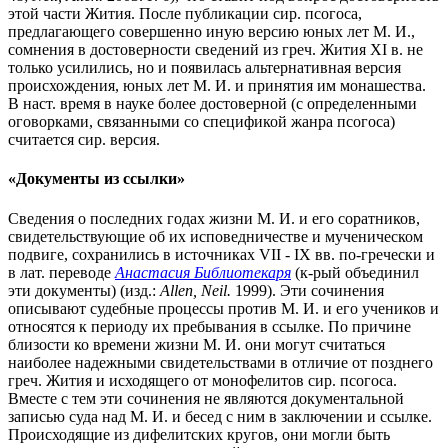
этой части Жития. После публикации сир. псогоса,
предлагающего совершенно иную версию юных лет М. И.,
сомнения в достоверности сведений из греч. Жития XI в. не
только усилились, но и появилась альтернативная версия
происхождения, юных лет М. И. и принятия им монашества.
В наст. время в науке более достоверной (с определенными
оговорками, связанными со спецификой жанра псогоса)
считается сир. версия.
«Документы из ссылки»
Сведения о последних годах жизни М. И. и его соратников,
свидетельствующие об их исповедничестве и мученическом
подвиге, сохранились в источниках VII - IX вв. по-гречески и
в лат. переводе
Анаcтасия Библиотекаря
(к-рый объединил
эти документы) (изд.:
Allen, Neil.
1999). Эти сочинения
описывают судебные процессы против М. И. и его учеников и
относятся к периоду их пребывания в ссылке. По причине
близости ко времени жизни М. И. они могут считаться
наиболее надежными свидетельствами в отличие от позднего
греч. Жития и исходящего от монофелитов сир. псогоса.
Вместе с тем эти сочинения не являются документальной
записью суда над М. И. и бесед с ним в заключении и ссылке.
Происходящие из дифелитских кругов, они могли быть