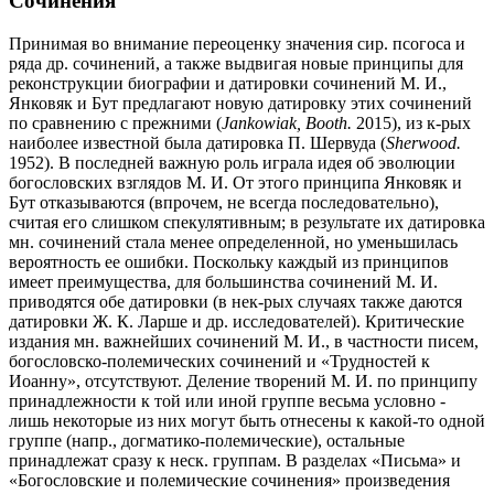
Сочинения
Принимая во внимание переоценку значения сир. псогоса и
ряда др. сочинений, а также выдвигая новые принципы для
реконструкции биографии и датировки сочинений М. И.,
Янковяк и Бут предлагают новую датировку этих сочинений
по сравнению с прежними (
Jankowiak, Booth.
2015), из к-рых
наиболее известной была датировка П. Шервуда (
Sherwood.
1952). В последней важную роль играла идея об эволюции
богословских взглядов М. И. От этого принципа Янковяк и
Бут отказываются (впрочем, не всегда последовательно),
считая его слишком спекулятивным; в результате их датировка
мн. сочинений стала менее определенной, но уменьшилась
вероятность ее ошибки. Поскольку каждый из принципов
имеет преимущества, для большинства сочинений М. И.
приводятся обе датировки (в нек-рых случаях также даются
датировки Ж. К. Ларше и др. исследователей). Критические
издания мн. важнейших сочинений М. И., в частности писем,
богословско-полемических сочинений и «Трудностей к
Иоанну», отсутствуют. Деление творений М. И. по принципу
принадлежности к той или иной группе весьма условно -
лишь некоторые из них могут быть отнесены к какой-то одной
группе (напр., догматико-полемические), остальные
принадлежат сразу к неск. группам. В разделах «Письма» и
«Богословские и полемические сочинения» произведения