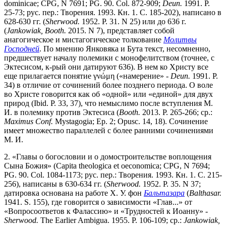
dominicae; CPG, N 7691; PG. 90. Col. 872-909;
Deun.
1991. P.
25-73; рус. пер.: Творения. 1993. Кн. 1. С. 185-202), написано в
628-630 гг. (
Sherwood.
1952. P. 31. N 25) или до 636 г.
(
Jankowiak, Booth.
2015. N 7), представляет собой
анагогическое и мистагогическое толкование
Молитвы
Господней
. По мнению Янковяка и Бута текст, несомненно,
предшествует началу полемики с монофелитством (точнее, с
Эктесисом, к-рый они датируют 636). В нем ко Христу все
еще прилагается понятие γνώμη («намерение» -
Deun.
1991. P.
34) в отличие от сочинений более позднего периода. О воле
во Христе говорится как об «одной» или «единой» для двух
природ (Ibid. P. 33, 37), что немыслимо после вступления М.
И. в полемику против Эктесиса (
Booth.
2013. P. 265-266; ср.:
Maximus Conf.
Mystagogia; Ep. 2; Opusc. 14, 18). Сочинение
имеет множество параллелей с более ранними сочинениями
М. И.
2. «Главы о богословии и о домостроительстве воплощения
Сына Божия» (Capita theologica et oeconomica; CPG, N 7694;
PG. 90. Col. 1084-1173; рус. пер.: Творения. 1993. Кн. 1. С. 215-
256), написаны в 630-634 гг. (
Sherwood.
1952. P. 35. N 37;
датировка основана на работе Х. У. фон
Бальтазара
(
Balthasar.
1941. S. 155), где говорится о зависимости «Глав...» от
«Вопросоответов к Фалассию» и «Трудностей к Иоанну» -
Sherwood.
The Earlier Ambigua. 1955. P. 106-109; ср.:
Jankowiak,