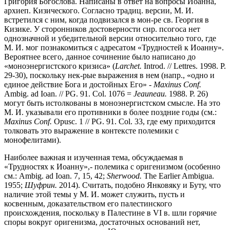
Григория Богослова. Написаны в ответ на вопросы Иоанна,
архиеп. Кизического. Согласно традиц. версии, М. И.
встретился с ним, когда подвизался в мон-ре св. Георгия в
Кизике. У сторонников достоверности сир. псогоса нет
однозначной и убедительной версии относительно того, где
М. И. мог познакомиться с адресатом «Трудностей к Иоанну».
Вероятнее всего, данное сочинение было написано до
«моноэнергистского кризиса» (
Larchet.
Introd. // Lettres. 1998. P.
29-30), поскольку нек-рые выражения в нем (напр., «одно и
единое действие Бога и достойных Его» -
Maxinus Conf.
Ambig. ad Ioan. // PG. 91. Col. 1076 =
Jeauneau.
1988. P. 26)
могут быть истолкованы в моноэнергистском смысле. На это
М. И. указывали его противники в более поздние годы (см.:
Maxinus Conf.
Opusc. 1 // PG. 91. Col. 33, где ему приходится
толковать это выражение в контексте полемики с
монофелитами).
Наиболее важная и изученная тема, обсуждаемая в
«Трудностях к Иоанну»,- полемика с оригенизмом (особенно
см.: Ambig. ad Ioan. 7, 15, 42;
Sherwood.
The Earlier Ambigua.
1955;
Шуфрин.
2014). Считать, подобно Янковяку и Буту, что
наличие этой темы у М. И. может служить, пусть и
косвенным, доказательством его палестинского
происхождения, поскольку в Палестине в VI в. шли горячие
споры вокруг оригенизма, достаточных оснований нет,