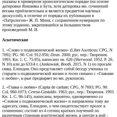
указаны в примерном хронологическом порядке (на основе
датировки Янковяка и Бута, хотя датировка мн. сочинений
весьма приблизительна и является предметом научных
дискуссий), в отличие от порядка их публикации в
«Патрологии» Ж. П. Миня, с сохранением нумерации по
этому изданию, закрепившейся за большинством
произведений М. И.
Аскетические
1.
«Слово о подвижнической жизни» (Liber Asceticus;
CPG, N
7692; PG. 90. Col. 912-956;
Deun.
2000; рус. пер.: Творения.
1993. Кн. 1. С. 75-95), написано ок. 626 (
Sherwood.
1952. P. 26.
N 10) или до 633/4 г. (
Jankowiak, Booth.
2015. N 1) по просьбе
свящ. Елпидия. Оно представляет собой беседу ученика со
старцем о подвижнической жизни и тесно связано с «Главами
о любви», к-рые предваряет во мн. рукописях.
2. «Главы о любви» (Capita de caritate;
CPG, N 7693; PG. 90.
Col. 960-1073;
Ceresa-Gastaldo.
1963; рус. пер.: Творения. 1993.
Кн. 1. С. 96-145), написаны, вероятно, одновременно со
«Словом о подвижнической жизни» и направлены тому же
адресату, свящ. Елпидию, о чем свидетельствует пролог к
сочинению; состоят из 4 сотниц кратких поучений по
различным сторонам аскетической жизни, в центре к-рой -