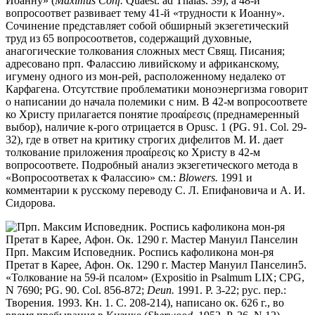
Иоанну» (
Maximus Conf.
Quaest. ad Thalas. 39), а 48-й
вопросоответ развивает тему 41-й «трудности к Иоанну».
Сочинение представляет собой обширный экзегетический
труд из 65 вопросоответов, содержащий духовные,
анагогические толкования сложных мест Свящ. Писания;
адресовано прп. Фалассию ливийскому и африканскому,
игумену одного из мон-рей, расположенному недалеко от
Карфагена. Отсутствие проблематики моноэнергизма говорит
о написании до начала полемики с ним. В 42-м вопросоответе
ко Христу прилагается понятие προαίρεσις (преднамеренный
выбор), наличие к-рого отрицается в Opusc. 1 (PG. 91. Col. 29-
32), где в ответ на критику строгих дифелитов М. И. дает
толкование приложения προαίρεσις ко Христу в 42-м
вопросоответе. Подробный анализ экзегетического метода в
«Вопросоответах к Фалассию» см.:
Blowers.
1991 и
комментарии к русскому переводу С. Л. Епифановича и А. И.
Сидорова.
Прп. Максим Исповедник. Роспись кафоликона мон-ря
Претат в Карее, Афон. Ок. 1290 г. Мастер Мануил Панселин
5.
«Толкование на 59-й псалом» (Expositio in Psalmum LIX; CPG,
N 7690; PG. 90. Col. 856-872;
Deun.
1991. P. 3-22; рус. пер.:
Творения. 1993. Кн. 1. С. 208-214), написано ок. 626 г., во