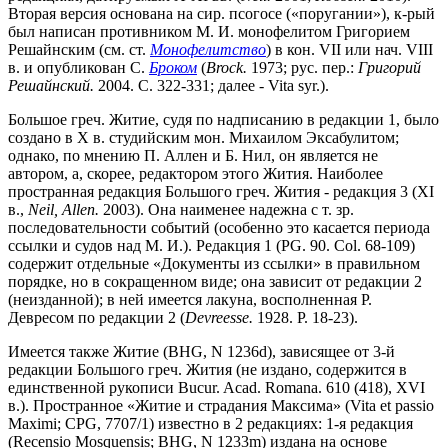
Вторая версия основана на сир. псогосе («поругании»), к-рый
был написан противником М. И. монофелитом Григорием
Решайнским (см. ст.
Монофелитство
) в кон. VII или нач. VIII
в. и опубликован С.
Броком
(
Brock.
1973; рус. пер.:
Григорий
Решайнский.
2004. С. 322-331; далее - Vita syr.).
Большое греч. Житие, судя по надписанию в редакции 1, было
создано в Х в. студийским мон. Михаилом Эксабулитом;
однако, по мнению П. Аллен и Б. Нил, он является не
автором, а, скорее, редактором этого Жития. Наиболее
пространная редакция
Большого греч. Жития -
редакция 3 (XI
в.,
Neil, Allen.
2003). Она наименее надежна с т. зр.
последовательности событий (особенно это касается периода
ссылки и судов над М. И.). Редакция 1 (PG. 90. Col. 68-109)
содержит отдельные «Документы из ссылки» в правильном
порядке, но в сокращенном виде; она зависит от редакции 2
(неизданной); в ней имеется лакуна, восполненная Р.
Девресом по редакции 2 (
Devreesse.
1928. P. 18-23).
Имеется также Житие (BHG, N 1236d), зависящее от 3-й
редакции Большого греч. Жития (не издано, содержится в
единственной рукописи Bucur. Acad. Romana. 610 (418), XVI
в.). Пространное «Житие и страдания Максима» (Vita et passio
Maximi; CPG, 7707/1) известно в 2 редакциях: 1-я редакция
(Recensio Mosquensis; BHG, N 1233m) издана на основе