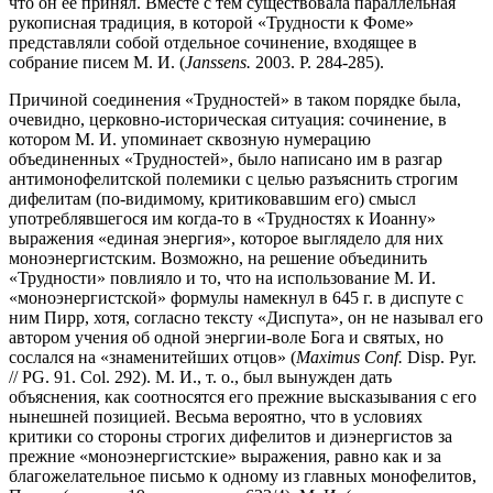
что он ее принял. Вместе с тем существовала параллельная
рукописная традиция, в которой «Трудности к Фоме»
представляли собой отдельное сочинение, входящее в
собрание писем М. И. (
Janssens.
2003. P. 284-285).
Причиной соединения «Трудностей» в таком порядке была,
очевидно, церковно-историческая ситуация: сочинение, в
котором М. И. упоминает сквозную нумерацию
объединенных «Трудностей», было написано им в разгар
антимонофелитской полемики с целью разъяснить строгим
дифелитам (по-видимому, критиковавшим его) смысл
употреблявшегося им когда-то в «Трудностях к Иоанну»
выражения «единая энергия», которое выглядело для них
моноэнергистским. Возможно, на решение объединить
«Трудности» повлияло и то, что на использование М. И.
«моноэнергистской» формулы намекнул в 645 г. в диспуте с
ним Пирр, хотя, согласно тексту «Диспута», он не называл его
автором учения об одной энергии-воле Бога и святых, но
сослался на «знаменитейших отцов» (
Maximus Conf.
Disp. Pyr.
// PG. 91. Col. 292). М. И., т. о., был вынужден дать
объяснения, как соотносятся его прежние высказывания с его
нынешней позицией. Весьма вероятно, что в условиях
критики со стороны строгих дифелитов и диэнергистов за
прежние «моноэнергистские» выражения, равно как и за
благожелательное письмо к одному из главных монофелитов,