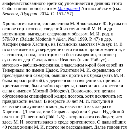
анафематствованного еретика) упоминается в деяниях этого
Собора лишь монофелитом
Макарием I
Антиохийским (см.:
Беневич, Шуфрин.
2014. С. 151-157).
Хронология жизни, составленная М. Янковяком и Ф. Бутом на
основе сир. псогоса, сведений из сочинений М. И. и др.
источников, выглядит следующим образом. М. И. род. в
579/80 г. (Relatio Motionis //
Allen, Neil.
1999. P. 47) в дер.
Хесфин (ныне Хаспин), на Голанских высотах (Vita syr. 1). В
псогосе имеется утверждение о его низком происхождени и, в
частности, о том, что отцом его был самарянин, торговец
сукном из дер. Сихарь возле Неаполя (ныне Наблус), а
матерью - рабыня-персиянка, владельцем к-рой был еврей из
Тивериады по имени Цадок. Родители М. И. скрывались от
преследований самарян, бывших против их брака (мать М. И.
была зороастрийкой), у деревенского священника, приняли
христианство, были тайно крещены, поженились и крестили
сына с именем Мосхий (Μόσχιον). Возможно, эти детали
обусловлены спецификой жанра псогоса, хотя исключить их
правдивости нельзя. В возрасте 10 лет М. И. поступил в
качестве послушника в мон-рь, известный как лавра св.
Харитона (Древняя, или Старая лавра) или Сука в Иудейской
пустыни (Палестина) (Ibid. 1-5); автор псогоса сообщает, что
здесь М. И. воспитывался в среде оригенистов. О дальнейших
40 годах жизни М. И. псогос не рассказывает. Далее говорится