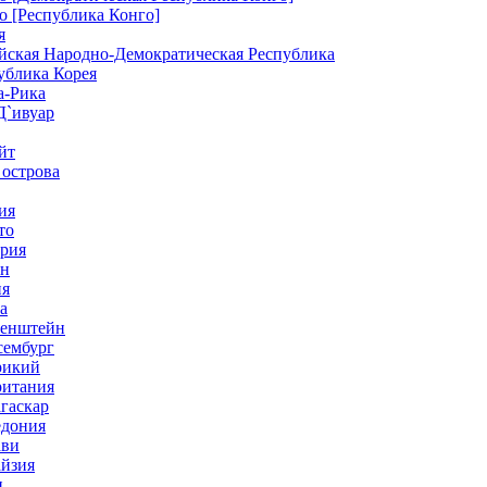
о [Республика Конго]
я
ейская Народно-Демократическая Республика
ублика Корея
а-Рика
Д`ивуар
йт
 острова
ия
то
ерия
ан
ия
а
тенштейн
сембург
рикий
ритания
гаскар
едония
ави
айзия
и