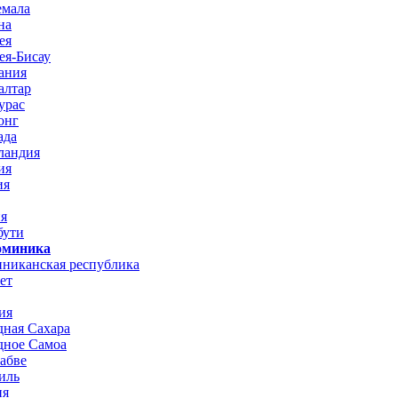
емала
на
ея
ея-Бисау
ания
алтар
урас
онг
ада
ландия
ия
ия
ия
бути
Доминика
иниканская республика
ет
ия
дная Сахара
дное Самоа
абве
иль
ия