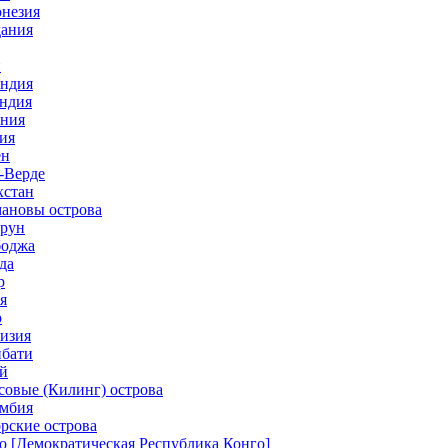
онезия
дания
н
андия
андия
ания
ия
ен
-Верде
хстан
мановы острова
ерун
боджа
да
р
я
р
гизия
ибати
ай
совые (Килинг) острова
умбия
рские острова
о [Демократическая Республика Конго]