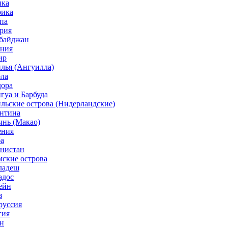
ика
рика
па
трия
рбайджан
ания
ир
илья (Ангуилла)
ола
дора
гуа и Барбуда
ильские острова (Нидерландские)
ентина
ынь (Макао)
ения
ба
анистан
мские острова
гладеш
адос
ейн
з
руссия
гия
ин