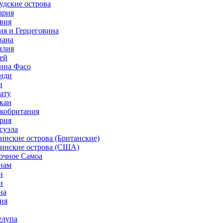
удские острова
ария
ивия
ия и Герцеговина
вана
илия
ей
кина Фасо
унди
н
ату
икан
икобритания
грия
суэла
инские острова (Британские)
гинские острова (США)
точное Самоа
тнам
н
и
на
ия
елупа