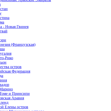
н
истан
у
естина
ама
а - Новая Гвинея
гвай
кэрн
инезия (Французская)
ьша
тугалия
рто-Рико
ньон
ества остров
сийская Федерация
да
ыния
вадор
-Марино
-Томе и Принсипи
овская Аравия
иленд
той Елены остров