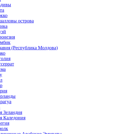
ьдивы
та
окко
шалловы острова
сика
уэй
ронезия
амбик
давия (Республика Молдова)
ако
голия
тсеррат
нма
у
ал
ер
ерия
ерланды
арагуа
э
я Зеландия
ая Каледония
вегия
фолк
ъединенные Арабские Эмираты