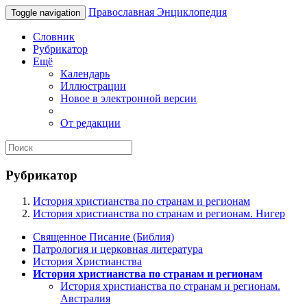
Православная Энциклопедия
Toggle navigation
Словник
Рубрикатор
Ещё
Календарь
Иллюстрации
Новое в электронной версии
От редакции
Рубрикатор
История христианства по странам и регионам
История христианства по странам и регионам. Нигер
Священное Писание (Библия)
Патрология и церковная литература
История Христианства
История христианства по странам и регионам
История христианства по странам и регионам.
Австралия