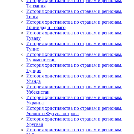
История христианства по странам и регионам.
Танзания
История христианства по странам и регионам.
Тонга
История христианства по странам и регионам.
Тринидад и Тобаго
История христианства по странам и регионам.
Тувалу
История христианства по странам и регионам.
Тунис
История христианства по странам и регионам.
Туркменистан
История христианства по странам и регионам.
Турция
История христианства по странам и регионам.
Уганда
История христианства по странам и регионам.
Узбекистан
История христианства по странам и регионам.
Украина
История христианства по странам и регионам.
Уоллис и Футуна острова
История христианства по странам и регионам.
Уругвай
История христианства по странам и регионам.