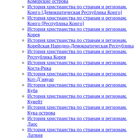
Коморские острова
История христианства по странам и регионам.
Конго [Демократическая Республика Конго]
История христианства по странам и регионам.
Конго [Республика Конго]
История христианства по странам и регионам.
Корея
История христианства по странам и регионам.
Корейская Народно-Демократическая Республика
История христианства по странам и регионам.
Республика Корея
История христианства по странам и регионам.
Коста-Рика
История христианства по странам и регионам.
Кот-Д`ивуар
История христианства по странам и регионам.
Куба
История христианства по странам и регионам.
Кувейт
История христианства по странам и регионам.
Кука острова
История христианства по странам и регионам.
Лаос
История христианства по странам и регионам.
Латвия