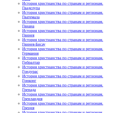
История христианства по странам и регионам.
Гваделупа
История христианства по странам и регионам.
Гватемала
История христианства по странам и регионам.
Гвиана
История христианства по странам и регионам.
Гвинея
История христианства по странам и регионам.
Гвинея-Бисау
История христианства по странам и регионам.
Германия
История христианства по странам и регионам.
Гибралтар
История христианства по странам и регионам.
Гондурас
История христианства по странам и регионам.
Гонконг
История христианства по странам и регионам.
Гренада
История христианства по странам и регионам.
Гренландия
История христианства по странам и регионам.
Греция
История христианства по странам и регионам.