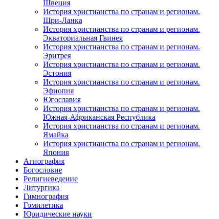
Швеция
История христианства по странам и регионам.
Шри-Ланка
История христианства по странам и регионам.
Экваториальная Гвинея
История христианства по странам и регионам.
Эритрея
История христианства по странам и регионам.
Эстония
История христианства по странам и регионам.
Эфиопия
Югославия
История христианства по странам и регионам.
Южная-Африканская Республика
История христианства по странам и регионам.
Ямайка
История христианства по странам и регионам.
Япония
Агиография
Богословие
Религиеведение
Литургика
Гимнография
Гомилетика
Юридические науки