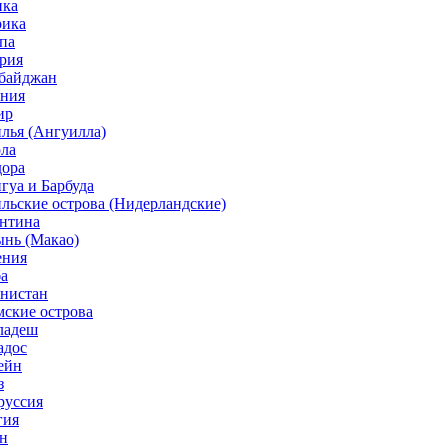
ика
рика
па
трия
рбайджан
ания
ир
илья (Ангуилла)
ола
дора
гуа и Барбуда
ильские острова (Нидерландские)
ентина
ынь (Макао)
ения
ба
анистан
мские острова
гладеш
адос
ейн
з
руссия
гия
ин