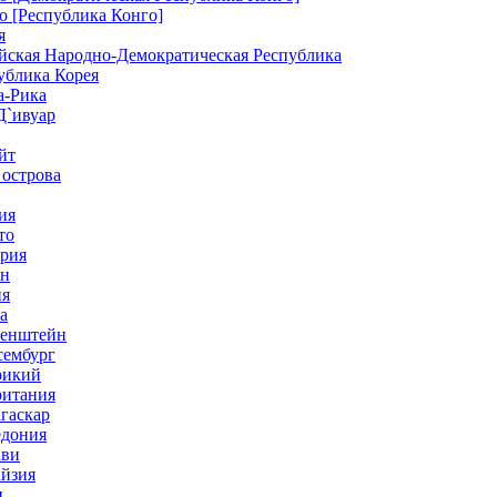
о [Республика Конго]
я
ейская Народно-Демократическая Республика
ублика Корея
а-Рика
Д`ивуар
йт
 острова
ия
то
ерия
ан
ия
а
тенштейн
сембург
рикий
ритания
гаскар
едония
ави
айзия
и