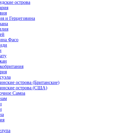
удские острова
ария
ивия
ия и Герцеговина
вана
илия
ей
кина Фасо
унди
н
ату
икан
икобритания
грия
суэла
инские острова (Британские)
гинские острова (США)
точное Самоа
тнам
н
и
на
ия
елупа