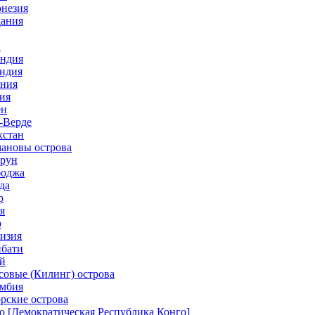
онезия
дания
н
андия
андия
ания
ия
ен
-Верде
хстан
мановы острова
ерун
боджа
да
р
я
р
гизия
ибати
ай
совые (Килинг) острова
умбия
рские острова
о [Демократическая Республика Конго]