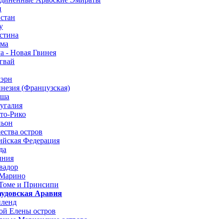
н
истан
у
естина
ама
а - Новая Гвинея
гвай
кэрн
инезия (Французская)
ьша
тугалия
рто-Рико
ньон
ества остров
сийская Федерация
да
ыния
вадор
-Марино
-Томе и Принсипи
аудовская Аравия
иленд
той Елены остров