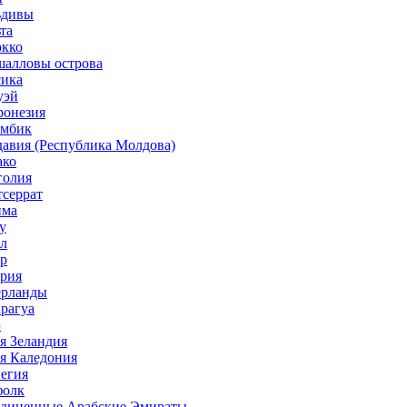
ьдивы
та
окко
шалловы острова
сика
уэй
ронезия
амбик
давия (Республика Молдова)
ако
голия
тсеррат
нма
у
ал
ер
ерия
ерланды
арагуа
э
я Зеландия
ая Каледония
вегия
фолк
ъединенные Арабские Эмираты