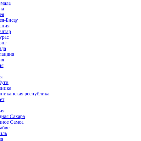
емала
на
ея
ея-Бисау
ания
алтар
урас
онг
ада
ландия
ия
ия
ия
бути
иника
иниканская республика
ет
ия
дная Сахара
дное Самоа
абве
иль
ия