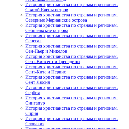
История христианства по странам и регионам.
Святой Елены остров
История христианства по странам и регионам.
Северные Марианские острова
История христианства по странам и регионам.
Сейшельские острова
История христианства по странам и регионам.
Сенегал
История христианства по странам и регионам.
Сен-Пьер и Микелон
История христианства по странам и регионам.
Сент-Винсент и Гренадины
История христианства по странам и регионам.
Сент-Китс и Нервис
История христианства по странам и регионам.
Сент-Люсия
История христианства по странам и регионам.
Сербия
История христианства по странам и регионам.
Сингапур
История христианства по странам и регионам.
Сирия
История христианства по странам и регионам.
Словакия
История христианства по странам и регионам.