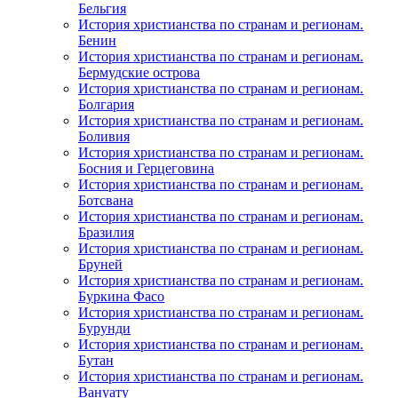
Бельгия
История христианства по странам и регионам.
Бенин
История христианства по странам и регионам.
Бермудские острова
История христианства по странам и регионам.
Болгария
История христианства по странам и регионам.
Боливия
История христианства по странам и регионам.
Босния и Герцеговина
История христианства по странам и регионам.
Ботсвана
История христианства по странам и регионам.
Бразилия
История христианства по странам и регионам.
Бруней
История христианства по странам и регионам.
Буркина Фасо
История христианства по странам и регионам.
Бурунди
История христианства по странам и регионам.
Бутан
История христианства по странам и регионам.
Вануату