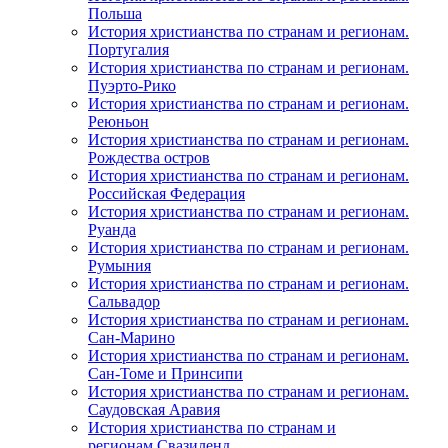
Польша
История христианства по странам и регионам.
Португалия
История христианства по странам и регионам.
Пуэрто-Рико
История христианства по странам и регионам.
Реюньон
История христианства по странам и регионам.
Рождества остров
История христианства по странам и регионам.
Российская Федерация
История христианства по странам и регионам.
Руанда
История христианства по странам и регионам.
Румыния
История христианства по странам и регионам.
Сальвадор
История христианства по странам и регионам.
Сан-Марино
История христианства по странам и регионам.
Сан-Томе и Принсипи
История христианства по странам и регионам.
Саудовская Аравия
История христианства по странам и
регионам.Свазиленд