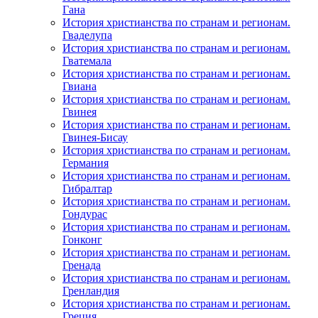
Гана
История христианства по странам и регионам.
Гваделупа
История христианства по странам и регионам.
Гватемала
История христианства по странам и регионам.
Гвиана
История христианства по странам и регионам.
Гвинея
История христианства по странам и регионам.
Гвинея-Бисау
История христианства по странам и регионам.
Германия
История христианства по странам и регионам.
Гибралтар
История христианства по странам и регионам.
Гондурас
История христианства по странам и регионам.
Гонконг
История христианства по странам и регионам.
Гренада
История христианства по странам и регионам.
Гренландия
История христианства по странам и регионам.
Греция