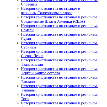
Словения
История христианства по странам и
регионам.Соломоновы острова
История христианства по странам и регионам.
Соединенные Штаты Америки (США)
История христианства по странам и регионам.
Сомали
История христианства по странам и регионам.
Судан
История христианства по странам и регионам.
Суринам
История христианства по странам и регионам.
Сьерра Леоне
История христианства по странам и регионам.
Таджикистан
История христианства по странам и регионам.
Тёркс и Кайкос острова
История христианства по странам и регионам.
Таиланд
История христианства по странам и регионам.
Тайвань
История христианства по странам и регионам.
Того
История христианства по странам и регионам.