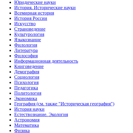
Юридические науки
История. Исторические науки
Всемирная история
История России
Искусство
Страноведение
Культурология
Языкознание
Филология
Литература
Философия
Информационная деятельность
Книговедение
Демография
Социология
Психология
Педагогика
Политология
Экономика
География (см. также "Историческая география")
История науки
Естествознание. Экология
Астрономия
Математика
Физика