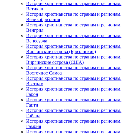
История христианства по странам и регионам.
Ватикан
История христианства по странам и регионам.
Великобритания
История христианства по странам и регионам.
Венгрия
История христианства по странам и регионам.
Венесуэла
История христианства по странам и регионам.
Виргинские острова (Британские)
История христианства по странам и регионам.
Виргинские острова (США)
История христианства по странам и регионам.
Восточное Самоа
История христианства по странам и регионам.
Вьетнам
История христианства по странам и регионам.
Габон
История христианства по странам и регионам.
Гаити
История христианства по странам и регионам.
Гайана
История христианства по странам и регионам.
Гамбия
История христианства по странам и регионам.