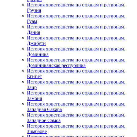
История христианства по странам и регионам.
Грузия
История христианства по странам и регионам.
Гуам
История христианства по странам и регионам.
Дания
История христианства по странам и регионам.
Джибути
История христианства по странам и регионам.
Доминика
История христианства по странам и регионам.
Доминиканская республика
История христианства по странам и регионам.
Египет
История христианства по странам и регионам.
Заир
История христианства по странам и регионам.
Замбия
История христианства по странам и регионам.
Западная Сахара
История христианства по странам и регионам.
Западное Самоа
История христианства по странам и регионам.
Зимбабве
История христианства по странам и регионам.