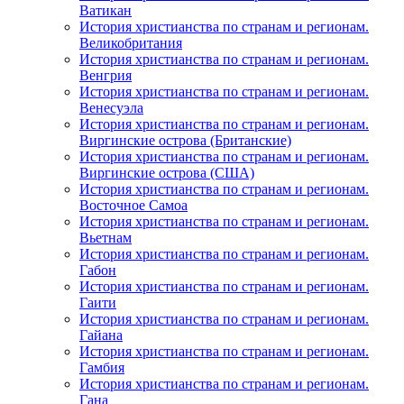
Ватикан
История христианства по странам и регионам.
Великобритания
История христианства по странам и регионам.
Венгрия
История христианства по странам и регионам.
Венесуэла
История христианства по странам и регионам.
Виргинские острова (Британские)
История христианства по странам и регионам.
Виргинские острова (США)
История христианства по странам и регионам.
Восточное Самоа
История христианства по странам и регионам.
Вьетнам
История христианства по странам и регионам.
Габон
История христианства по странам и регионам.
Гаити
История христианства по странам и регионам.
Гайана
История христианства по странам и регионам.
Гамбия
История христианства по странам и регионам.
Гана