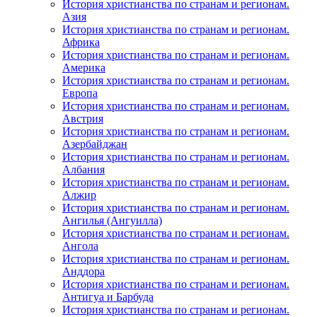
История христианства по странам и регионам.
Азия
История христианства по странам и регионам.
Африка
История христианства по странам и регионам.
Америка
История христианства по странам и регионам.
Европа
История христианства по странам и регионам.
Австрия
История христианства по странам и регионам.
Азербайджан
История христианства по странам и регионам.
Албания
История христианства по странам и регионам.
Алжир
История христианства по странам и регионам.
Ангилья (Ангуилла)
История христианства по странам и регионам.
Ангола
История христианства по странам и регионам.
Анддора
История христианства по странам и регионам.
Антигуа и Барбуда
История христианства по странам и регионам.