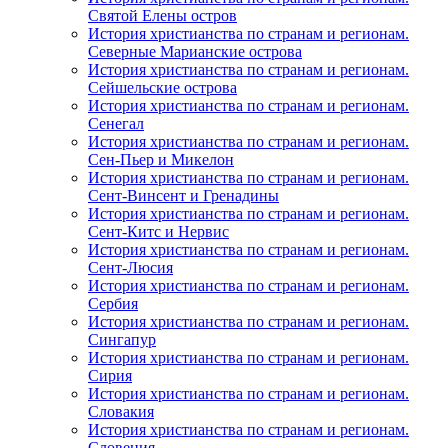
Святой Елены остров
История христианства по странам и регионам.
Северные Марианские острова
История христианства по странам и регионам.
Сейшельские острова
История христианства по странам и регионам.
Сенегал
История христианства по странам и регионам.
Сен-Пьер и Микелон
История христианства по странам и регионам.
Сент-Винсент и Гренадины
История христианства по странам и регионам.
Сент-Китс и Нервис
История христианства по странам и регионам.
Сент-Люсия
История христианства по странам и регионам.
Сербия
История христианства по странам и регионам.
Сингапур
История христианства по странам и регионам.
Сирия
История христианства по странам и регионам.
Словакия
История христианства по странам и регионам.
Словения