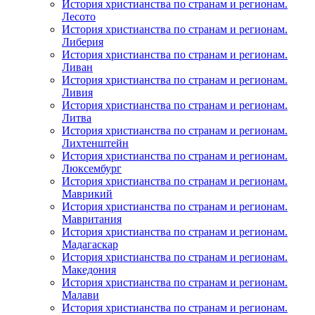
История христианства по странам и регионам.
Лесото
История христианства по странам и регионам.
Либерия
История христианства по странам и регионам.
Ливан
История христианства по странам и регионам.
Ливия
История христианства по странам и регионам.
Литва
История христианства по странам и регионам.
Лихтенштейн
История христианства по странам и регионам.
Люксембург
История христианства по странам и регионам.
Маврикий
История христианства по странам и регионам.
Мавритания
История христианства по странам и регионам.
Мадагаскар
История христианства по странам и регионам.
Македония
История христианства по странам и регионам.
Малави
История христианства по странам и регионам.