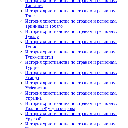
История христианства по странам и регионам.
Танзания
История христианства по странам и регионам.
Тонга
История христианства по странам и регионам.
Тринидад и Тобаго
История христианства по странам и регионам.
Тувалу
История христианства по странам и регионам.
Тунис
История христианства по странам и регионам.
Туркменистан
История христианства по странам и регионам.
Турция
История христианства по странам и регионам.
Уганда
История христианства по странам и регионам.
Узбекистан
История христианства по странам и регионам.
Украина
История христианства по странам и регионам.
Уоллис и Футуна острова
История христианства по странам и регионам.
Уругвай
История христианства по странам и регионам.